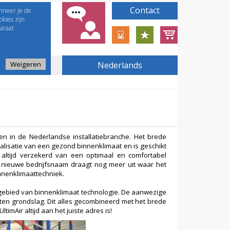
Contact
nneer je de
kies zijn
araat
Weigeren
Nederlands
en in de Nederlandse installatiebranche. Het brede
lisatie van een gezond binnenklimaat en is geschikt
 altijd verzekerd van een optimaal en comfortabel
e nieuwe bedrijfsnaam draagt nog meer uit waar het
innenklimaattechniek.
et gebied van binnenklimaat technologie. De aanwezige
ten grondslag. Dit alles gecombineerd met het brede
imAir altijd aan het juiste adres is!