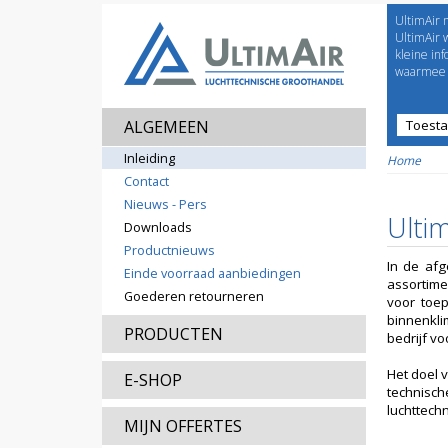
UltimAir 
Welco
UltimAir 
kleine in
waarmee j
ALGEMEEN
Toest
Prijsl
Inleiding
Home
Contact
Nieuws - Pers
Ultim
Downloads
Productnieuws
In de afg
Einde voorraad aanbiedingen
assortime
Goederen retourneren
voor toep
binnenkli
PRODUCTEN
bedrijf vo
Het doel 
E-SHOP
technisch
luchttechn
MIJN OFFERTES