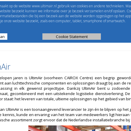
maakt op de website www.ultimair.nl gebruik van cookies en andere technieken. Wa
me to
UltimAir
EShop-nummer
website bezoekt kunnen we informatie over je bezoek verzamelen en/of opslaan. Coo
formatiebestanden die bij een bezoek aan de website worden opgeslagen op het app
Wachtwoord
e onze website bezoekt, zoals een computer, tablet, smartphone of smartwatch.
aan
ijst
Kanaalberekening
Cookie Statement
Selectie tools
Air
elopen jaren is UltimAir (voorheen CAIROX Centre) een begrip geword
nt aan luchttechnische componenten en oplossingen draagt bij aan de rea
assing in elk gewenst projecttype. Dankzij UltimAir bent u zodoende
maat, gecombineerd met een uitstekende logistieke dienstverlening. D
or staat: het leveren van totale, ultieme oplossingen op het gebied van b
van UltimAir is een toonaangevend leverancier te zijn én te blijven op h
e kennis, kunde en ervaring van het team van medewerkers ligt hieraan 
ische assortiment zorgt ervoor dat de Nederlandse installatiebranche bij Ult