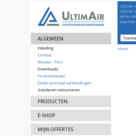
UltimAir 
Welco
UltimAir 
kleine in
waarmee j
ALGEMEEN
Toest
Prijsl
Inleiding
Home
Contact
Nieuws - Pers
Downloads
Productnieuws
Einde voorraad aanbiedingen
Goederen retourneren
PRODUCTEN
E-SHOP
MIJN OFFERTES