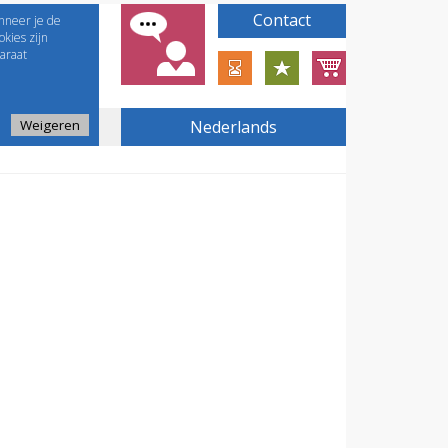
Contact
nneer je de
kies zijn
araat
Weigeren
Nederlands