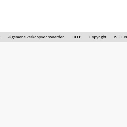
t
Algemene verkoopvoorwaarden
HELP
Copyright
ISO Cer