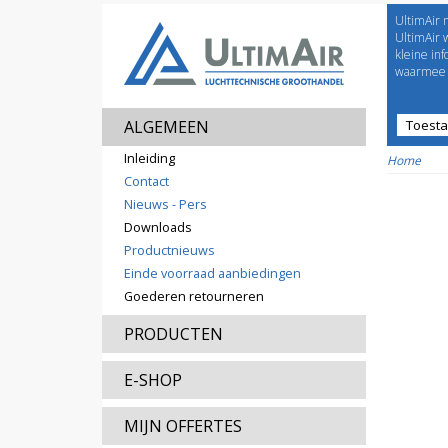
UltimAir 
Welco
UltimAir 
kleine in
waarmee j
ALGEMEEN
Toest
Prijsl
Inleiding
Home
Contact
Nieuws - Pers
Downloads
Productnieuws
Einde voorraad aanbiedingen
Goederen retourneren
PRODUCTEN
E-SHOP
MIJN OFFERTES