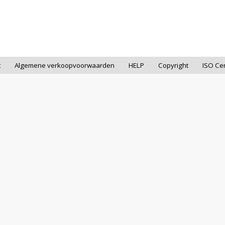
t
Algemene verkoopvoorwaarden
HELP
Copyright
ISO Cer