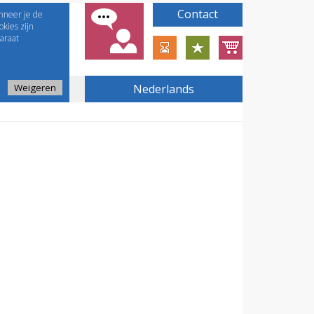
Contact
nneer je de
kies zijn
araat
Weigeren
Nederlands