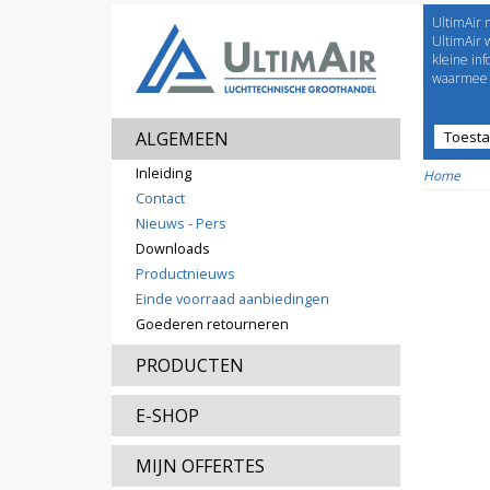
UltimAir 
Welco
UltimAir 
kleine in
waarmee j
ALGEMEEN
Toest
Prijsl
Inleiding
Home
Contact
Nieuws - Pers
Downloads
Productnieuws
Einde voorraad aanbiedingen
Goederen retourneren
PRODUCTEN
E-SHOP
MIJN OFFERTES