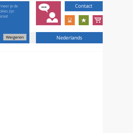
Contact
nneer je de
kies zijn
araat
Weigeren
Nederlands