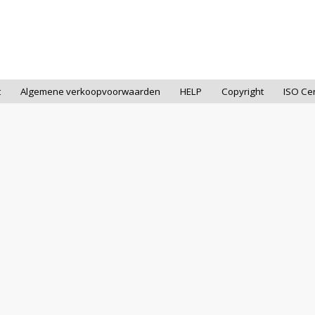
t
Algemene verkoopvoorwaarden
HELP
Copyright
ISO Cer