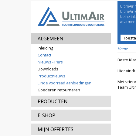
UltimAir 
Welco
UltimAir 
kleine in
waarmee j
ALGEMEEN
Toest
Prijsl
Inleiding
Home
Contact
Beste Klan
Nieuws - Pers
Downloads
Hier vindt
Productnieuws
Met vriend
Einde voorraad aanbiedingen
Team Ulti
Goederen retourneren
PRODUCTEN
E-SHOP
MIJN OFFERTES