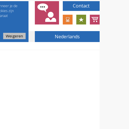
Contact
nneer je de
kies zijn
araat
Weigeren
Nederlands