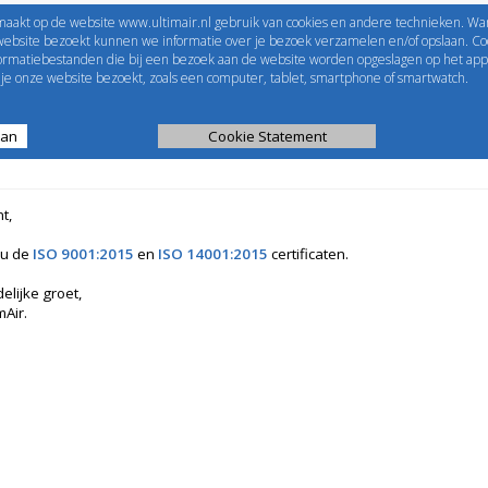
maakt op de website www.ultimair.nl gebruik van cookies en andere technieken. Wa
me to
UltimAir
EShop-nummer
website bezoekt kunnen we informatie over je bezoek verzamelen en/of opslaan. Coo
formatiebestanden die bij een bezoek aan de website worden opgeslagen op het app
Wachtwoord
e onze website bezoekt, zoals een computer, tablet, smartphone of smartwatch.
aan
ijst
Kanaalberekening
Cookie Statement
Selectie tools
t,
 u de
ISO 9001:2015
en
ISO 14001:2015
certificaten.
elijke groet,
mAir.