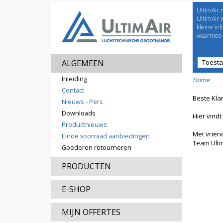
UltimAir 
Welco
UltimAir 
kleine in
waarmee j
ALGEMEEN
Toest
Prijsl
Inleiding
Home
Contact
Beste Klan
Nieuws - Pers
Downloads
Hier vindt
Productnieuws
Met vriend
Einde voorraad aanbiedingen
Team Ulti
Goederen retourneren
PRODUCTEN
E-SHOP
MIJN OFFERTES