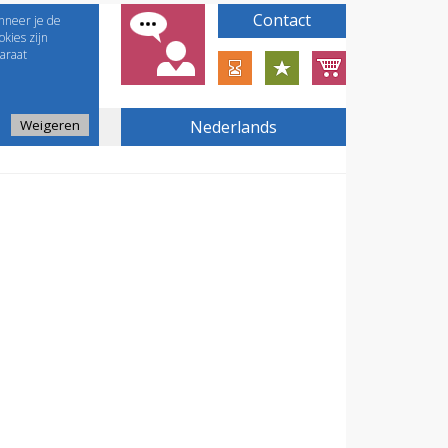
Contact
nneer je de
kies zijn
araat
Weigeren
Nederlands