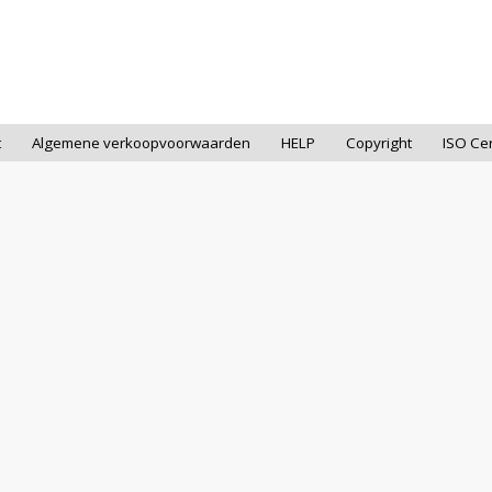
t
Algemene verkoopvoorwaarden
HELP
Copyright
ISO Cer