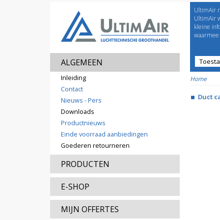
UltimAir 
Welco
UltimAir 
kleine in
waarmee j
ALGEMEEN
Toest
Prijsl
Inleiding
Home
Contact
Duct c
Nieuws - Pers
Downloads
Productnieuws
Einde voorraad aanbiedingen
Goederen retourneren
PRODUCTEN
E-SHOP
MIJN OFFERTES