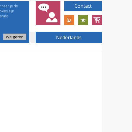
Contact
nneer je de
kies zijn
araat
Weigeren
Nederlands