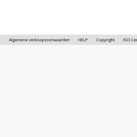
t
Algemene verkoopvoorwaarden
HELP
Copyright
ISO Cer