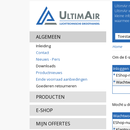
UltimAir 
Welco
UltimAir 
kleine in
waarmee j
ALGEMEEN
Toest
Prijsl
Inleiding
Home
Contact
Om de E-s
Nieuws - Pers
Downloads
Inloggen
Productnieuws
*
EShop-
Einde voorraad aanbiedingen
*
Wachtw
Goederen retourneren
PRODUCTEN
Mocht u d
E-SHOP
Wachtwo
EShop-n
MIJN OFFERTES
*
Klantn