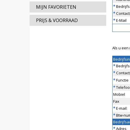
MIJN FAVORIETEN
*
Bedrijf
*
Contact
PRIJS & VOORRAAD
*
E-Mail
Als u een 
Bedrijfsi
*
Bedrijf
*
Contact
*
Functie
*
Telefoo
Mobiel
Fax
*
E-mail:
*
Btw-nu
Bedrijfsa
*
Adres