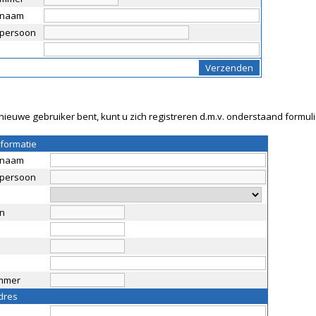
snaam
persoon
nieuwe gebruiker bent, kunt u zich registreren d.m.v. onderstaand formuli
nformatie
snaam
persoon
n
mmer
dres