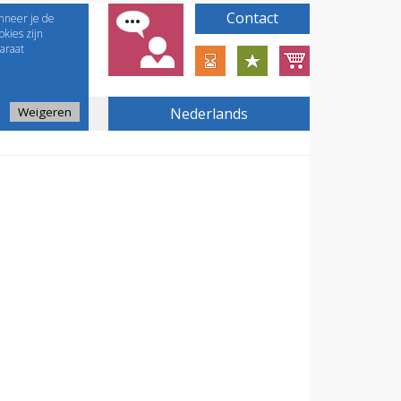
Contact
nneer je de
kies zijn
araat
Weigeren
Nederlands