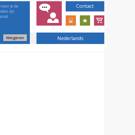
Contact
nneer je de
kies zijn
araat
Weigeren
Nederlands