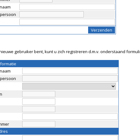
snaam
persoon
nieuwe gebruiker bent, kunt u zich registreren d.m.v. onderstaand formuli
nformatie
snaam
persoon
n
mmer
dres