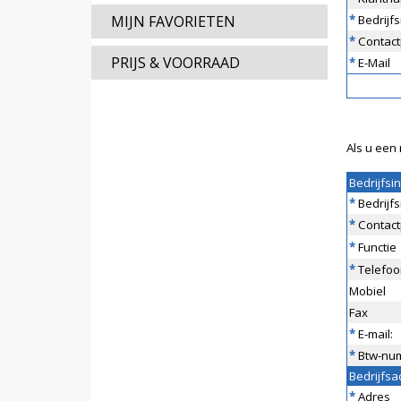
MIJN FAVORIETEN
*
Bedrijf
*
Contact
PRIJS & VOORRAAD
*
E-Mail
Als u een 
Bedrijfsi
*
Bedrijf
*
Contact
*
Functie
*
Telefoo
Mobiel
Fax
*
E-mail:
*
Btw-nu
Bedrijfsa
*
Adres