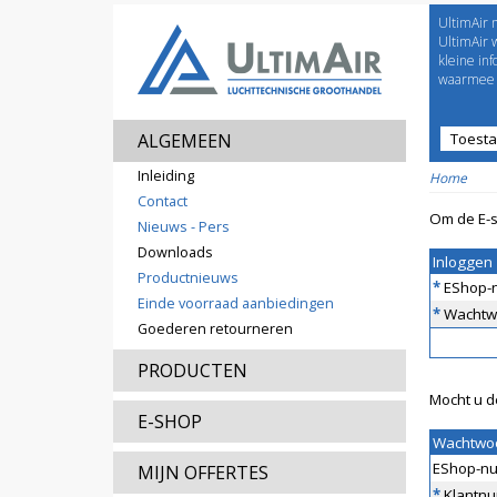
UltimAir 
Welco
UltimAir 
kleine in
waarmee j
ALGEMEEN
Toest
Prijsl
Inleiding
Home
Contact
Om de E-s
Nieuws - Pers
Downloads
Inloggen
Productnieuws
*
EShop-
Einde voorraad aanbiedingen
*
Wachtw
Goederen retourneren
PRODUCTEN
Mocht u d
E-SHOP
Wachtwo
EShop-n
MIJN OFFERTES
*
Klantn