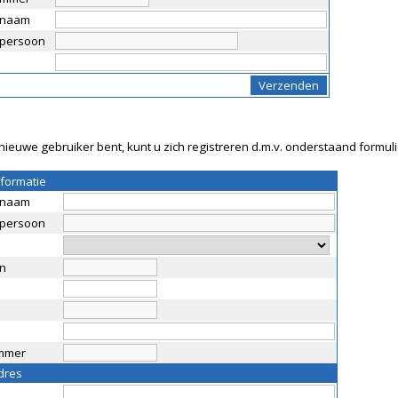
snaam
persoon
nieuwe gebruiker bent, kunt u zich registreren d.m.v. onderstaand formuli
nformatie
snaam
persoon
n
mmer
dres