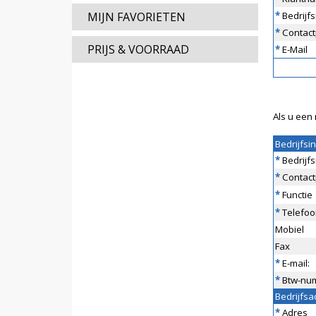
MIJN FAVORIETEN
*
Bedrijf
*
Contact
PRIJS & VOORRAAD
*
E-Mail
Als u een 
Bedrijfsi
*
Bedrijf
*
Contact
*
Functie
*
Telefoo
Mobiel
Fax
*
E-mail:
*
Btw-nu
Bedrijfsa
*
Adres