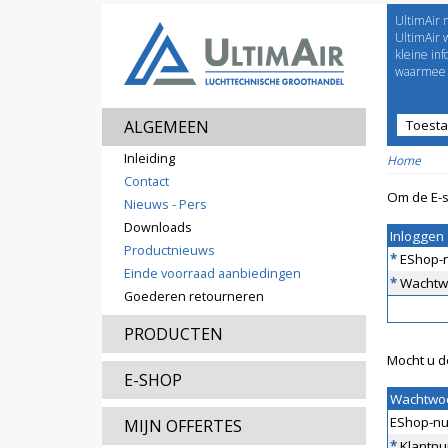
UltimAir 
Welco
UltimAir 
kleine in
waarmee j
ALGEMEEN
Toest
Prijsl
Inleiding
Home
Contact
Om de E-s
Nieuws - Pers
Downloads
Inloggen
Productnieuws
*
EShop-
Einde voorraad aanbiedingen
*
Wachtw
Goederen retourneren
PRODUCTEN
Mocht u d
E-SHOP
Wachtwo
EShop-n
MIJN OFFERTES
*
Klantn