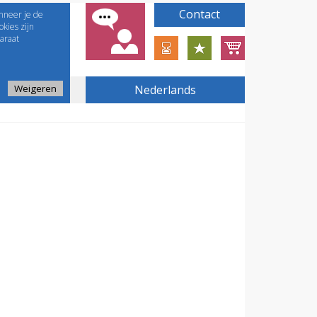
Contact
nneer je de
kies zijn
araat
Weigeren
Nederlands