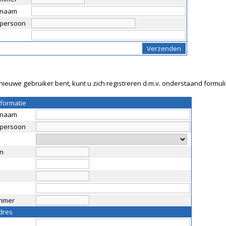
snaam
persoon
nieuwe gebruiker bent, kunt u zich registreren d.m.v. onderstaand formuli
nformatie
snaam
persoon
n
mmer
dres