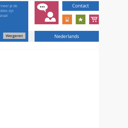
Contact
nneer je de
kies zijn
araat
Weigeren
Nederlands