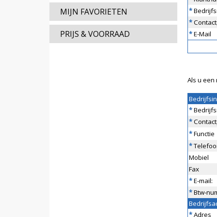
MIJN FAVORIETEN
*
Bedrijf
*
Contact
PRIJS & VOORRAAD
*
E-Mail
Als u een 
Bedrijfsi
*
Bedrijf
*
Contact
*
Functie
*
Telefoo
Mobiel
Fax
*
E-mail:
*
Btw-nu
Bedrijfsa
*
Adres