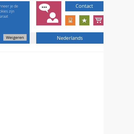
Contact
nneer je de
kies zijn
araat
Weigeren
Nederlands