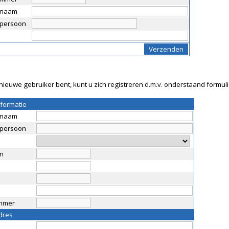
snaam
persoon
nieuwe gebruiker bent, kunt u zich registreren d.m.v. onderstaand formuli
nformatie
snaam
persoon
n
mmer
dres