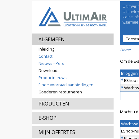
UltimAir 
Welco
UltimAir 
kleine in
waarmee j
ALGEMEEN
Toest
Prijsl
Inleiding
Home
Contact
Om de E-s
Nieuws - Pers
Downloads
Inloggen
Productnieuws
*
EShop-
Einde voorraad aanbiedingen
*
Wachtw
Goederen retourneren
PRODUCTEN
Mocht u d
E-SHOP
Wachtwo
EShop-n
MIJN OFFERTES
*
Klantn