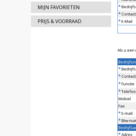
MIJN FAVORIETEN
*
Bedrijf
*
Contact
PRIJS & VOORRAAD
*
E-Mail
Als u een 
Bedrijfsi
*
Bedrijf
*
Contact
*
Functie
*
Telefoo
Mobiel
Fax
*
E-mail:
*
Btw-nu
Bedrijfsa
*
Adres