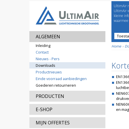
UltimAir 
Welco
UltimAir 
kleine in
waarmee j
ALGEMEEN
Toest
Prijsl
Inleiding
Home
»
Do
Contact
Nieuws - Pers
Kort
Downloads
Productnieuws
EN1366-
Einde voorraad aanbiedingen
EN1366
Goederen retourneren
luchtbe
NEN607
PRODUCTEN
drukver
NEN6069
E-SHOP
en mag 
MIJN OFFERTES