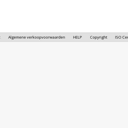
t
Algemene verkoopvoorwaarden
HELP
Copyright
ISO Cer