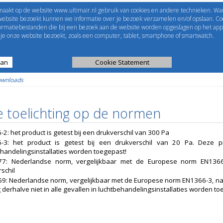
maakt op de website www.ultimair.nl gebruik van cookies en andere technieken. Wa
me to
UltimAir
EShop-nummer
website bezoekt kunnen we informatie over je bezoek verzamelen en/of opslaan. Coo
formatiebestanden die bij een bezoek aan de website worden opgeslagen op het app
Wachtwoord
e onze website bezoekt, zoals een computer, tablet, smartphone of smartwatch.
aan
ijst
Kanaalberekening
Cookie Statement
Selectie tools
wnloads
e toelichting op de normen
2: het product is getest bij een drukverschil van 300 Pa
-3: het product is getest bij een drukverschil van 20 Pa. Deze 
handelingsinstallaties worden toegepast!
7: Nederlandse norm, vergelijkbaar met de Europese norm EN1366-
schil
: Nederlandse norm, vergelijkbaar met de Europese norm EN1366-3, namel
derhalve niet in alle gevallen in luchtbehandelingsinstallaties worden to