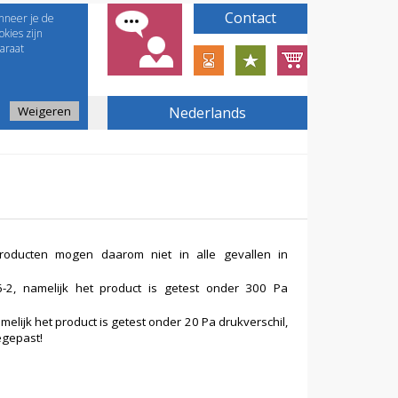
Contact
nneer je de
kies zijn
araat
Weigeren
Nederlands
producten mogen daarom niet in alle gevallen in
2, namelijk het product is getest onder 300 Pa
ijk het product is getest onder 20 Pa drukverschil,
egepast!