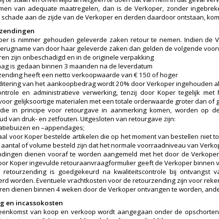
men van adequate maatregelen, dan is de Verkoper, zonder ingebrekest
 schade aan de zijde van de Verkoper en derden daardoor ontstaan, kome
rzendingen
er is nimmer gehouden geleverde zaken retour te nemen. Indien de V
terugname van door haar geleverde zaken dan gelden de volgende voo
en zijn onbeschadigd en in de originele verpakking
aag is gedaan binnen 3 maanden na de leverdatum
zending heeft een netto verkoopwaarde van € 150 of hoger
ditering van het aankoopbedrag wordt 20% door Verkoper ingehouden als
ntrole en administratieve verwerking, tenzij door Koper tegelijk me
 voor gelijksoortige materialen met een totale orderwaarde groter dan of g
n die in principe voor retourgave in aanmerking komen, worden op d
d van druk- en zetfouten. Uitgesloten van retourgave zijn:
ilatiebuizen en –appendages;
iaal voor Koper bestelde artikelen die op het moment van bestellen niet 
n aantal of volume besteld zijn dat het normale voorraadniveau van Verko
dingen dienen vooraf te worden aangemeld met het door de Verkoper 
oor Koper ingevulde retouraanvraagformulier geeft de Verkoper binnen vi
e retourzending is goedgekeurd na kwaliteitscontrole bij ontvangs
erd worden. Eventuele vrachtkosten voor de retourzending zijn voor reke
en dienen binnen 4 weken door de Verkoper ontvangen te worden, ander
ing en incassokosten
reenkomst van koop en verkoop wordt aangegaan onder de opschorten