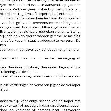
gd die daaraan niet bevestigd dienen te worden of
ijze. De Koper komt evenmin aanspraak op garantie
waar de Verkoper geen invloed op kan uitoefenen,
d, extreme regenval of temperaturen) et cetera.
et moment dat de zaken hem ter beschikking worden
eit van het geleverde overeenstemt met hetgeen is
reengekomen. Eventuele zichtbare gebreken dienen
Eventuele niet zichtbare gebreken dienen terstond,
ftelijk aan de Verkoper te worden gemeld. De melding
dat de Verkoper in staat is adequaat te reageren. De
eken.
e Koper blijft in dat geval ook gehouden tot afname en
geen recht meer toe op herstel, vervanging of
sten daardoor ontstaan, daaronder begrepen de
r rekening van de Koper.
lusief administratie-, verzend- en voorrijdkosten, aan
 van alle vorderingen en verweren jegens de Verkoper
 jaar.
aansprakelijk voor enige schade van de Koper met
rde zaken zelf of het gebruik daarvan, eigenschappen
e door de Verkoper of namens haar uitgevoerde