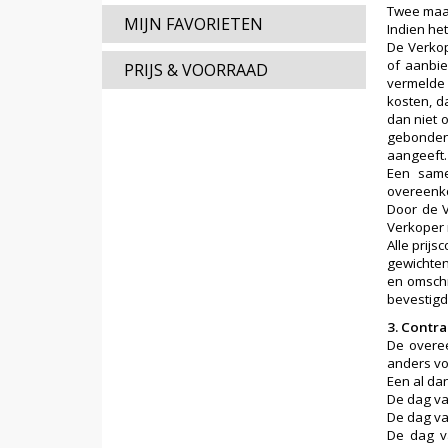
Twee maan
MIJN FAVORIETEN
Indien he
De Verkop
of aanbie
PRIJS & VOORRAAD
vermelde 
kosten, d
dan niet 
gebonden
aangeeft.
Een same
overeenko
Door de V
Verkoper 
Alle prij
gewichten
en omschr
bevestigd.
3. Contr
De overee
anders voo
Een al dan
De dag va
De dag van
De dag v