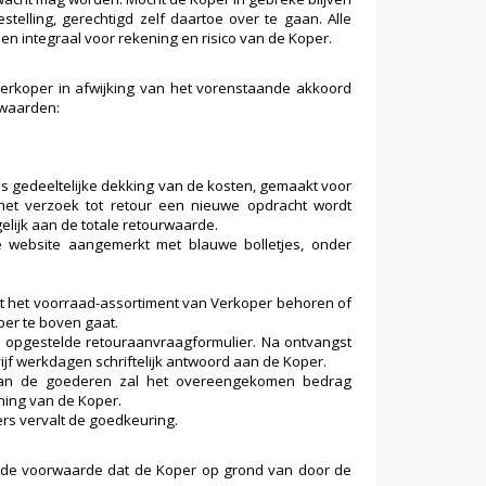
elling, gerechtigd zelf daartoe over te gaan. Alle
n integraal voor rekening en risico van de Koper.
erkoper in afwijking van het vorenstaande akkoord
rwaarden:
 gedeeltelijke dekking van de kosten, gemaakt voor
t het verzoek tot retour een nieuwe opdracht wordt
elijk aan de totale retourwaarde.
e website aangemerkt met blauwe bolletjes, onder
tot het voorraad-assortiment van Verkoper behoren of
per te boven gaat.
opgestelde retouraanvraagformulier. Na ontvangst
jf werkdagen schriftelijk antwoord aan de Koper.
t van de goederen zal het overeengekomen bedrag
ning van de Koper.
s vervalt de goedkeuring.
de voorwaarde dat de Koper op grond van door de