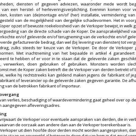
heden, diensten of gegeven adviezen, waaronder mede wordt begr
van een herstel- of herleveringsverplichting. Evenmin komen voor ve
osten, kosten van (de)montage en/of (her) installatie, vermindering van 
 gesteld van de mogelijkheid van dergelijke schadevormen. Het in voo
Koper opzet of bewuste roekeloosheid van de Verkoper bewijst, in welk g
vergoeding van de directe schade van de Koper. De aansprakelijkheid van 
erkochte en/of geleverde en/of terugneming van de verkochte en/of gelev
everde gefactureerde bedrag, dan wel (bij levering van diensten) tot ve
edrag, zulks steeds ter keuze van de Verkoper. De door de Verkope
tsnormen. Met inachtneming van het bepaalde in artikel 4 garandeer
erd te hebben of er voor in te staan dat de geleverde zaken geschikt
, verwerken, doen gebruiken of gebruiken. Monsters worden slecht
mst met de Koper zaken betreft die de Verkoper van derden betrekt of 
ie, welke hij rechtstreeks kan geldend maken jegens de fabrikant of j
fabrikant of leverancier op de geleverde zaken gegeven garantie. De afh
ng van de betrokken fabrikant of importeur.
o-overgang
o van verlies, beschadiging of waardevermindering gaat geheel over op de K
n aangegeven afleveringsadres.
ring
vrijwaart de Verkoper voor eventuele aanspraken van derden, die in ve
 waarvan de oorzaak aan andere dan aan de Verkoper toerekenbaar is.
 Verkoper uit dien hoofde door derden mocht worden aangesproken, dan
 bij te staan en onverwijld al hetgeen te doen dat van hem in dat geval v