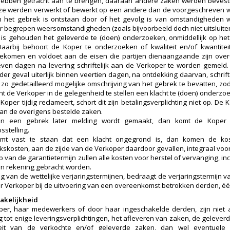
ebben getracht aan te brengen, daaraan andere zaken werden bevesti
ze werden verwerkt of bewerkt op een andere dan de voorgeschreven w
n het gebrek is ontstaan door of het gevolg is van omstandigheden 
 begrepen weersomstandigheden (zoals bijvoorbeeld doch niet uitsluiten
is gehouden het geleverde te (doen) onderzoeken, onmiddellijk op h
Daarbij behoort de Koper te onderzoeken of kwaliteit en/of kwantit
ekomen en voldoet aan de eisen die partijen dienaangaande zijn ove
ven dagen na levering schriftelijk aan de Verkoper te worden gemeld. 
eder geval uiterlijk binnen veertien dagen, na ontdekking daarvan, schri
 zo gedetailleerd mogelijke omschrijving van het gebrek te bevatten, zo
nt de Verkoper in de gelegenheid te stellen een klacht te (doen) onderzo
Koper tijdig reclameert, schort dit zijn betalingsverplichting niet op. D
van de overigens bestelde zaken.
an een gebrek later melding wordt gemaakt, dan komt de Koper 
sstelling.
omt vast te staan dat een klacht ongegrond is, dan komen de ko
skosten, aan de zijde van de Verkoper daardoor gevallen, integraal voo
 van de garantietermijn zullen alle kosten voor herstel of vervanging, inc
in rekening gebracht worden.
ing van de wettelijke verjaringstermijnen, bedraagt de verjaringstermijn
r Verkoper bij de uitvoering van een overeenkomst betrokken derden, één
akelijkheid
er, haar medewerkers of door haar ingeschakelde derden, zijn niet 
g tot enige leveringsverplichtingen, het afleveren van zaken, de geleve
teit van de verkochte en/of geleverde zaken, dan wel eventuel