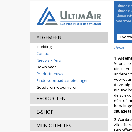
UltimAir 
Welco
UltimAir 
kleine in
waarmee j
ALGEMEEN
Toest
Prijsl
Inleiding
Home
Contact
1.
Algem
Nieuws - Pers
Voor all
Downloads
uitsluite
Productnieuws
andere vo
voorwaard
Einde voorraad aanbiedingen
deze alge
Goederen retourneren
nieuwe be
de strekk
PRODUCTEN
één of m
bepalinge
situatie 
E-SHOP
2. Aanbie
Alle offer
MIJN OFFERTES
Een offert