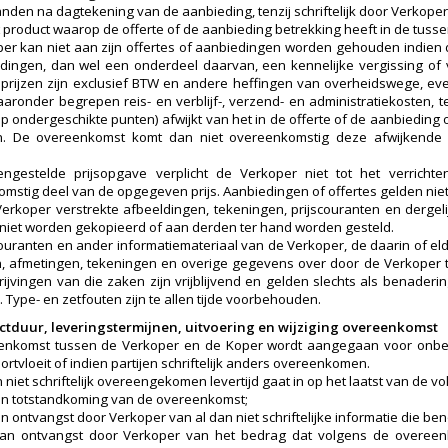
den na dagtekening van de aanbieding, tenzij schriftelijk door Verkope
t product waarop de offerte of de aanbieding betrekking heeft in de tussen
er kan niet aan zijn offertes of aanbiedingen worden gehouden indien de
dingen, dan wel een onderdeel daarvan, een kennelijke vergissing of v
prijzen zijn exclusief BTW en andere heffingen van overheidswege, e
aaronder begrepen reis- en verblijf-, verzend- en administratiekosten, 
op ondergeschikte punten) afwijkt van het in de offerte of de aanbiedi
. De overeenkomst komt dan niet overeenkomstig deze afwijkende a
ngestelde prijsopgave verplicht de Verkoper niet tot het verrich
mstig deel van de opgegeven prijs. Aanbiedingen of offertes gelden nie
erkoper verstrekte afbeeldingen, tekeningen, prijscouranten en dergel
niet worden gekopieerd of aan derden ter hand worden gesteld.
scouranten en ander informatiemateriaal van de Verkoper, de daarin of el
, afmetingen, tekeningen en overige gegevens over door de Verkoper 
ijvingen van die zaken zijn vrijblijvend en gelden slechts als benadering
 Type- en zetfouten zijn te allen tijde voorbehouden.
actduur, leveringstermijnen, uitvoering en wijziging overeenkomst
nkomst tussen de Verkoper en de Koper wordt aangegaan voor onbepaa
rtvloeit of indien partijen schriftelijk anders overeenkomen.
 niet schriftelijk overeengekomen levertijd gaat in op het laatst van de vo
n totstandkoming van de overeenkomst;
 ontvangst door Verkoper van al dan niet schriftelijke informatie die ben
an ontvangst door Verkoper van het bedrag dat volgens de overeen