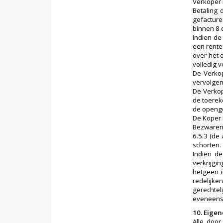
Verkoper i
Betaling 
gefacture
binnen 8 
Indien de
een rente 
over het 
volledig 
De Verkop
vervolgen
De Verkop
de toerek
de openge
De Koper 
Bezwaren 
6.5.3 (de
schorten.
Indien de
verkrijgi
hetgeen i
redelijk
gerechtel
eveneens 
10. Eig
Alle doo