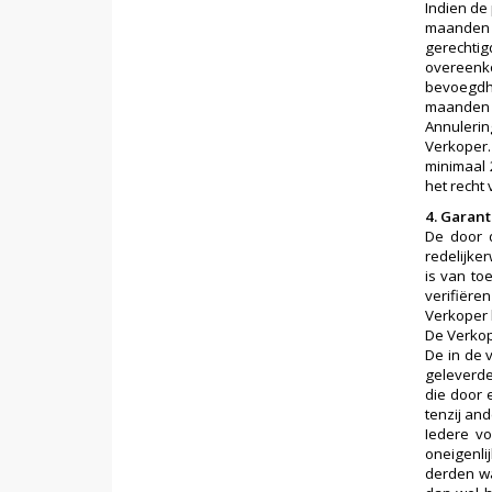
Indien de
maanden n
gerechtig
overeenko
bevoegdhe
maanden n
Annulerin
Verkoper.
minimaal 
het recht
4. Garant
De door 
redelijke
is van to
verifiëre
Verkoper 
De Verkop
De in de 
geleverde
die door 
tenzij an
Iedere vo
oneigenli
derden wa