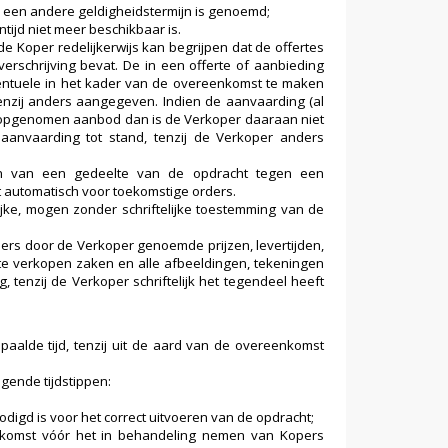
r een andere geldigheidstermijn is genoemd;
tijd niet meer beschikbaar is.
 Koper redelijkerwijs kan begrijpen dat de offertes
erschrijving bevat. De in een offerte of aanbieding
ventuele in het kader van de overeenkomst te maken
tenzij anders aangegeven. Indien de aanvaarding (al
ng opgenomen aanbod dan is de Verkoper daaraan niet
anvaarding tot stand, tenzij de Verkoper anders
ten van een gedeelte van de opdracht tegen een
t automatisch voor toekomstige orders.
ijke, mogen zonder schriftelijke toestemming van de
ders door de Verkoper genoemde prijzen, levertijden,
te verkopen zaken en alle afbeeldingen, tekeningen
, tenzij de Verkoper schriftelijk het tegendeel heeft
lde tijd, tenzij uit de aard van de overeenkomst
lgende tijdstippen:
odigd is voor het correct uitvoeren van de opdracht;
komst vóór het in behandeling nemen van Kopers