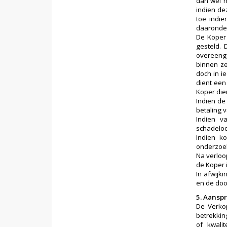
dan wel h
indien de
toe indie
daaronder
De Koper 
gesteld. 
overeeng
binnen ze
doch in i
dient een
Koper die
Indien de 
betaling 
Indien v
schadeloo
Indien k
onderzoek
Na verloop
de Koper 
In afwijk
en de doo
5. Aanspr
De Verkop
betrekkin
of kwali