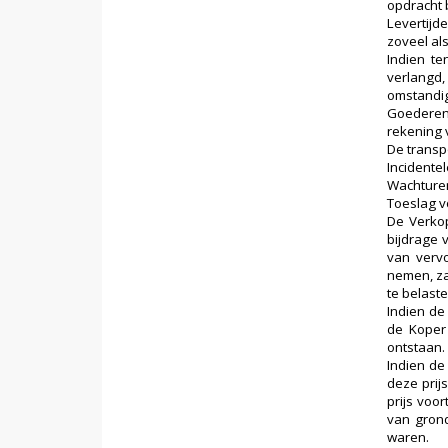
opdracht b
Levertijd
zoveel als
Indien te
verlangd,
omstandig
Goederen 
rekening 
De transp
Incidente
Wachturen
Toeslag vo
De Verkop
bijdrage 
van vervo
nemen, za
te belaste
Indien de
de Koper 
ontstaan.
Indien de
deze prij
prijs voo
van grond
waren.