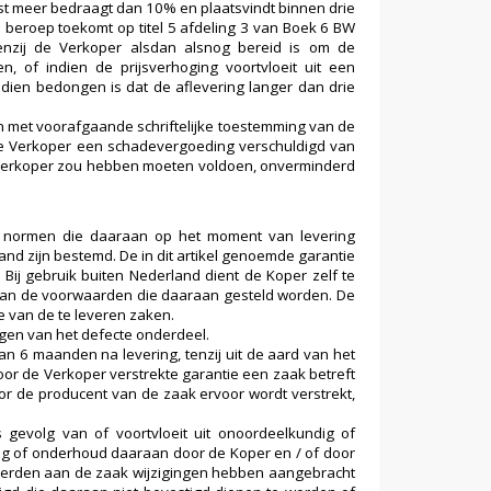
mst meer bedraagt dan 10% en plaatsvindt binnen drie
 beroep toekomt op titel 5 afdeling 3 van Boek 6 BW
tenzij de Verkoper alsdan alsnog bereid is om de
 of indien de prijsverhoging voortvloeit uit een
dien bedongen is dat de aflevering langer dan drie
 met voorafgaande schriftelijke toestemming van de
de Verkoper een schadevergoeding verschuldigd van
 Verkoper zou hebben moeten voldoen, onverminderd
n normen die daaraan op het moment van levering
and zijn bestemd. De in dit artikel genoemde garantie
Bij gebruik buiten Nederland dient de Koper zelf te
n aan de voorwaarden die daaraan gesteld worden. De
e van de te leveren zaken.
ngen van het defecte onderdeel.
an 6 maanden na levering, tenzij uit de aard van het
oor de Verkoper verstrekte garantie een zaak betreft
or de producent van de zaak ervoor wordt verstrekt,
 gevolg van of voortvloeit uit onoordeelkundig of
ag of onderhoud daaraan door de Koper en / of door
 derden aan de zaak wijzigingen hebben aangebracht