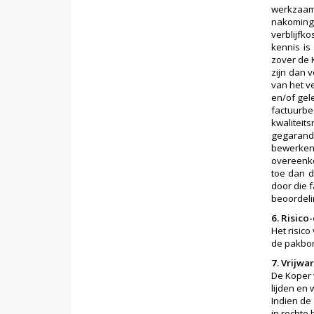
werkzaam
nakoming 
verblijfk
kennis is
zover de 
zijn dan 
van het v
en/of gel
factuurb
kwalitei
gegarande
bewerken
overeenko
toe dan d
door die 
beoordeli
6. Risic
Het risic
de pakbo
7. Vrijwa
De Koper 
lijden en
Indien de
in rechte