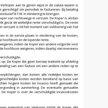
Verkoper aan te geven wijze in de valuta waarin is
 gerechtigd om periodiek te factureren. Bij betaling
xclusief B.T.W. in mindering te brengen.
e Koper van rechtswege in verzuim. De Koper is alsdan
lk geval de wettelijke rente verschuldigd is. De rente
n verzuim is tot het moment van voldoening van het
en in de eerste plaats in mindering van de kosten,
 de hoofdsom en de lopende rente.
weigeren, indien de Koper een andere volgorde voor
 de hoofdsom weigeren, indien daarbij niet eveneens
verschuldigde.
t op. De Koper die geen beroep toekomt op afdeling
betaling van een factuur om een andere reden op te
verplichtingen, dan komen alle redelijke kosten ter
ngerechtelijke kosten worden berekend op basis van
echter hogere kosten ter incasso heeft gemaakt die
 vergoeding in aanmerking. De eventuele gemaakte
. De Koper is over de verschuldigde incassokosten
ijven eigendom van Verkoper totdat de Koper alle