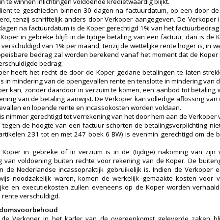
n te winnen inlichtingen voldoende kredietwaardig blijkt.
dient te geschieden binnen 30 dagen na factuurdatum, op een door de 
erd, tenzij schriftelijk anders door Verkoper aangegeven. De Verkoper is
dagen na factuurdatum is de Koper gerechtigd 1% van het factuurbedrag e
 Koper in gebreke blijft in de tijdige betaling van een factuur, dan is d
verschuldigd van 1% per maand, tenzij de wettelijke rente hoger is, in we
opeisbare bedrag zal worden berekend vanaf het moment dat de Koper i
verschuldigde bedrag.
er heeft het recht de door de Koper gedane betalingen te laten strekk
s in mindering van de opengevallen rente en tenslotte in mindering van
er kan, zonder daardoor in verzuim te komen, een aanbod tot betaling 
ening van de betaling aanwijst. De Verkoper kan volledige aflossing van
vallen en lopende rente en incassokosten worden voldaan.
is nimmer gerechtigd tot verrekening van het door hem aan de Verkoper 
tegen de hoogte van een factuur schorten de betalingsverplichting nie
 artikelen 231 tot en met 247 boek 6 BW) is evenmin gerechtigd om de 
 Koper in gebreke of in verzuim is in de (tijdige) nakoming van zijn 
ng van voldoening buiten rechte voor rekening van de Koper. De buite
n de Nederlandse incassopraktijk gebruikelijk is. Indien de Verkoper 
erwijs noodzakelijk waren, komen de werkelijk gemaakte kosten voor
ijke en executiekosten zullen eveneens op de Koper worden verhaald
rente verschuldigd.
endomsvoorbehoud
r de Verkoper in het kader van de overeenkomst geleverde zaken bl