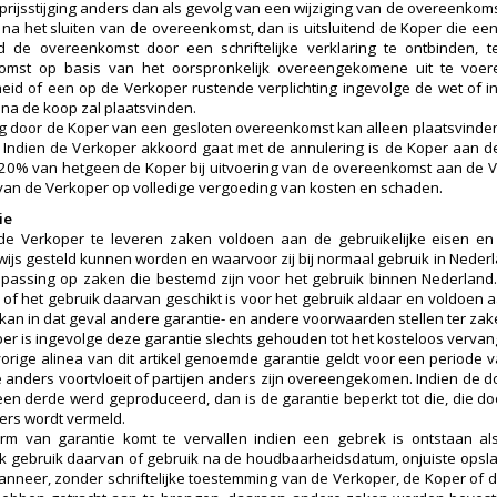
 prijsstijging anders dan als gevolg van een wijziging van de overeenko
a het sluiten van de overeenkomst, dan is uitsluitend de Koper die een
d de overeenkomst door een schriftelijke verklaring te ontbinden, 
mst op basis van het oorspronkelijk overeengekomene uit te voeren,
id of een op de Verkoper rustende verplichting ingevolge de wet of in
a de koop zal plaatsvinden.
g door de Koper van een gesloten overeenkomst kan alleen plaatsvinden
 Indien de Verkoper akkoord gaat met de annulering is de Koper aan 
20% van hetgeen de Koper bij uitvoering van de overeenkomst aan de
 van de Verkoper op volledige vergoeding van kosten en schaden.
ie
de Verkoper te leveren zaken voldoen aan de gebruikelijke eisen e
rwijs gesteld kunnen worden en waarvoor zij bij normaal gebruik in Nederl
epassing op zaken die bestemd zijn voor het gebruik binnen Nederland. 
n of het gebruik daarvan geschikt is voor het gebruik aldaar en voldoe
kan in dat geval andere garantie- en andere voorwaarden stellen ter zak
er is ingevolge deze garantie slechts gehouden tot het kosteloos verva
vorige alinea van dit artikel genoemde garantie geldt voor een periode v
 anders voortvloeit of partijen anders zijn overeengekomen. Indien de d
een derde werd geproduceerd, dan is de garantie beperkt tot die, die do
ders wordt vermeld.
rm van garantie komt te vervallen indien een gebrek is ontstaan als
jk gebruik daarvan of gebruik na de houdbaarheidsdatum, onjuiste opsl
nneer, zonder schriftelijke toestemming van de Verkoper, de Koper of