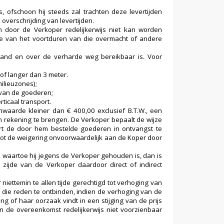
 ofschoon hij steeds zal trachten deze levertijden
 overschrijding van levertijden.
 door de Verkoper redelijkerwijs niet kan worden
die van het voortduren van die overmacht of andere
rland en over de verharde weg bereikbaar is. Voor
of langer dan 3 meter.
milieuzones);
 van de goederen;
ticaal transport.
waarde kleiner dan € 400,00 exclusief B.T.W., een
n rekening te brengen. De Verkoper bepaalt de wijze
ert de door hem bestelde goederen in ontvangst te
ot de weigering onvoorwaardelijk aan de Koper door
waartoe hij jegens de Verkoper gehouden is, dan is
zijde van de Verkoper daardoor direct of indirect
iettemin te allen tijde gerechtigd tot verhoging van
 die reden te ontbinden, indien de verhoging van de
ng of haar oorzaak vindt in een stijging van de prijs
n de overeenkomst redelijkerwijs niet voorzienbaar