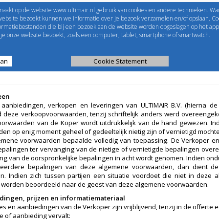
maakt op de website www.ultimair.nl gebruik van cookies en andere technieken. Wa
me to
UltimAir
EShop-nummer
website bezoekt kunnen we informatie over je bezoek verzamelen en/of opslaan. Coo
formatiebestanden die bij een bezoek aan de website worden opgeslagen op het app
Wachtwoord
e onze website bezoekt, zoals een computer, tablet, smartphone of smartwatch.
aan
ijst
Kanaalberekening
Cookie Statement
Selectie tools
een
e aanbiedingen, verkopen en leveringen van ULTIMAIR B.V. (hierna d
nd deze verkoopvoorwaarden, tenzij schriftelijk anders werd overeenge
orwaarden van de Koper wordt uitdrukkelijk van de hand gewezen. In
en op enig moment geheel of gedeeltelijk nietig zijn of vernietigd mochte
mene voorwaarden bepaalde volledig van toepassing. De Verkoper en 
palingen ter vervanging van de nietige of vernietigde bepalingen overee
ing van de oorspronkelijke bepalingen in acht wordt genomen. Indien ondu
eerdere bepalingen van deze algemene voorwaarden, dan dient de u
n. Indien zich tussen partijen een situatie voordoet die niet in dez
te worden beoordeeld naar de geest van deze algemene voorwaarden.
dingen, prijzen en informatiemateriaal
tes en aanbiedingen van de Verkoper zijn vrijblijvend, tenzij in de offerte
e of aanbieding vervalt: