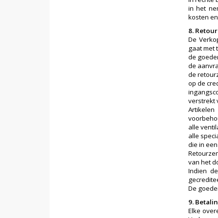
in het ne
kosten en
8. Retou
De Verkop
gaat met 
de goeder
de aanvr
de retour
op de cre
ingangsco
verstrekt
Artikele
voorbehou
alle vent
alle spec
die in ee
Retourzen
van het d
Indien d
gecredite
De goeder
9. Betal
Elke ove