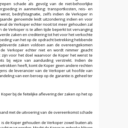
epen schade als gevolg van de niet-behoorlijke
rgoeding in aanmerking: transportkosten, reis- en
winst, bedrijfstagnatie, zelfs indien de Verkoper in
rgaande genoemde leidt uitzondering indien en voor
eval de Verkoper echter nooit tot meer gehouden zal
de Verkoper is te allen tijde beperkt tot vervanging
erde zaken en creditering tot het voor het verkochte
rgoeding van het op de opdracht betrekking hebbende
r geleverde zaken voldoen aan de overeengekomen
t de Verkoper echter niet en wordt nimmer geacht
 zijn voor het doel waarvoor de Koper het wenst te
s bij wijze van aanduiding verstrekt. Indien de
betrokken heeft, komt de Koper geen andere rechten
egens de leverancier van de Verkoper uit hoofde van
andeling van een beroep op de garantie is geheel ter
oper bij de feitelijke aflevering der zaken op het op
rband met de uitvoering van de overeenkomst schade
 is de Koper gehouden de Verkoper zowel buiten als
erwacht mag worden. Mocht de Koper in gebreke blijven