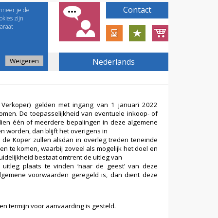
Contact
nneer je de
kies zijn
araat
Weigeren
Nederlands
e Verkoper) gelden met ingang van 1 januari 2022
komen. De toepasselijkheid van eventuele inkoop- of
dien één of meerdere bepalingen in deze algemene
n worden, dan blijft het overigens in
de Koper zullen alsdan in overleg treden teneinde
n te komen, waarbij zoveel als mogelijk het doel en
idelijkheid bestaat omtrent de uitleg van
itleg plaats te vinden ‘naar de geest’ van deze
e algemene voorwaarden geregeld is, dan dient deze
 een termijn voor aanvaarding is gesteld.