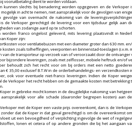
ij vooruitbetaling dient te worden voldaan.
en kunnen slechts bij benadering worden opgegeven en de Verkoper is,
 mogelijk in acht te nemen, niet aansprakelijk voor de gevolgen van enige
n gevolge van overmacht de nakoming van de leveringsverplichtingen
 is de Verkoper gerechtigd de levering voor een tijdsduur gelijk aan 
heden van zodanige aard op te schorten.
worden franco ongelost geleverd, mits levering plaatsvindt in Nede
van Koper zijn:
ortkosten voor ventilatiebuizen met een diameter groter dan 630 mm. en/
le kosten zoals tolheffingen, veerponten en binnenstad-toeslagen (i.v.m. 
 van de transporteur op verzoek van of veroorzaakt door de ontvanger
or bijzondere leveringen, zoals met zelflosser, mobiele heftruck en/of ver
er behoudt zich het recht voor om bij orders met een netto goederen
van € 35,00 exclusief B.T.W in de orderbehandelings- en verzendkosten i
er, ook voor eventuele niet-franco leveringen. Indien de Koper weig
l de Verkoper het recht hebben om de gemaakte kosten met betrekking t
n.
 Koper in gebreke mocht komen in de deugdelijke nakoming van hetgeen 
aansprakelijk voor alle schade (daaronder begrepen kosten) aan de 
 Verkoper met de Koper een vaste prijs overeenkomt, dan is de Verkoper n
s zonder dat de Koper in dat geval gerechtigd is om de overeenkomst om
rtvloeit uit een bevoegdheid of verplichting ingevolge de wet of regelgevi
stoffen, lonen et cetera of op andere gronden die bij het aangaan va