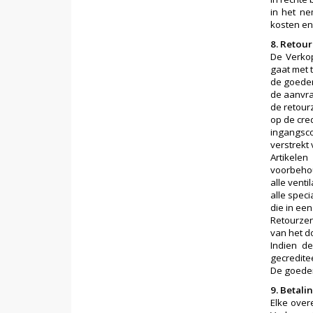
in het ne
kosten en
8. Retou
De Verkop
gaat met 
de goeder
de aanvr
de retour
op de cre
ingangsco
verstrekt
Artikele
voorbehou
alle vent
alle spec
die in ee
Retourzen
van het d
Indien d
gecredite
De goeder
9. Betal
Elke ove