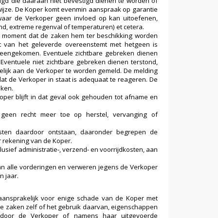
gd die daaraan niet bevestigd dienen te worden of
ijze. De Koper komt evenmin aanspraak op garantie
waar de Verkoper geen invloed op kan uitoefenen,
d, extreme regenval of temperaturen) et cetera.
et moment dat de zaken hem ter beschikking worden
eit van het geleverde overeenstemt met hetgeen is
reengekomen. Eventuele zichtbare gebreken dienen
Eventuele niet zichtbare gebreken dienen terstond,
ftelijk aan de Verkoper te worden gemeld. De melding
dat de Verkoper in staat is adequaat te reageren. De
eken.
e Koper blijft in dat geval ook gehouden tot afname en
geen recht meer toe op herstel, vervanging of
sten daardoor ontstaan, daaronder begrepen de
r rekening van de Koper.
lusief administratie-, verzend- en voorrijdkosten, aan
 van alle vorderingen en verweren jegens de Verkoper
 jaar.
aansprakelijk voor enige schade van de Koper met
rde zaken zelf of het gebruik daarvan, eigenschappen
e door de Verkoper of namens haar uitgevoerde