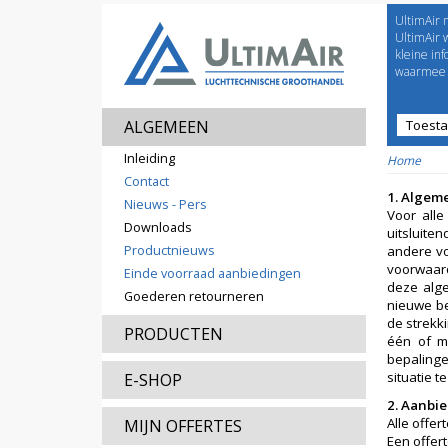
UltimAir 
Welco
UltimAir 
kleine in
waarmee j
ALGEMEEN
Toest
Prijsl
Inleiding
Home
Contact
1.
Algem
Nieuws - Pers
Voor all
Downloads
uitsluite
Productnieuws
andere vo
voorwaard
Einde voorraad aanbiedingen
deze alge
Goederen retourneren
nieuwe be
de strekk
PRODUCTEN
één of m
bepalinge
situatie 
E-SHOP
2. Aanbie
Alle offer
MIJN OFFERTES
Een offert