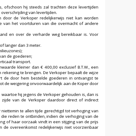
 ofschoon hij steeds zal trachten deze levertijden
 overschrijding van levertijden.
 door de Verkoper redelijkerwijs niet kan worden
die van het voortduren van die overmacht of andere
rland en over de verharde weg bereikbaar is. Voor
of langer dan 3 meter.
milieuzones);
 van de goederen;
ticaal transport.
waarde kleiner dan € 400,00 exclusief B.T.W., een
n rekening te brengen. De Verkoper bepaalt de wijze
ert de door hem bestelde goederen in ontvangst te
ot de weigering onvoorwaardelijk aan de Koper door
waartoe hij jegens de Verkoper gehouden is, dan is
zijde van de Verkoper daardoor direct of indirect
iettemin te allen tijde gerechtigd tot verhoging van
 die reden te ontbinden, indien de verhoging van de
ng of haar oorzaak vindt in een stijging van de prijs
n de overeenkomst redelijkerwijs niet voorzienbaar