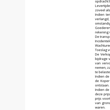
opdracht b
Levertijd
zoveel als
Indien te
verlangd,
omstandig
Goederen 
rekening 
De transp
Incidente
Wachturen
Toeslag vo
De Verkop
bijdrage 
van vervo
nemen, za
te belaste
Indien de
de Koper 
ontstaan.
Indien de
deze prij
prijs voo
van grond
waren.