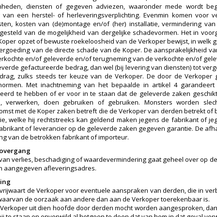
heden, diensten of gegeven adviezen, waaronder mede wordt begr
van een herstel- of herleveringsverplichting. Evenmin komen voor ve
osten, kosten van (de)montage en/of (her) installatie, vermindering van 
 gesteld van de mogelijkheid van dergelijke schadevormen. Het in voo
Koper opzet of bewuste roekeloosheid van de Verkoper bewijst, in welk g
vergoeding van de directe schade van de Koper. De aansprakelijkheid van 
erkochte en/of geleverde en/of terugneming van de verkochte en/of gelev
everde gefactureerde bedrag, dan wel (bij levering van diensten) tot ve
edrag, zulks steeds ter keuze van de Verkoper. De door de Verkope
tsnormen. Met inachtneming van het bepaalde in artikel 4 garandeer
erd te hebben of er voor in te staan dat de geleverde zaken geschikt
, verwerken, doen gebruiken of gebruiken. Monsters worden slecht
mst met de Koper zaken betreft die de Verkoper van derden betrekt of 
ie, welke hij rechtstreeks kan geldend maken jegens de fabrikant of j
fabrikant of leverancier op de geleverde zaken gegeven garantie. De afh
ng van de betrokken fabrikant of importeur.
o-overgang
o van verlies, beschadiging of waardevermindering gaat geheel over op de K
n aangegeven afleveringsadres.
ring
vrijwaart de Verkoper voor eventuele aanspraken van derden, die in ve
 waarvan de oorzaak aan andere dan aan de Verkoper toerekenbaar is.
 Verkoper uit dien hoofde door derden mocht worden aangesproken, dan
 bij te staan en onverwijld al hetgeen te doen dat van hem in dat geval v