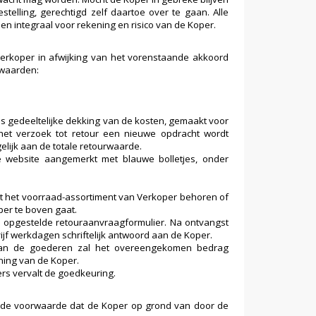
elling, gerechtigd zelf daartoe over te gaan. Alle
n integraal voor rekening en risico van de Koper.
erkoper in afwijking van het vorenstaande akkoord
rwaarden:
 gedeeltelijke dekking van de kosten, gemaakt voor
t het verzoek tot retour een nieuwe opdracht wordt
elijk aan de totale retourwaarde.
e website aangemerkt met blauwe bolletjes, onder
tot het voorraad-assortiment van Verkoper behoren of
per te boven gaat.
opgestelde retouraanvraagformulier. Na ontvangst
jf werkdagen schriftelijk antwoord aan de Koper.
t van de goederen zal het overeengekomen bedrag
ning van de Koper.
s vervalt de goedkeuring.
de voorwaarde dat de Koper op grond van door de