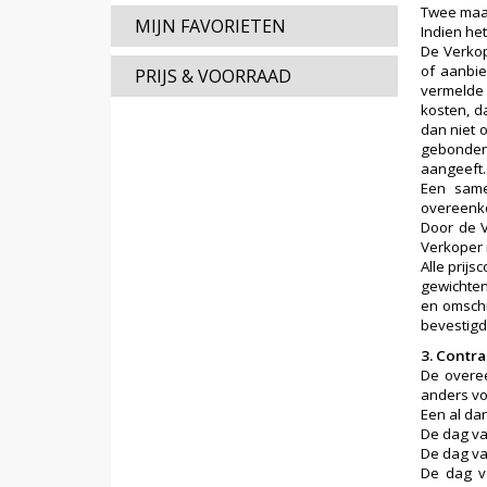
Twee maan
MIJN FAVORIETEN
Indien he
De Verkop
of aanbie
PRIJS & VOORRAAD
vermelde 
kosten, d
dan niet 
gebonden
aangeeft.
Een same
overeenko
Door de V
Verkoper 
Alle prij
gewichten
en omschr
bevestigd.
3. Contr
De overee
anders voo
Een al dan
De dag va
De dag van
De dag v