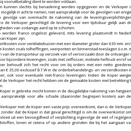
ij vooruitbetaling dient te worden voldaan.
en kunnen slechts bij benadering worden opgegeven en de Verkoper is,
 mogelijk in acht te nemen, niet aansprakelijk voor de gevolgen van enige
n gevolge van overmacht de nakoming van de leveringsverplichtingen
 is de Verkoper gerechtigd de levering voor een tijdsduur gelijk aan 
heden van zodanige aard op te schorten.
worden franco ongelost geleverd, mits levering plaatsvindt in Nede
van Koper zijn:
ortkosten voor ventilatiebuizen met een diameter groter dan 630 mm. en/
le kosten zoals tolheffingen, veerponten en binnenstad-toeslagen (i.v.m. 
 van de transporteur op verzoek van of veroorzaakt door de ontvanger
or bijzondere leveringen, zoals met zelflosser, mobiele heftruck en/of ver
er behoudt zich het recht voor om bij orders met een netto goederen
van € 35,00 exclusief B.T.W in de orderbehandelings- en verzendkosten i
er, ook voor eventuele niet-franco leveringen. Indien de Koper weig
l de Verkoper het recht hebben om de gemaakte kosten met betrekking t
n.
 Koper in gebreke mocht komen in de deugdelijke nakoming van hetgeen 
aansprakelijk voor alle schade (daaronder begrepen kosten) aan de 
 Verkoper met de Koper een vaste prijs overeenkomt, dan is de Verkoper n
s zonder dat de Koper in dat geval gerechtigd is om de overeenkomst om
rtvloeit uit een bevoegdheid of verplichting ingevolge de wet of regelgevi
stoffen, lonen et cetera of op andere gronden die bij het aangaan va