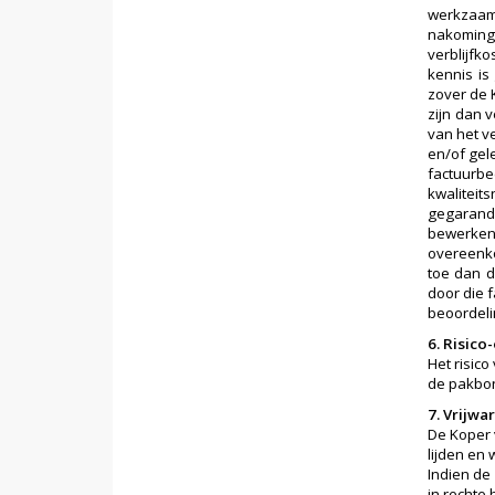
werkzaam
nakoming 
verblijfk
kennis is
zover de 
zijn dan 
van het v
en/of gel
factuurb
kwalitei
gegarande
bewerken
overeenko
toe dan d
door die 
beoordeli
6. Risic
Het risic
de pakbo
7. Vrijwa
De Koper 
lijden en
Indien de
in rechte