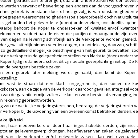
ebben getracht aan te brengen, daaraan andere zaken werden bevesti
ze werden verwerkt of bewerkt op een andere dan de voorgeschreven w
n het gebrek is ontstaan door of het gevolg is van omstandigheden 
 begrepen weersomstandigheden (zoals bijvoorbeeld doch niet uitsluiten
is gehouden het geleverde te (doen) onderzoeken, onmiddellijk op h
Daarbij behoort de Koper te onderzoeken of kwaliteit en/of kwantit
ekomen en voldoet aan de eisen die partijen dienaangaande zijn ove
ven dagen na levering schriftelijk aan de Verkoper te worden gemeld. 
eder geval uiterlijk binnen veertien dagen, na ontdekking daarvan, schri
 zo gedetailleerd mogelijke omschrijving van het gebrek te bevatten, zo
nt de Verkoper in de gelegenheid te stellen een klacht te (doen) onderzo
Koper tijdig reclameert, schort dit zijn betalingsverplichting niet op. D
van de overigens bestelde zaken.
an een gebrek later melding wordt gemaakt, dan komt de Koper 
sstelling.
omt vast te staan dat een klacht ongegrond is, dan komen de ko
skosten, aan de zijde van de Verkoper daardoor gevallen, integraal voo
 van de garantietermijn zullen alle kosten voor herstel of vervanging, inc
in rekening gebracht worden.
ing van de wettelijke verjaringstermijnen, bedraagt de verjaringstermijn
r Verkoper bij de uitvoering van een overeenkomst betrokken derden, één
akelijkheid
er, haar medewerkers of door haar ingeschakelde derden, zijn niet 
g tot enige leveringsverplichtingen, het afleveren van zaken, de geleve
teit van de verkochte en/of geleverde zaken, dan wel eventuel