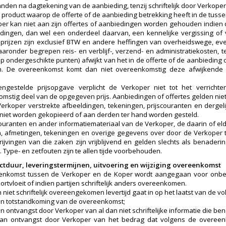
den na dagtekening van de aanbieding, tenzij schriftelijk door Verkope
t product waarop de offerte of de aanbieding betrekking heeft in de tussen
er kan niet aan zijn offertes of aanbiedingen worden gehouden indien de
dingen, dan wel een onderdeel daarvan, een kennelijke vergissing of v
prijzen zijn exclusief BTW en andere heffingen van overheidswege, e
aaronder begrepen reis- en verblijf-, verzend- en administratiekosten, 
op ondergeschikte punten) afwijkt van het in de offerte of de aanbiedi
. De overeenkomst komt dan niet overeenkomstig deze afwijkende a
ngestelde prijsopgave verplicht de Verkoper niet tot het verrich
mstig deel van de opgegeven prijs. Aanbiedingen of offertes gelden nie
erkoper verstrekte afbeeldingen, tekeningen, prijscouranten en dergel
niet worden gekopieerd of aan derden ter hand worden gesteld.
scouranten en ander informatiemateriaal van de Verkoper, de daarin of el
, afmetingen, tekeningen en overige gegevens over door de Verkoper 
ijvingen van die zaken zijn vrijblijvend en gelden slechts als benadering
 Type- en zetfouten zijn te allen tijde voorbehouden.
actduur, leveringstermijnen, uitvoering en wijziging overeenkomst
nkomst tussen de Verkoper en de Koper wordt aangegaan voor onbepaa
rtvloeit of indien partijen schriftelijk anders overeenkomen.
 niet schriftelijk overeengekomen levertijd gaat in op het laatst van de vo
n totstandkoming van de overeenkomst;
 ontvangst door Verkoper van al dan niet schriftelijke informatie die ben
an ontvangst door Verkoper van het bedrag dat volgens de overeen