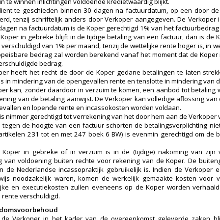
n te winnen inlichtingen voldoende kredietwaardig blijkt.
dient te geschieden binnen 30 dagen na factuurdatum, op een door de 
erd, tenzij schriftelijk anders door Verkoper aangegeven. De Verkoper is
dagen na factuurdatum is de Koper gerechtigd 1% van het factuurbedrag e
 Koper in gebreke blijft in de tijdige betaling van een factuur, dan is d
verschuldigd van 1% per maand, tenzij de wettelijke rente hoger is, in we
opeisbare bedrag zal worden berekend vanaf het moment dat de Koper i
verschuldigde bedrag.
er heeft het recht de door de Koper gedane betalingen te laten strekk
s in mindering van de opengevallen rente en tenslotte in mindering van
er kan, zonder daardoor in verzuim te komen, een aanbod tot betaling 
ening van de betaling aanwijst. De Verkoper kan volledige aflossing van
vallen en lopende rente en incassokosten worden voldaan.
is nimmer gerechtigd tot verrekening van het door hem aan de Verkoper 
tegen de hoogte van een factuur schorten de betalingsverplichting nie
 artikelen 231 tot en met 247 boek 6 BW) is evenmin gerechtigd om de 
 Koper in gebreke of in verzuim is in de (tijdige) nakoming van zijn 
ng van voldoening buiten rechte voor rekening van de Koper. De buite
n de Nederlandse incassopraktijk gebruikelijk is. Indien de Verkoper 
erwijs noodzakelijk waren, komen de werkelijk gemaakte kosten voor
ijke en executiekosten zullen eveneens op de Koper worden verhaald
rente verschuldigd.
endomsvoorbehoud
r de Verkoper in het kader van de overeenkomst geleverde zaken bl