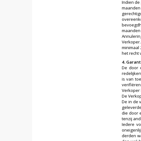
Indien de
maanden n
gerechtig
overeenko
bevoegdhe
maanden n
Annulerin
Verkoper.
minimaal 
het recht
4. Garant
De door 
redelijke
is van to
verifiëre
Verkoper 
De Verkop
De in de 
geleverde
die door 
tenzij an
Iedere vo
oneigenli
derden wa