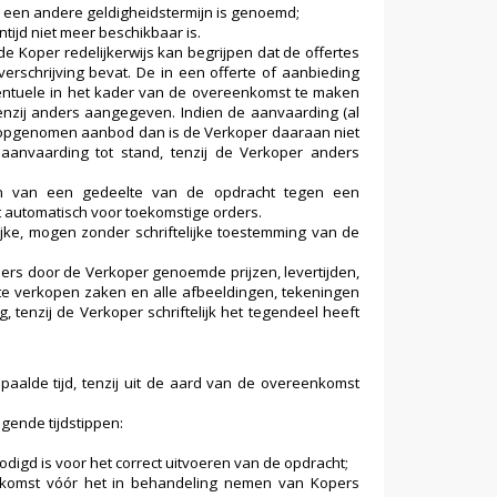
r een andere geldigheidstermijn is genoemd;
tijd niet meer beschikbaar is.
 Koper redelijkerwijs kan begrijpen dat de offertes
erschrijving bevat. De in een offerte of aanbieding
ventuele in het kader van de overeenkomst te maken
tenzij anders aangegeven. Indien de aanvaarding (al
ng opgenomen aanbod dan is de Verkoper daaraan niet
anvaarding tot stand, tenzij de Verkoper anders
ten van een gedeelte van de opdracht tegen een
t automatisch voor toekomstige orders.
ijke, mogen zonder schriftelijke toestemming van de
ders door de Verkoper genoemde prijzen, levertijden,
te verkopen zaken en alle afbeeldingen, tekeningen
, tenzij de Verkoper schriftelijk het tegendeel heeft
lde tijd, tenzij uit de aard van de overeenkomst
lgende tijdstippen:
odigd is voor het correct uitvoeren van de opdracht;
komst vóór het in behandeling nemen van Kopers