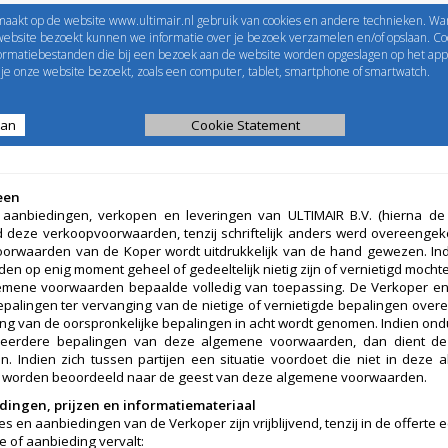
maakt op de website www.ultimair.nl gebruik van cookies en andere technieken. Wa
me to
UltimAir
EShop-nummer
website bezoekt kunnen we informatie over je bezoek verzamelen en/of opslaan. Coo
formatiebestanden die bij een bezoek aan de website worden opgeslagen op het app
Wachtwoord
e onze website bezoekt, zoals een computer, tablet, smartphone of smartwatch.
aan
ijst
Kanaalberekening
Cookie Statement
Selectie tools
een
e aanbiedingen, verkopen en leveringen van ULTIMAIR B.V. (hierna d
nd deze verkoopvoorwaarden, tenzij schriftelijk anders werd overeenge
orwaarden van de Koper wordt uitdrukkelijk van de hand gewezen. In
en op enig moment geheel of gedeeltelijk nietig zijn of vernietigd mochte
mene voorwaarden bepaalde volledig van toepassing. De Verkoper en 
palingen ter vervanging van de nietige of vernietigde bepalingen overee
ing van de oorspronkelijke bepalingen in acht wordt genomen. Indien ondu
eerdere bepalingen van deze algemene voorwaarden, dan dient de u
n. Indien zich tussen partijen een situatie voordoet die niet in dez
te worden beoordeeld naar de geest van deze algemene voorwaarden.
dingen, prijzen en informatiemateriaal
tes en aanbiedingen van de Verkoper zijn vrijblijvend, tenzij in de offerte
e of aanbieding vervalt: