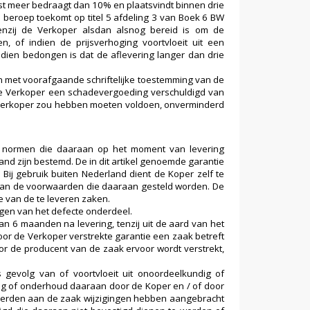
mst meer bedraagt dan 10% en plaatsvindt binnen drie
 beroep toekomt op titel 5 afdeling 3 van Boek 6 BW
tenzij de Verkoper alsdan alsnog bereid is om de
 of indien de prijsverhoging voortvloeit uit een
dien bedongen is dat de aflevering langer dan drie
 met voorafgaande schriftelijke toestemming van de
de Verkoper een schadevergoeding verschuldigd van
 Verkoper zou hebben moeten voldoen, onverminderd
n normen die daaraan op het moment van levering
and zijn bestemd. De in dit artikel genoemde garantie
Bij gebruik buiten Nederland dient de Koper zelf te
n aan de voorwaarden die daaraan gesteld worden. De
e van de te leveren zaken.
ngen van het defecte onderdeel.
an 6 maanden na levering, tenzij uit de aard van het
oor de Verkoper verstrekte garantie een zaak betreft
or de producent van de zaak ervoor wordt verstrekt,
 gevolg van of voortvloeit uit onoordeelkundig of
ag of onderhoud daaraan door de Koper en / of door
 derden aan de zaak wijzigingen hebben aangebracht