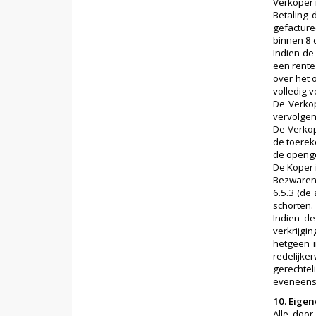
Verkoper i
Betaling 
gefacture
binnen 8 
Indien de
een rente 
over het 
volledig 
De Verkop
vervolgen
De Verkop
de toerek
de openge
De Koper 
Bezwaren 
6.5.3 (de
schorten.
Indien de
verkrijgi
hetgeen i
redelijk
gerechtel
eveneens 
10. Eig
Alle doo