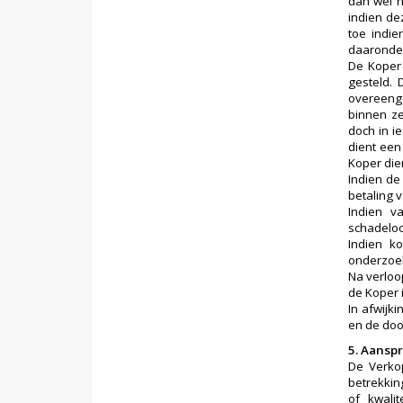
dan wel h
indien de
toe indie
daaronder
De Koper 
gesteld. 
overeeng
binnen ze
doch in i
dient een
Koper die
Indien de 
betaling 
Indien v
schadeloo
Indien k
onderzoek
Na verloop
de Koper 
In afwijk
en de doo
5. Aanspr
De Verkop
betrekkin
of kwali