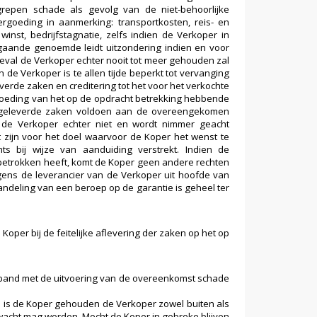
epen schade als gevolg van de niet-behoorlijke
rgoeding in aanmerking: transportkosten, reis- en
winst, bedrijfstagnatie, zelfs indien de Verkoper in
rgaande genoemde leidt uitzondering indien en voor
eval de Verkoper echter nooit tot meer gehouden zal
de Verkoper is te allen tijde beperkt tot vervanging
erde zaken en creditering tot het voor het verkochte
rgoeding van het op de opdracht betrekking hebbende
r geleverde zaken voldoen aan de overeengekomen
t de Verkoper echter niet en wordt nimmer geacht
 zijn voor het doel waarvoor de Koper het wenst te
s bij wijze van aanduiding verstrekt. Indien de
betrokken heeft, komt de Koper geen andere rechten
egens de leverancier van de Verkoper uit hoofde van
andeling van een beroep op de garantie is geheel ter
oper bij de feitelijke aflevering der zaken op het op
rband met de uitvoering van de overeenkomst schade
 is de Koper gehouden de Verkoper zowel buiten als
erwacht mag worden. Mocht de Koper in gebreke blijven