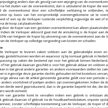
 prijsstijging anders dan als gevolg van een wijziging van de overeenko
a het sluiten van de overeenkomst, dan is uitsluitend de Koper die een
d de overeenkomst door een schriftelijke verklaring te ontbinden, 
mst op basis van het oorspronkelijk overeengekomene uit te voeren,
id of een op de Verkoper rustende verplichting ingevolge de wet of in
a de koop zal plaatsvinden.
g door de Koper van een gesloten overeenkomst kan alleen plaatsvinden
 Indien de Verkoper akkoord gaat met de annulering is de Koper aan 
20% van hetgeen de Koper bij uitvoering van de overeenkomst aan de
 van de Verkoper op volledige vergoeding van kosten en schaden.
ie
de Verkoper te leveren zaken voldoen aan de gebruikelijke eisen e
rwijs gesteld kunnen worden en waarvoor zij bij normaal gebruik in Nederl
epassing op zaken die bestemd zijn voor het gebruik binnen Nederland. 
n of het gebruik daarvan geschikt is voor het gebruik aldaar en voldoe
kan in dat geval andere garantie- en andere voorwaarden stellen ter zak
er is ingevolge deze garantie slechts gehouden tot het kosteloos verva
vorige alinea van dit artikel genoemde garantie geldt voor een periode v
 anders voortvloeit of partijen anders zijn overeengekomen. Indien de d
een derde werd geproduceerd, dan is de garantie beperkt tot die, die do
ders wordt vermeld.
rm van garantie komt te vervallen indien een gebrek is ontstaan als
jk gebruik daarvan of gebruik na de houdbaarheidsdatum, onjuiste opsl
nneer, zonder schriftelijke toestemming van de Verkoper, de Koper of