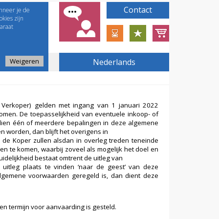
Contact
nneer je de
kies zijn
araat
Weigeren
Nederlands
e Verkoper) gelden met ingang van 1 januari 2022
komen. De toepasselijkheid van eventuele inkoop- of
dien één of meerdere bepalingen in deze algemene
n worden, dan blijft het overigens in
de Koper zullen alsdan in overleg treden teneinde
n te komen, waarbij zoveel als mogelijk het doel en
idelijkheid bestaat omtrent de uitleg van
itleg plaats te vinden ‘naar de geest’ van deze
e algemene voorwaarden geregeld is, dan dient deze
 een termijn voor aanvaarding is gesteld.