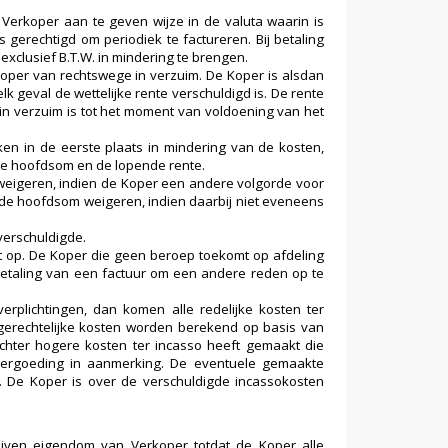
Verkoper aan te geven wijze in de valuta waarin is
 gerechtigd om periodiek te factureren. Bij betaling
xclusief B.T.W. in mindering te brengen.
e Koper van rechtswege in verzuim. De Koper is alsdan
lk geval de wettelijke rente verschuldigd is. De rente
n verzuim is tot het moment van voldoening van het
en in de eerste plaats in mindering van de kosten,
 de hoofdsom en de lopende rente.
weigeren, indien de Koper een andere volgorde voor
 de hoofdsom weigeren, indien daarbij niet eveneens
verschuldigde.
t op. De Koper die geen beroep toekomt op afdeling
betaling van een factuur om een andere reden op te
verplichtingen, dan komen alle redelijke kosten ter
ngerechtelijke kosten worden berekend op basis van
echter hogere kosten ter incasso heeft gemaakt die
 vergoeding in aanmerking. De eventuele gemaakte
. De Koper is over de verschuldigde incassokosten
ijven eigendom van Verkoper totdat de Koper alle