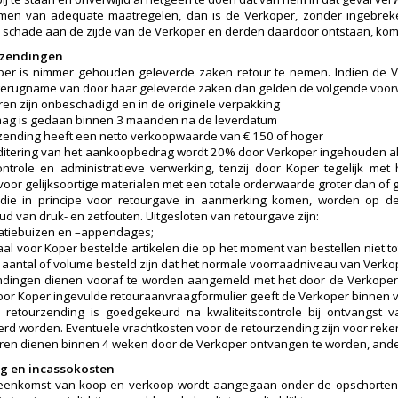
men van adequate maatregelen, dan is de Verkoper, zonder ingebrekest
 schade aan de zijde van de Verkoper en derden daardoor ontstaan, kome
rzendingen
er is nimmer gehouden geleverde zaken retour te nemen. Indien de V
terugname van door haar geleverde zaken dan gelden de volgende voo
en zijn onbeschadigd en in de originele verpakking
aag is gedaan binnen 3 maanden na de leverdatum
zending heeft een netto verkoopwaarde van € 150 of hoger
ditering van het aankoopbedrag wordt 20% door Verkoper ingehouden als
ntrole en administratieve verwerking, tenzij door Koper tegelijk me
 voor gelijksoortige materialen met een totale orderwaarde groter dan of g
n die in principe voor retourgave in aanmerking komen, worden op d
d van druk- en zetfouten. Uitgesloten van retourgave zijn:
ilatiebuizen en –appendages;
iaal voor Koper bestelde artikelen die op het moment van bestellen niet 
n aantal of volume besteld zijn dat het normale voorraadniveau van Verko
dingen dienen vooraf te worden aangemeld met het door de Verkoper 
oor Koper ingevulde retouraanvraagformulier geeft de Verkoper binnen vi
e retourzending is goedgekeurd na kwaliteitscontrole bij ontvangs
erd worden. Eventuele vrachtkosten voor de retourzending zijn voor reke
en dienen binnen 4 weken door de Verkoper ontvangen te worden, ander
ing en incassokosten
reenkomst van koop en verkoop wordt aangegaan onder de opschorten