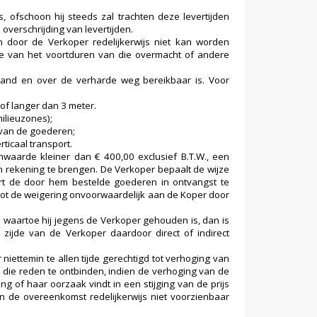
 ofschoon hij steeds zal trachten deze levertijden
 overschrijding van levertijden.
 door de Verkoper redelijkerwijs niet kan worden
die van het voortduren van die overmacht of andere
rland en over de verharde weg bereikbaar is. Voor
of langer dan 3 meter.
milieuzones);
 van de goederen;
ticaal transport.
waarde kleiner dan € 400,00 exclusief B.T.W., een
n rekening te brengen. De Verkoper bepaalt de wijze
ert de door hem bestelde goederen in ontvangst te
ot de weigering onvoorwaardelijk aan de Koper door
waartoe hij jegens de Verkoper gehouden is, dan is
zijde van de Verkoper daardoor direct of indirect
iettemin te allen tijde gerechtigd tot verhoging van
 die reden te ontbinden, indien de verhoging van de
ng of haar oorzaak vindt in een stijging van de prijs
n de overeenkomst redelijkerwijs niet voorzienbaar