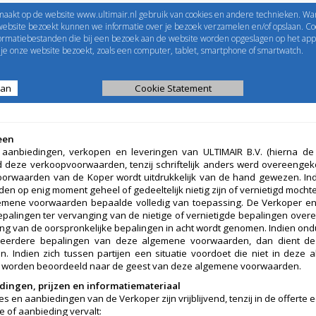
maakt op de website www.ultimair.nl gebruik van cookies en andere technieken. Wa
me to
UltimAir
EShop-nummer
website bezoekt kunnen we informatie over je bezoek verzamelen en/of opslaan. Coo
formatiebestanden die bij een bezoek aan de website worden opgeslagen op het app
Wachtwoord
e onze website bezoekt, zoals een computer, tablet, smartphone of smartwatch.
aan
ijst
Kanaalberekening
Cookie Statement
Selectie tools
een
e aanbiedingen, verkopen en leveringen van ULTIMAIR B.V. (hierna d
nd deze verkoopvoorwaarden, tenzij schriftelijk anders werd overeenge
orwaarden van de Koper wordt uitdrukkelijk van de hand gewezen. In
en op enig moment geheel of gedeeltelijk nietig zijn of vernietigd mochte
mene voorwaarden bepaalde volledig van toepassing. De Verkoper en 
palingen ter vervanging van de nietige of vernietigde bepalingen overee
ing van de oorspronkelijke bepalingen in acht wordt genomen. Indien ondu
eerdere bepalingen van deze algemene voorwaarden, dan dient de u
n. Indien zich tussen partijen een situatie voordoet die niet in dez
te worden beoordeeld naar de geest van deze algemene voorwaarden.
dingen, prijzen en informatiemateriaal
tes en aanbiedingen van de Verkoper zijn vrijblijvend, tenzij in de offerte
e of aanbieding vervalt: