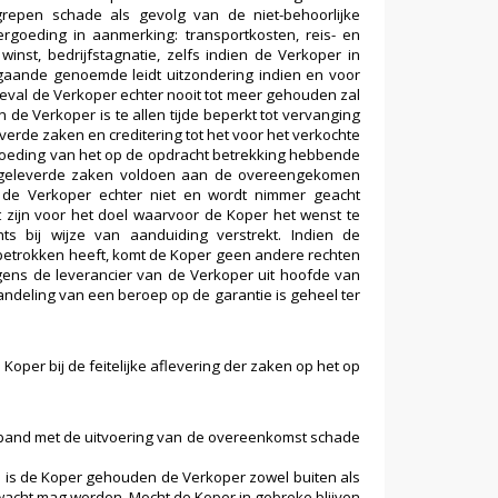
epen schade als gevolg van de niet-behoorlijke
rgoeding in aanmerking: transportkosten, reis- en
winst, bedrijfstagnatie, zelfs indien de Verkoper in
rgaande genoemde leidt uitzondering indien en voor
eval de Verkoper echter nooit tot meer gehouden zal
de Verkoper is te allen tijde beperkt tot vervanging
erde zaken en creditering tot het voor het verkochte
rgoeding van het op de opdracht betrekking hebbende
r geleverde zaken voldoen aan de overeengekomen
t de Verkoper echter niet en wordt nimmer geacht
 zijn voor het doel waarvoor de Koper het wenst te
s bij wijze van aanduiding verstrekt. Indien de
betrokken heeft, komt de Koper geen andere rechten
egens de leverancier van de Verkoper uit hoofde van
andeling van een beroep op de garantie is geheel ter
oper bij de feitelijke aflevering der zaken op het op
rband met de uitvoering van de overeenkomst schade
 is de Koper gehouden de Verkoper zowel buiten als
erwacht mag worden. Mocht de Koper in gebreke blijven