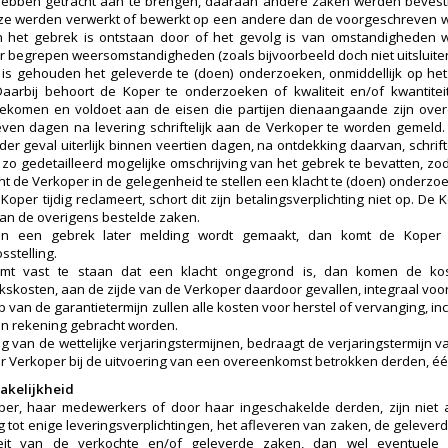
ebben getracht aan te brengen, daaraan andere zaken werden bevesti
ze werden verwerkt of bewerkt op een andere dan de voorgeschreven w
n het gebrek is ontstaan door of het gevolg is van omstandigheden 
 begrepen weersomstandigheden (zoals bijvoorbeeld doch niet uitsluiten
is gehouden het geleverde te (doen) onderzoeken, onmiddellijk op h
Daarbij behoort de Koper te onderzoeken of kwaliteit en/of kwantit
ekomen en voldoet aan de eisen die partijen dienaangaande zijn ove
ven dagen na levering schriftelijk aan de Verkoper te worden gemeld. 
eder geval uiterlijk binnen veertien dagen, na ontdekking daarvan, schri
 zo gedetailleerd mogelijke omschrijving van het gebrek te bevatten, zo
nt de Verkoper in de gelegenheid te stellen een klacht te (doen) onderzo
Koper tijdig reclameert, schort dit zijn betalingsverplichting niet op. D
van de overigens bestelde zaken.
an een gebrek later melding wordt gemaakt, dan komt de Koper 
sstelling.
omt vast te staan dat een klacht ongegrond is, dan komen de ko
skosten, aan de zijde van de Verkoper daardoor gevallen, integraal voo
 van de garantietermijn zullen alle kosten voor herstel of vervanging, inc
in rekening gebracht worden.
ing van de wettelijke verjaringstermijnen, bedraagt de verjaringstermijn
r Verkoper bij de uitvoering van een overeenkomst betrokken derden, één
akelijkheid
er, haar medewerkers of door haar ingeschakelde derden, zijn niet 
g tot enige leveringsverplichtingen, het afleveren van zaken, de geleve
teit van de verkochte en/of geleverde zaken, dan wel eventuel