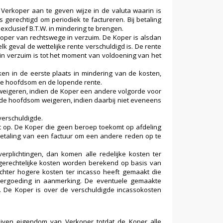
Verkoper aan te geven wijze in de valuta waarin is
 gerechtigd om periodiek te factureren. Bij betaling
xclusief B.T.W. in mindering te brengen.
e Koper van rechtswege in verzuim. De Koper is alsdan
lk geval de wettelijke rente verschuldigd is. De rente
n verzuim is tot het moment van voldoening van het
en in de eerste plaats in mindering van de kosten,
 de hoofdsom en de lopende rente.
weigeren, indien de Koper een andere volgorde voor
 de hoofdsom weigeren, indien daarbij niet eveneens
verschuldigde.
t op. De Koper die geen beroep toekomt op afdeling
betaling van een factuur om een andere reden op te
verplichtingen, dan komen alle redelijke kosten ter
ngerechtelijke kosten worden berekend op basis van
echter hogere kosten ter incasso heeft gemaakt die
 vergoeding in aanmerking. De eventuele gemaakte
. De Koper is over de verschuldigde incassokosten
ijven eigendom van Verkoper totdat de Koper alle