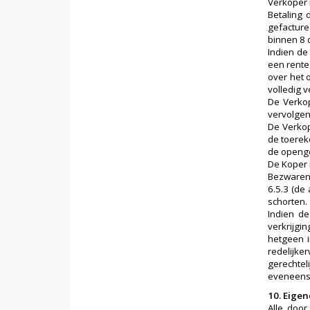
Verkoper i
Betaling 
gefacture
binnen 8 
Indien de
een rente 
over het 
volledig 
De Verkop
vervolgen
De Verkop
de toerek
de openge
De Koper 
Bezwaren 
6.5.3 (de
schorten.
Indien de
verkrijgi
hetgeen i
redelijk
gerechtel
eveneens 
10. Eig
Alle doo