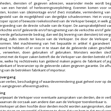
heden, diensten of gegeven adviezen, waaronder mede wordt begr
van een herstel- of herleveringsverplichting. Evenmin komen voor ve
osten, kosten van (de)montage en/of (her) installatie, vermindering van 
 gesteld van de mogelijkheid van dergelijke schadevormen. Het in voo
Koper opzet of bewuste roekeloosheid van de Verkoper bewijst, in welk g
vergoeding van de directe schade van de Koper. De aansprakelijkheid van 
erkochte en/of geleverde en/of terugneming van de verkochte en/of gelev
everde gefactureerde bedrag, dan wel (bij levering van diensten) tot ve
edrag, zulks steeds ter keuze van de Verkoper. De door de Verkope
tsnormen. Met inachtneming van het bepaalde in artikel 4 garandeer
erd te hebben of er voor in te staan dat de geleverde zaken geschikt
, verwerken, doen gebruiken of gebruiken. Monsters worden slecht
mst met de Koper zaken betreft die de Verkoper van derden betrekt of 
ie, welke hij rechtstreeks kan geldend maken jegens de fabrikant of j
fabrikant of leverancier op de geleverde zaken gegeven garantie. De afh
ng van de betrokken fabrikant of importeur.
o-overgang
o van verlies, beschadiging of waardevermindering gaat geheel over op de K
n aangegeven afleveringsadres.
ring
vrijwaart de Verkoper voor eventuele aanspraken van derden, die in ve
 waarvan de oorzaak aan andere dan aan de Verkoper toerekenbaar is.
 Verkoper uit dien hoofde door derden mocht worden aangesproken, dan
 bij te staan en onverwijld al hetgeen te doen dat van hem in dat geval v