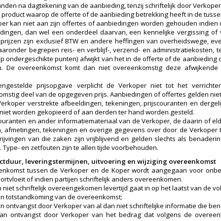
den na dagtekening van de aanbieding, tenzij schriftelijk door Verkope
t product waarop de offerte of de aanbieding betrekking heeft in de tussen
er kan niet aan zijn offertes of aanbiedingen worden gehouden indien de
dingen, dan wel een onderdeel daarvan, een kennelijke vergissing of v
prijzen zijn exclusief BTW en andere heffingen van overheidswege, e
aaronder begrepen reis- en verblijf-, verzend- en administratiekosten, 
op ondergeschikte punten) afwijkt van het in de offerte of de aanbiedi
. De overeenkomst komt dan niet overeenkomstig deze afwijkende a
ngestelde prijsopgave verplicht de Verkoper niet tot het verrich
mstig deel van de opgegeven prijs. Aanbiedingen of offertes gelden nie
erkoper verstrekte afbeeldingen, tekeningen, prijscouranten en dergel
niet worden gekopieerd of aan derden ter hand worden gesteld.
scouranten en ander informatiemateriaal van de Verkoper, de daarin of el
, afmetingen, tekeningen en overige gegevens over door de Verkoper 
ijvingen van die zaken zijn vrijblijvend en gelden slechts als benadering
 Type- en zetfouten zijn te allen tijde voorbehouden.
actduur, leveringstermijnen, uitvoering en wijziging overeenkomst
nkomst tussen de Verkoper en de Koper wordt aangegaan voor onbepaa
rtvloeit of indien partijen schriftelijk anders overeenkomen.
 niet schriftelijk overeengekomen levertijd gaat in op het laatst van de vo
n totstandkoming van de overeenkomst;
 ontvangst door Verkoper van al dan niet schriftelijke informatie die ben
an ontvangst door Verkoper van het bedrag dat volgens de overeen