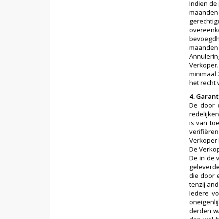
Indien de
maanden n
gerechtig
overeenko
bevoegdhe
maanden n
Annulerin
Verkoper.
minimaal 
het recht
4. Garant
De door 
redelijke
is van to
verifiëre
Verkoper 
De Verkop
De in de 
geleverde
die door 
tenzij an
Iedere vo
oneigenli
derden wa