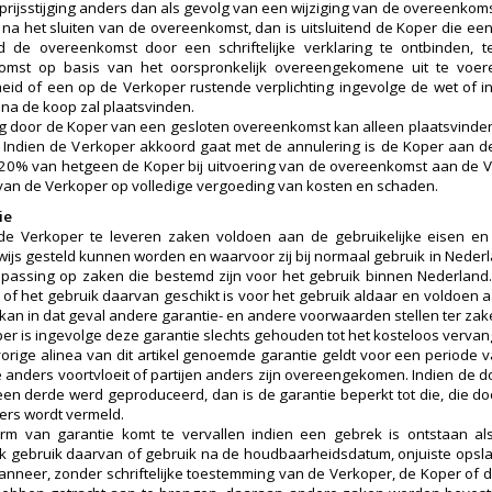
 prijsstijging anders dan als gevolg van een wijziging van de overeenko
a het sluiten van de overeenkomst, dan is uitsluitend de Koper die een
d de overeenkomst door een schriftelijke verklaring te ontbinden, 
mst op basis van het oorspronkelijk overeengekomene uit te voeren,
id of een op de Verkoper rustende verplichting ingevolge de wet of in
a de koop zal plaatsvinden.
g door de Koper van een gesloten overeenkomst kan alleen plaatsvinden
 Indien de Verkoper akkoord gaat met de annulering is de Koper aan 
20% van hetgeen de Koper bij uitvoering van de overeenkomst aan de
 van de Verkoper op volledige vergoeding van kosten en schaden.
ie
de Verkoper te leveren zaken voldoen aan de gebruikelijke eisen e
rwijs gesteld kunnen worden en waarvoor zij bij normaal gebruik in Nederl
epassing op zaken die bestemd zijn voor het gebruik binnen Nederland. 
n of het gebruik daarvan geschikt is voor het gebruik aldaar en voldoe
kan in dat geval andere garantie- en andere voorwaarden stellen ter zak
er is ingevolge deze garantie slechts gehouden tot het kosteloos verva
vorige alinea van dit artikel genoemde garantie geldt voor een periode v
 anders voortvloeit of partijen anders zijn overeengekomen. Indien de d
een derde werd geproduceerd, dan is de garantie beperkt tot die, die do
ders wordt vermeld.
rm van garantie komt te vervallen indien een gebrek is ontstaan als
jk gebruik daarvan of gebruik na de houdbaarheidsdatum, onjuiste opsl
nneer, zonder schriftelijke toestemming van de Verkoper, de Koper of