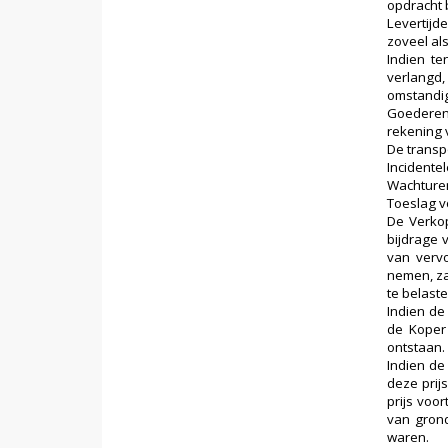
opdracht b
Levertijd
zoveel als
Indien te
verlangd,
omstandig
Goederen 
rekening 
De transp
Incidente
Wachturen
Toeslag vo
De Verkop
bijdrage 
van vervo
nemen, za
te belaste
Indien de
de Koper 
ontstaan.
Indien de
deze prij
prijs voo
van grond
waren.