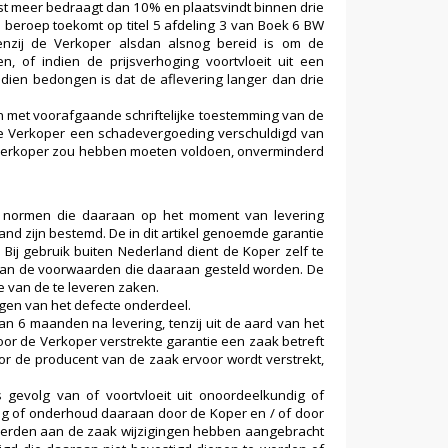
mst meer bedraagt dan 10% en plaatsvindt binnen drie
 beroep toekomt op titel 5 afdeling 3 van Boek 6 BW
tenzij de Verkoper alsdan alsnog bereid is om de
 of indien de prijsverhoging voortvloeit uit een
dien bedongen is dat de aflevering langer dan drie
 met voorafgaande schriftelijke toestemming van de
de Verkoper een schadevergoeding verschuldigd van
 Verkoper zou hebben moeten voldoen, onverminderd
n normen die daaraan op het moment van levering
and zijn bestemd. De in dit artikel genoemde garantie
Bij gebruik buiten Nederland dient de Koper zelf te
n aan de voorwaarden die daaraan gesteld worden. De
e van de te leveren zaken.
ngen van het defecte onderdeel.
an 6 maanden na levering, tenzij uit de aard van het
oor de Verkoper verstrekte garantie een zaak betreft
or de producent van de zaak ervoor wordt verstrekt,
 gevolg van of voortvloeit uit onoordeelkundig of
ag of onderhoud daaraan door de Koper en / of door
 derden aan de zaak wijzigingen hebben aangebracht