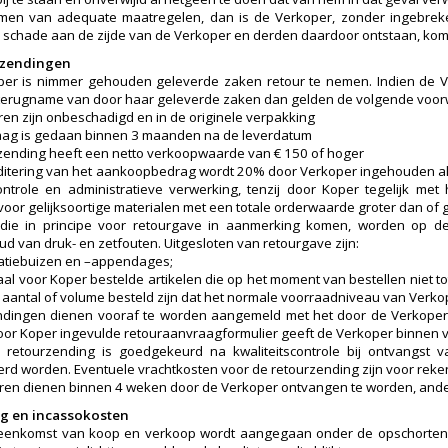
men van adequate maatregelen, dan is de Verkoper, zonder ingebrekest
 schade aan de zijde van de Verkoper en derden daardoor ontstaan, kome
rzendingen
er is nimmer gehouden geleverde zaken retour te nemen. Indien de V
terugname van door haar geleverde zaken dan gelden de volgende voo
en zijn onbeschadigd en in de originele verpakking
aag is gedaan binnen 3 maanden na de leverdatum
zending heeft een netto verkoopwaarde van € 150 of hoger
ditering van het aankoopbedrag wordt 20% door Verkoper ingehouden als
ntrole en administratieve verwerking, tenzij door Koper tegelijk me
 voor gelijksoortige materialen met een totale orderwaarde groter dan of g
n die in principe voor retourgave in aanmerking komen, worden op d
d van druk- en zetfouten. Uitgesloten van retourgave zijn:
ilatiebuizen en –appendages;
iaal voor Koper bestelde artikelen die op het moment van bestellen niet 
n aantal of volume besteld zijn dat het normale voorraadniveau van Verko
dingen dienen vooraf te worden aangemeld met het door de Verkoper 
oor Koper ingevulde retouraanvraagformulier geeft de Verkoper binnen vi
e retourzending is goedgekeurd na kwaliteitscontrole bij ontvangs
erd worden. Eventuele vrachtkosten voor de retourzending zijn voor reke
en dienen binnen 4 weken door de Verkoper ontvangen te worden, ander
ing en incassokosten
reenkomst van koop en verkoop wordt aangegaan onder de opschorten