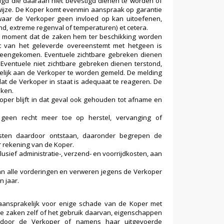
gd die daaraan niet bevestigd dienen te worden of
ijze. De Koper komt evenmin aanspraak op garantie
waar de Verkoper geen invloed op kan uitoefenen,
d, extreme regenval of temperaturen) et cetera.
et moment dat de zaken hem ter beschikking worden
eit van het geleverde overeenstemt met hetgeen is
reengekomen. Eventuele zichtbare gebreken dienen
Eventuele niet zichtbare gebreken dienen terstond,
ftelijk aan de Verkoper te worden gemeld. De melding
dat de Verkoper in staat is adequaat te reageren. De
eken.
e Koper blijft in dat geval ook gehouden tot afname en
geen recht meer toe op herstel, vervanging of
sten daardoor ontstaan, daaronder begrepen de
r rekening van de Koper.
lusief administratie-, verzend- en voorrijdkosten, aan
 van alle vorderingen en verweren jegens de Verkoper
 jaar.
aansprakelijk voor enige schade van de Koper met
rde zaken zelf of het gebruik daarvan, eigenschappen
e door de Verkoper of namens haar uitgevoerde