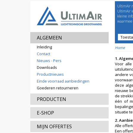
UltimAir 
Welco
UltimAir 
kleine in
waarmee j
ALGEMEEN
Toest
Prijsl
Inleiding
Home
Contact
1.
Algem
Nieuws - Pers
Voor all
Downloads
uitsluite
Productnieuws
andere vo
voorwaard
Einde voorraad aanbiedingen
deze alge
Goederen retourneren
nieuwe be
de strekk
PRODUCTEN
één of m
bepalinge
situatie 
E-SHOP
2. Aanbie
Alle offer
MIJN OFFERTES
Een offert