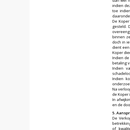
dan wel h
indien de
toe indie
daaronder
De Koper 
gesteld. 
overeeng
binnen ze
doch in i
dient een
Koper die
Indien de 
betaling 
Indien v
schadeloo
Indien k
onderzoek
Na verloop
de Koper 
In afwijk
en de doo
5. Aanspr
De Verkop
betrekkin
of kwali