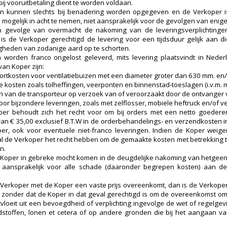
ij vooruitbetaling dient te worden voldaan.
en kunnen slechts bij benadering worden opgegeven en de Verkoper is,
 mogelijk in acht te nemen, niet aansprakelijk voor de gevolgen van enige
n gevolge van overmacht de nakoming van de leveringsverplichtingen
 is de Verkoper gerechtigd de levering voor een tijdsduur gelijk aan 
heden van zodanige aard op te schorten.
worden franco ongelost geleverd, mits levering plaatsvindt in Nede
van Koper zijn:
ortkosten voor ventilatiebuizen met een diameter groter dan 630 mm. en/
le kosten zoals tolheffingen, veerponten en binnenstad-toeslagen (i.v.m. 
 van de transporteur op verzoek van of veroorzaakt door de ontvanger
or bijzondere leveringen, zoals met zelflosser, mobiele heftruck en/of ver
er behoudt zich het recht voor om bij orders met een netto goederen
van € 35,00 exclusief B.T.W in de orderbehandelings- en verzendkosten i
er, ook voor eventuele niet-franco leveringen. Indien de Koper weig
l de Verkoper het recht hebben om de gemaakte kosten met betrekking t
n.
 Koper in gebreke mocht komen in de deugdelijke nakoming van hetgeen 
aansprakelijk voor alle schade (daaronder begrepen kosten) aan de 
 Verkoper met de Koper een vaste prijs overeenkomt, dan is de Verkoper n
s zonder dat de Koper in dat geval gerechtigd is om de overeenkomst om
rtvloeit uit een bevoegdheid of verplichting ingevolge de wet of regelgevi
stoffen, lonen et cetera of op andere gronden die bij het aangaan va