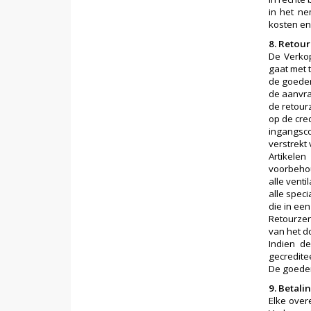
in het ne
kosten en
8. Retou
De Verkop
gaat met 
de goeder
de aanvr
de retour
op de cre
ingangsco
verstrekt
Artikele
voorbehou
alle vent
alle spec
die in ee
Retourzen
van het d
Indien d
gecredite
De goeder
9. Betal
Elke ove