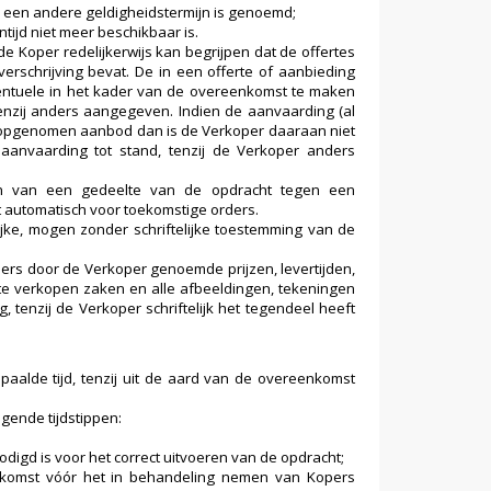
r een andere geldigheidstermijn is genoemd;
tijd niet meer beschikbaar is.
 Koper redelijkerwijs kan begrijpen dat de offertes
erschrijving bevat. De in een offerte of aanbieding
ventuele in het kader van de overeenkomst te maken
tenzij anders aangegeven. Indien de aanvaarding (al
ng opgenomen aanbod dan is de Verkoper daaraan niet
anvaarding tot stand, tenzij de Verkoper anders
ten van een gedeelte van de opdracht tegen een
t automatisch voor toekomstige orders.
ijke, mogen zonder schriftelijke toestemming van de
ders door de Verkoper genoemde prijzen, levertijden,
te verkopen zaken en alle afbeeldingen, tekeningen
, tenzij de Verkoper schriftelijk het tegendeel heeft
lde tijd, tenzij uit de aard van de overeenkomst
lgende tijdstippen:
odigd is voor het correct uitvoeren van de opdracht;
komst vóór het in behandeling nemen van Kopers