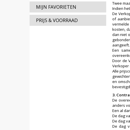
Twee maan
MIJN FAVORIETEN
Indien he
De Verkop
of aanbie
PRIJS & VOORRAAD
vermelde 
kosten, d
dan niet 
gebonden
aangeeft.
Een same
overeenko
Door de V
Verkoper 
Alle prij
gewichten
en omschr
bevestigd.
3. Contr
De overee
anders voo
Een al dan
De dag va
De dag van
De dag v