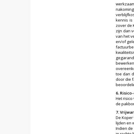
werkzaam
nakoming 
verblijfk
kennis is
zover de 
zijn dan 
van het v
en/of gel
factuurb
kwalitei
gegarande
bewerken
overeenko
toe dan d
door die 
beoordeli
6. Risic
Het risic
de pakbo
7. Vrijwa
De Koper 
lijden en
Indien de
in rechte