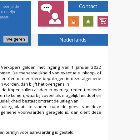
Contact
nneer je de
kies zijn
araat
Weigeren
Nederlands
e Verkoper) gelden met ingang van 1 januari 2022
komen. De toepasselijkheid van eventuele inkoop- of
dien één of meerdere bepalingen in deze algemene
n worden, dan blijft het overigens in
de Koper zullen alsdan in overleg treden teneinde
n te komen, waarbij zoveel als mogelijk het doel en
idelijkheid bestaat omtrent de uitleg van
itleg plaats te vinden ‘naar de geest’ van deze
e algemene voorwaarden geregeld is, dan dient deze
 een termijn voor aanvaarding is gesteld.