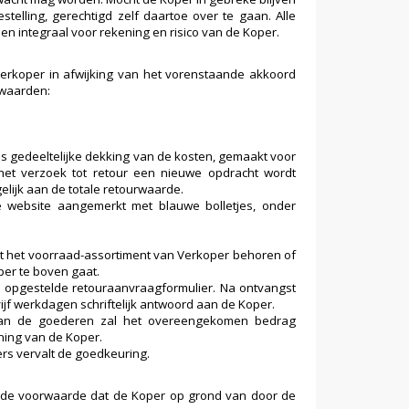
elling, gerechtigd zelf daartoe over te gaan. Alle
n integraal voor rekening en risico van de Koper.
erkoper in afwijking van het vorenstaande akkoord
rwaarden:
 gedeeltelijke dekking van de kosten, gemaakt voor
t het verzoek tot retour een nieuwe opdracht wordt
elijk aan de totale retourwaarde.
e website aangemerkt met blauwe bolletjes, onder
tot het voorraad-assortiment van Verkoper behoren of
per te boven gaat.
opgestelde retouraanvraagformulier. Na ontvangst
jf werkdagen schriftelijk antwoord aan de Koper.
t van de goederen zal het overeengekomen bedrag
ning van de Koper.
s vervalt de goedkeuring.
de voorwaarde dat de Koper op grond van door de