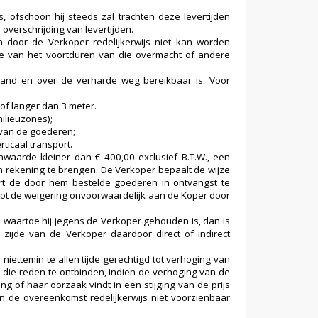
 ofschoon hij steeds zal trachten deze levertijden
 overschrijding van levertijden.
 door de Verkoper redelijkerwijs niet kan worden
die van het voortduren van die overmacht of andere
rland en over de verharde weg bereikbaar is. Voor
of langer dan 3 meter.
milieuzones);
 van de goederen;
ticaal transport.
waarde kleiner dan € 400,00 exclusief B.T.W., een
n rekening te brengen. De Verkoper bepaalt de wijze
ert de door hem bestelde goederen in ontvangst te
ot de weigering onvoorwaardelijk aan de Koper door
waartoe hij jegens de Verkoper gehouden is, dan is
zijde van de Verkoper daardoor direct of indirect
iettemin te allen tijde gerechtigd tot verhoging van
 die reden te ontbinden, indien de verhoging van de
ng of haar oorzaak vindt in een stijging van de prijs
n de overeenkomst redelijkerwijs niet voorzienbaar