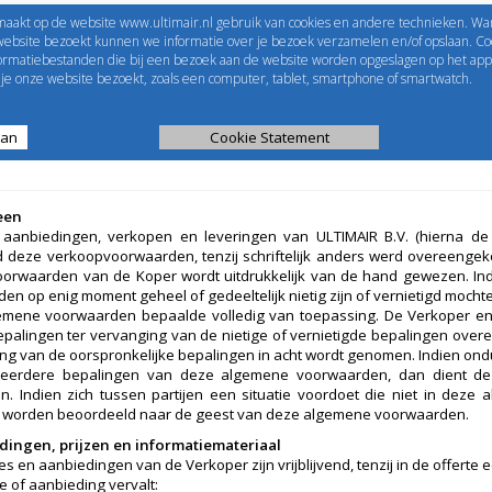
maakt op de website www.ultimair.nl gebruik van cookies en andere technieken. Wa
me to
UltimAir
EShop-nummer
website bezoekt kunnen we informatie over je bezoek verzamelen en/of opslaan. Coo
formatiebestanden die bij een bezoek aan de website worden opgeslagen op het app
Wachtwoord
e onze website bezoekt, zoals een computer, tablet, smartphone of smartwatch.
aan
ijst
Kanaalberekening
Cookie Statement
Selectie tools
een
e aanbiedingen, verkopen en leveringen van ULTIMAIR B.V. (hierna d
nd deze verkoopvoorwaarden, tenzij schriftelijk anders werd overeenge
orwaarden van de Koper wordt uitdrukkelijk van de hand gewezen. In
en op enig moment geheel of gedeeltelijk nietig zijn of vernietigd mochte
mene voorwaarden bepaalde volledig van toepassing. De Verkoper en 
palingen ter vervanging van de nietige of vernietigde bepalingen overee
ing van de oorspronkelijke bepalingen in acht wordt genomen. Indien ondu
eerdere bepalingen van deze algemene voorwaarden, dan dient de u
n. Indien zich tussen partijen een situatie voordoet die niet in dez
te worden beoordeeld naar de geest van deze algemene voorwaarden.
dingen, prijzen en informatiemateriaal
tes en aanbiedingen van de Verkoper zijn vrijblijvend, tenzij in de offerte
e of aanbieding vervalt: