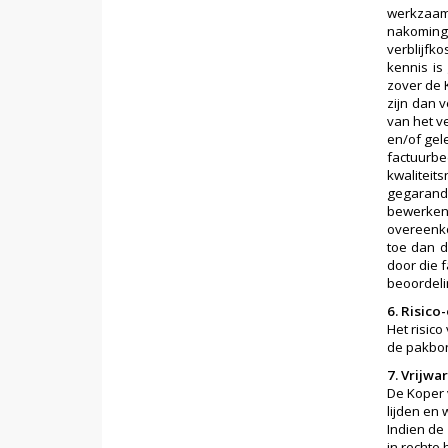
werkzaam
nakoming 
verblijfk
kennis is
zover de 
zijn dan 
van het v
en/of gel
factuurb
kwalitei
gegarande
bewerken
overeenko
toe dan d
door die 
beoordeli
6. Risic
Het risic
de pakbo
7. Vrijwa
De Koper 
lijden en
Indien de
in rechte