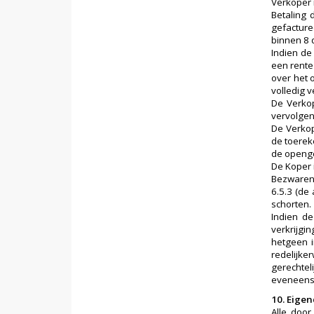
Verkoper i
Betaling 
gefacture
binnen 8 
Indien de
een rente 
over het 
volledig 
De Verkop
vervolgen
De Verkop
de toerek
de openge
De Koper 
Bezwaren 
6.5.3 (de
schorten.
Indien de
verkrijgi
hetgeen i
redelijk
gerechtel
eveneens 
10. Eig
Alle doo