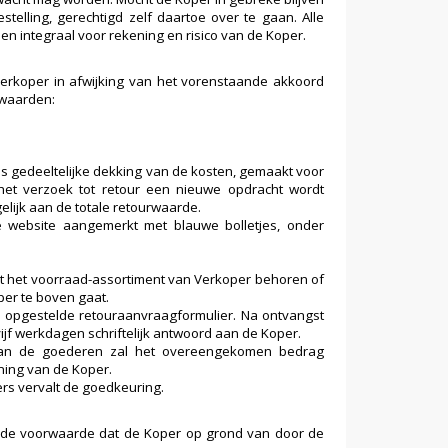
elling, gerechtigd zelf daartoe over te gaan. Alle
n integraal voor rekening en risico van de Koper.
erkoper in afwijking van het vorenstaande akkoord
rwaarden:
 gedeeltelijke dekking van de kosten, gemaakt voor
t het verzoek tot retour een nieuwe opdracht wordt
elijk aan de totale retourwaarde.
e website aangemerkt met blauwe bolletjes, onder
tot het voorraad-assortiment van Verkoper behoren of
per te boven gaat.
opgestelde retouraanvraagformulier. Na ontvangst
jf werkdagen schriftelijk antwoord aan de Koper.
t van de goederen zal het overeengekomen bedrag
ning van de Koper.
s vervalt de goedkeuring.
de voorwaarde dat de Koper op grond van door de