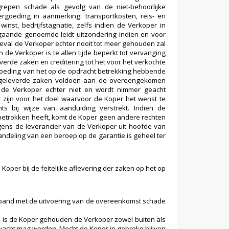
epen schade als gevolg van de niet-behoorlijke
rgoeding in aanmerking: transportkosten, reis- en
winst, bedrijfstagnatie, zelfs indien de Verkoper in
rgaande genoemde leidt uitzondering indien en voor
eval de Verkoper echter nooit tot meer gehouden zal
de Verkoper is te allen tijde beperkt tot vervanging
erde zaken en creditering tot het voor het verkochte
rgoeding van het op de opdracht betrekking hebbende
r geleverde zaken voldoen aan de overeengekomen
t de Verkoper echter niet en wordt nimmer geacht
 zijn voor het doel waarvoor de Koper het wenst te
s bij wijze van aanduiding verstrekt. Indien de
betrokken heeft, komt de Koper geen andere rechten
egens de leverancier van de Verkoper uit hoofde van
andeling van een beroep op de garantie is geheel ter
oper bij de feitelijke aflevering der zaken op het op
rband met de uitvoering van de overeenkomst schade
 is de Koper gehouden de Verkoper zowel buiten als
erwacht mag worden. Mocht de Koper in gebreke blijven