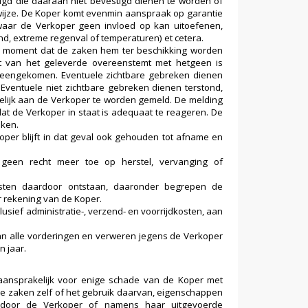
gd die daaraan niet bevestigd dienen te worden of
ijze. De Koper komt evenmin aanspraak op garantie
waar de Verkoper geen invloed op kan uitoefenen,
d, extreme regenval of temperaturen) et cetera.
et moment dat de zaken hem ter beschikking worden
eit van het geleverde overeenstemt met hetgeen is
reengekomen. Eventuele zichtbare gebreken dienen
Eventuele niet zichtbare gebreken dienen terstond,
ftelijk aan de Verkoper te worden gemeld. De melding
dat de Verkoper in staat is adequaat te reageren. De
eken.
e Koper blijft in dat geval ook gehouden tot afname en
geen recht meer toe op herstel, vervanging of
sten daardoor ontstaan, daaronder begrepen de
r rekening van de Koper.
lusief administratie-, verzend- en voorrijdkosten, aan
 van alle vorderingen en verweren jegens de Verkoper
 jaar.
aansprakelijk voor enige schade van de Koper met
rde zaken zelf of het gebruik daarvan, eigenschappen
e door de Verkoper of namens haar uitgevoerde