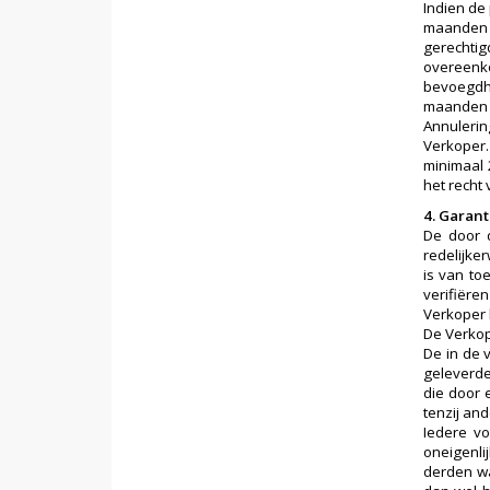
Indien de
maanden n
gerechtig
overeenko
bevoegdhe
maanden n
Annulerin
Verkoper.
minimaal 
het recht
4. Garant
De door 
redelijke
is van to
verifiëre
Verkoper 
De Verkop
De in de 
geleverde
die door 
tenzij an
Iedere vo
oneigenli
derden wa