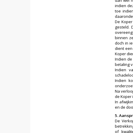
dan wel h
indien de
toe indie
daaronder
De Koper 
gesteld. 
overeeng
binnen ze
doch in i
dient een
Koper die
Indien de 
betaling 
Indien v
schadeloo
Indien k
onderzoek
Na verloop
de Koper 
In afwijk
en de doo
5. Aanspr
De Verkop
betrekkin
of kwali