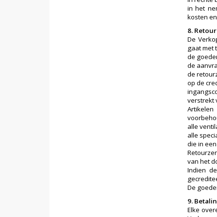
in het ne
kosten en
8. Retou
De Verkop
gaat met 
de goeder
de aanvr
de retour
op de cre
ingangsco
verstrekt
Artikele
voorbehou
alle vent
alle spec
die in ee
Retourzen
van het d
Indien d
gecredite
De goeder
9. Betal
Elke ove