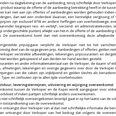
den na dagtekening van de aanbieding, tenzij schriftelijk door Verkope
t product waarop de offerte of de aanbieding betrekking heeft in de tussen
er kan niet aan zijn offertes of aanbiedingen worden gehouden indien de
dingen, dan wel een onderdeel daarvan, een kennelijke vergissing of v
prijzen zijn exclusief BTW en andere heffingen van overheidswege, e
aaronder begrepen reis- en verblijf-, verzend- en administratiekosten, 
op ondergeschikte punten) afwijkt van het in de offerte of de aanbiedi
. De overeenkomst komt dan niet overeenkomstig deze afwijkende a
ngestelde prijsopgave verplicht de Verkoper niet tot het verrich
mstig deel van de opgegeven prijs. Aanbiedingen of offertes gelden nie
erkoper verstrekte afbeeldingen, tekeningen, prijscouranten en dergel
niet worden gekopieerd of aan derden ter hand worden gesteld.
scouranten en ander informatiemateriaal van de Verkoper, de daarin of el
, afmetingen, tekeningen en overige gegevens over door de Verkoper 
ijvingen van die zaken zijn vrijblijvend en gelden slechts als benadering
 Type- en zetfouten zijn te allen tijde voorbehouden.
actduur, leveringstermijnen, uitvoering en wijziging overeenkomst
nkomst tussen de Verkoper en de Koper wordt aangegaan voor onbepaa
rtvloeit of indien partijen schriftelijk anders overeenkomen.
 niet schriftelijk overeengekomen levertijd gaat in op het laatst van de vo
n totstandkoming van de overeenkomst;
 ontvangst door Verkoper van al dan niet schriftelijke informatie die ben
an ontvangst door Verkoper van het bedrag dat volgens de overeen