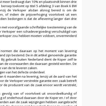
mst meer bedraagt dan 10% en plaatsvindt binnen drie
 beroep toekomt op titel 5 afdeling 3 van Boek 6 BW
tenzij de Verkoper alsdan alsnog bereid is om de
 of indien de prijsverhoging voortvloeit uit een
dien bedongen is dat de aflevering langer dan drie
 met voorafgaande schriftelijke toestemming van de
de Verkoper een schadevergoeding verschuldigd van
 Verkoper zou hebben moeten voldoen, onverminderd
n normen die daaraan op het moment van levering
and zijn bestemd. De in dit artikel genoemde garantie
Bij gebruik buiten Nederland dient de Koper zelf te
n aan de voorwaarden die daaraan gesteld worden. De
e van de te leveren zaken.
ngen van het defecte onderdeel.
an 6 maanden na levering, tenzij uit de aard van het
oor de Verkoper verstrekte garantie een zaak betreft
or de producent van de zaak ervoor wordt verstrekt,
 gevolg van of voortvloeit uit onoordeelkundig of
ag of onderhoud daaraan door de Koper en / of door
 derden aan de zaak wijzigingen hebben aangebracht