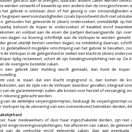
ebben getracht aan te brengen, daaraan andere zaken werden bevesti
ze werden verwerkt of bewerkt op een andere dan de voorgeschreven w
n het gebrek is ontstaan door of het gevolg is van omstandigheden 
 begrepen weersomstandigheden (zoals bijvoorbeeld doch niet uitsluiten
is gehouden het geleverde te (doen) onderzoeken, onmiddellijk op h
Daarbij behoort de Koper te onderzoeken of kwaliteit en/of kwantit
ekomen en voldoet aan de eisen die partijen dienaangaande zijn ove
ven dagen na levering schriftelijk aan de Verkoper te worden gemeld. 
eder geval uiterlijk binnen veertien dagen, na ontdekking daarvan, schri
 zo gedetailleerd mogelijke omschrijving van het gebrek te bevatten, zo
nt de Verkoper in de gelegenheid te stellen een klacht te (doen) onderzo
Koper tijdig reclameert, schort dit zijn betalingsverplichting niet op. D
van de overigens bestelde zaken.
an een gebrek later melding wordt gemaakt, dan komt de Koper 
sstelling.
omt vast te staan dat een klacht ongegrond is, dan komen de ko
skosten, aan de zijde van de Verkoper daardoor gevallen, integraal voo
 van de garantietermijn zullen alle kosten voor herstel of vervanging, inc
in rekening gebracht worden.
ing van de wettelijke verjaringstermijnen, bedraagt de verjaringstermijn
r Verkoper bij de uitvoering van een overeenkomst betrokken derden, één
akelijkheid
er, haar medewerkers of door haar ingeschakelde derden, zijn niet 
g tot enige leveringsverplichtingen, het afleveren van zaken, de geleve
teit van de verkochte en/of geleverde zaken, dan wel eventuel