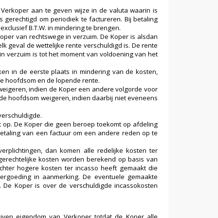
Verkoper aan te geven wijze in de valuta waarin is
 gerechtigd om periodiek te factureren. Bij betaling
xclusief B.T.W. in mindering te brengen.
e Koper van rechtswege in verzuim. De Koper is alsdan
lk geval de wettelijke rente verschuldigd is. De rente
n verzuim is tot het moment van voldoening van het
en in de eerste plaats in mindering van de kosten,
 de hoofdsom en de lopende rente.
weigeren, indien de Koper een andere volgorde voor
 de hoofdsom weigeren, indien daarbij niet eveneens
verschuldigde.
t op. De Koper die geen beroep toekomt op afdeling
betaling van een factuur om een andere reden op te
verplichtingen, dan komen alle redelijke kosten ter
ngerechtelijke kosten worden berekend op basis van
echter hogere kosten ter incasso heeft gemaakt die
 vergoeding in aanmerking. De eventuele gemaakte
. De Koper is over de verschuldigde incassokosten
ijven eigendom van Verkoper totdat de Koper alle