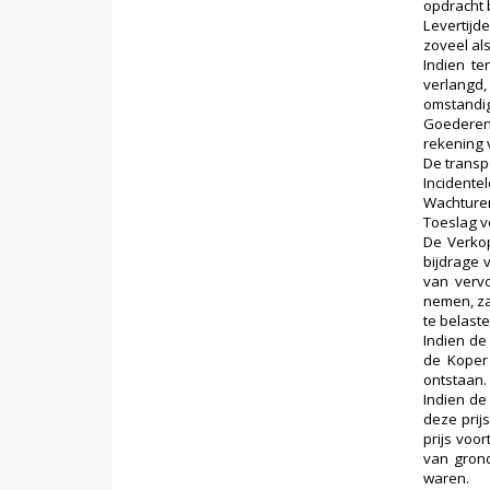
opdracht b
Levertijd
zoveel als
Indien te
verlangd,
omstandig
Goederen 
rekening 
De transp
Incidente
Wachturen
Toeslag vo
De Verkop
bijdrage 
van vervo
nemen, za
te belaste
Indien de
de Koper 
ontstaan.
Indien de
deze prij
prijs voo
van grond
waren.