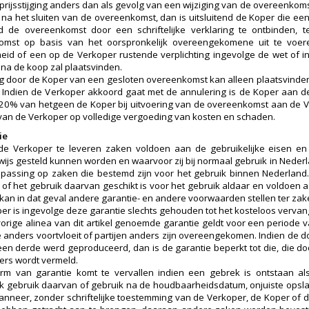
 prijsstijging anders dan als gevolg van een wijziging van de overeenko
a het sluiten van de overeenkomst, dan is uitsluitend de Koper die een
d de overeenkomst door een schriftelijke verklaring te ontbinden, 
mst op basis van het oorspronkelijk overeengekomene uit te voeren,
id of een op de Verkoper rustende verplichting ingevolge de wet of in
a de koop zal plaatsvinden.
g door de Koper van een gesloten overeenkomst kan alleen plaatsvinden
 Indien de Verkoper akkoord gaat met de annulering is de Koper aan 
20% van hetgeen de Koper bij uitvoering van de overeenkomst aan de
 van de Verkoper op volledige vergoeding van kosten en schaden.
ie
de Verkoper te leveren zaken voldoen aan de gebruikelijke eisen e
rwijs gesteld kunnen worden en waarvoor zij bij normaal gebruik in Nederl
epassing op zaken die bestemd zijn voor het gebruik binnen Nederland. 
n of het gebruik daarvan geschikt is voor het gebruik aldaar en voldoe
kan in dat geval andere garantie- en andere voorwaarden stellen ter zak
er is ingevolge deze garantie slechts gehouden tot het kosteloos verva
vorige alinea van dit artikel genoemde garantie geldt voor een periode v
 anders voortvloeit of partijen anders zijn overeengekomen. Indien de d
een derde werd geproduceerd, dan is de garantie beperkt tot die, die do
ders wordt vermeld.
rm van garantie komt te vervallen indien een gebrek is ontstaan als
jk gebruik daarvan of gebruik na de houdbaarheidsdatum, onjuiste opsl
nneer, zonder schriftelijke toestemming van de Verkoper, de Koper of