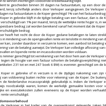
n te winnen inlichtingen voldoende kredietwaardig blijkt.
dient te geschieden binnen 30 dagen na factuurdatum, op een door de 
erd, tenzij schriftelijk anders door Verkoper aangegeven. De Verkoper is
dagen na factuurdatum is de Koper gerechtigd 1% van het factuurbedrag e
 Koper in gebreke blijft in de tijdige betaling van een factuur, dan is d
verschuldigd van 1% per maand, tenzij de wettelijke rente hoger is, in we
opeisbare bedrag zal worden berekend vanaf het moment dat de Koper i
verschuldigde bedrag.
er heeft het recht de door de Koper gedane betalingen te laten strekk
s in mindering van de opengevallen rente en tenslotte in mindering van
er kan, zonder daardoor in verzuim te komen, een aanbod tot betaling 
ening van de betaling aanwijst. De Verkoper kan volledige aflossing van
vallen en lopende rente en incassokosten worden voldaan.
is nimmer gerechtigd tot verrekening van het door hem aan de Verkoper 
tegen de hoogte van een factuur schorten de betalingsverplichting nie
 artikelen 231 tot en met 247 boek 6 BW) is evenmin gerechtigd om de 
 Koper in gebreke of in verzuim is in de (tijdige) nakoming van zijn 
ng van voldoening buiten rechte voor rekening van de Koper. De buite
n de Nederlandse incassopraktijk gebruikelijk is. Indien de Verkoper 
erwijs noodzakelijk waren, komen de werkelijk gemaakte kosten voor
ijke en executiekosten zullen eveneens op de Koper worden verhaald
rente verschuldigd.
endomsvoorbehoud
r de Verkoper in het kader van de overeenkomst geleverde zaken bl