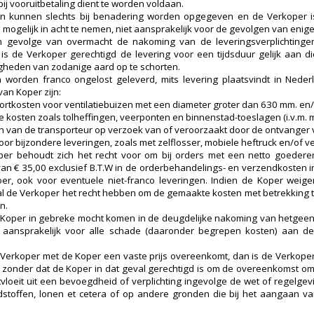
ij vooruitbetaling dient te worden voldaan.
en kunnen slechts bij benadering worden opgegeven en de Verkoper is,
 mogelijk in acht te nemen, niet aansprakelijk voor de gevolgen van enige
n gevolge van overmacht de nakoming van de leveringsverplichtingen
 is de Verkoper gerechtigd de levering voor een tijdsduur gelijk aan 
heden van zodanige aard op te schorten.
worden franco ongelost geleverd, mits levering plaatsvindt in Nede
van Koper zijn:
ortkosten voor ventilatiebuizen met een diameter groter dan 630 mm. en/
le kosten zoals tolheffingen, veerponten en binnenstad-toeslagen (i.v.m. 
 van de transporteur op verzoek van of veroorzaakt door de ontvanger
or bijzondere leveringen, zoals met zelflosser, mobiele heftruck en/of ver
er behoudt zich het recht voor om bij orders met een netto goederen
van € 35,00 exclusief B.T.W in de orderbehandelings- en verzendkosten i
er, ook voor eventuele niet-franco leveringen. Indien de Koper weig
l de Verkoper het recht hebben om de gemaakte kosten met betrekking t
n.
 Koper in gebreke mocht komen in de deugdelijke nakoming van hetgeen 
aansprakelijk voor alle schade (daaronder begrepen kosten) aan de 
 Verkoper met de Koper een vaste prijs overeenkomt, dan is de Verkoper n
s zonder dat de Koper in dat geval gerechtigd is om de overeenkomst om
rtvloeit uit een bevoegdheid of verplichting ingevolge de wet of regelgevi
stoffen, lonen et cetera of op andere gronden die bij het aangaan va