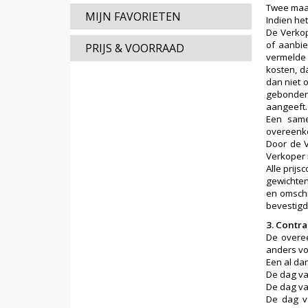
Twee maan
MIJN FAVORIETEN
Indien he
De Verkop
of aanbie
PRIJS & VOORRAAD
vermelde 
kosten, d
dan niet 
gebonden
aangeeft.
Een same
overeenko
Door de V
Verkoper 
Alle prij
gewichten
en omschr
bevestigd.
3. Contr
De overee
anders voo
Een al dan
De dag va
De dag van
De dag v