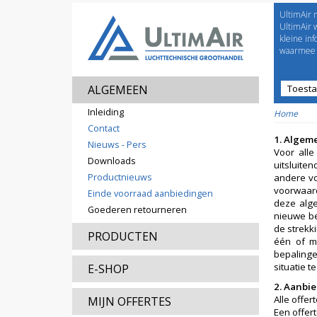
UltimAir 
Welco
UltimAir 
kleine in
waarmee j
ALGEMEEN
Toest
Prijsl
Inleiding
Home
Contact
1.
Algem
Nieuws - Pers
Voor all
Downloads
uitsluite
Productnieuws
andere vo
voorwaard
Einde voorraad aanbiedingen
deze alge
Goederen retourneren
nieuwe be
de strekk
PRODUCTEN
één of m
bepalinge
situatie 
E-SHOP
2. Aanbie
Alle offer
MIJN OFFERTES
Een offert