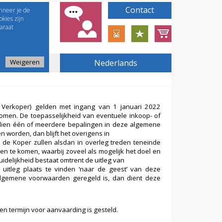
Contact
nneer je de
kies zijn
araat
Weigeren
Nederlands
e Verkoper) gelden met ingang van 1 januari 2022
komen. De toepasselijkheid van eventuele inkoop- of
dien één of meerdere bepalingen in deze algemene
n worden, dan blijft het overigens in
de Koper zullen alsdan in overleg treden teneinde
n te komen, waarbij zoveel als mogelijk het doel en
idelijkheid bestaat omtrent de uitleg van
itleg plaats te vinden ‘naar de geest’ van deze
e algemene voorwaarden geregeld is, dan dient deze
 een termijn voor aanvaarding is gesteld.