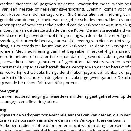
heden, diensten of gegeven adviezen, waaronder mede wordt begr
van een herstel- of herleveringsverplichting. Evenmin komen voor ve
osten, kosten van (de)montage en/of (her) installatie, vermindering van 
 gesteld van de mogelijkheid van dergelijke schadevormen. Het in voo
Koper opzet of bewuste roekeloosheid van de Verkoper bewijst, in welk g
vergoeding van de directe schade van de Koper. De aansprakelijkheid van 
erkochte en/of geleverde en/of terugneming van de verkochte en/of gelev
everde gefactureerde bedrag, dan wel (bij levering van diensten) tot ve
edrag, zulks steeds ter keuze van de Verkoper. De door de Verkope
tsnormen. Met inachtneming van het bepaalde in artikel 4 garandeer
erd te hebben of er voor in te staan dat de geleverde zaken geschikt
, verwerken, doen gebruiken of gebruiken. Monsters worden slecht
mst met de Koper zaken betreft die de Verkoper van derden betrekt of 
ie, welke hij rechtstreeks kan geldend maken jegens de fabrikant of j
fabrikant of leverancier op de geleverde zaken gegeven garantie. De afh
ng van de betrokken fabrikant of importeur.
o-overgang
o van verlies, beschadiging of waardevermindering gaat geheel over op de K
n aangegeven afleveringsadres.
ring
vrijwaart de Verkoper voor eventuele aanspraken van derden, die in ve
 waarvan de oorzaak aan andere dan aan de Verkoper toerekenbaar is.
 Verkoper uit dien hoofde door derden mocht worden aangesproken, dan
 bij te staan en onverwijld al hetgeen te doen dat van hem in dat geval v