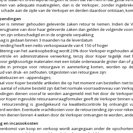
men van adequate maatregelen, dan is de Verkoper, zonder ingebrekest
 schade aan de zijde van de Verkoper en derden daardoor ontstaan, kome
rzendingen
er is nimmer gehouden geleverde zaken retour te nemen. Indien de V
terugname van door haar geleverde zaken dan gelden de volgende voo
en zijn onbeschadigd en in de originele verpakking
aag is gedaan binnen 3 maanden na de leverdatum
zending heeft een netto verkoopwaarde van € 150 of hoger
ditering van het aankoopbedrag wordt 20% door Verkoper ingehouden als
ntrole en administratieve verwerking, tenzij door Koper tegelijk me
 voor gelijksoortige materialen met een totale orderwaarde groter dan of g
n die in principe voor retourgave in aanmerking komen, worden op d
d van druk- en zetfouten. Uitgesloten van retourgave zijn:
ilatiebuizen en –appendages;
iaal voor Koper bestelde artikelen die op het moment van bestellen niet 
n aantal of volume besteld zijn dat het normale voorraadniveau van Verko
dingen dienen vooraf te worden aangemeld met het door de Verkoper 
oor Koper ingevulde retouraanvraagformulier geeft de Verkoper binnen vi
e retourzending is goedgekeurd na kwaliteitscontrole bij ontvangs
erd worden. Eventuele vrachtkosten voor de retourzending zijn voor reke
en dienen binnen 4 weken door de Verkoper ontvangen te worden, ander
ing en incassokosten
reenkomst van koop en verkoop wordt aangegaan onder de opschorten