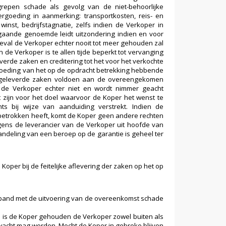
epen schade als gevolg van de niet-behoorlijke
rgoeding in aanmerking: transportkosten, reis- en
winst, bedrijfstagnatie, zelfs indien de Verkoper in
rgaande genoemde leidt uitzondering indien en voor
eval de Verkoper echter nooit tot meer gehouden zal
de Verkoper is te allen tijde beperkt tot vervanging
erde zaken en creditering tot het voor het verkochte
rgoeding van het op de opdracht betrekking hebbende
r geleverde zaken voldoen aan de overeengekomen
t de Verkoper echter niet en wordt nimmer geacht
 zijn voor het doel waarvoor de Koper het wenst te
s bij wijze van aanduiding verstrekt. Indien de
betrokken heeft, komt de Koper geen andere rechten
egens de leverancier van de Verkoper uit hoofde van
andeling van een beroep op de garantie is geheel ter
oper bij de feitelijke aflevering der zaken op het op
rband met de uitvoering van de overeenkomst schade
 is de Koper gehouden de Verkoper zowel buiten als
erwacht mag worden. Mocht de Koper in gebreke blijven