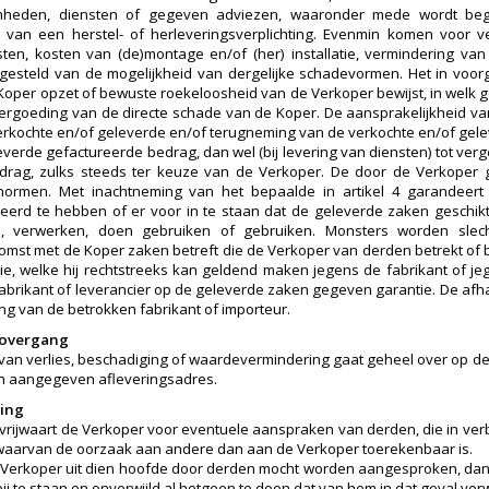
heden, diensten of gegeven adviezen, waaronder mede wordt begr
van een herstel- of herleveringsverplichting. Evenmin komen voor ve
osten, kosten van (de)montage en/of (her) installatie, vermindering van 
 gesteld van de mogelijkheid van dergelijke schadevormen. Het in voo
Koper opzet of bewuste roekeloosheid van de Verkoper bewijst, in welk g
vergoeding van de directe schade van de Koper. De aansprakelijkheid van 
erkochte en/of geleverde en/of terugneming van de verkochte en/of gelev
everde gefactureerde bedrag, dan wel (bij levering van diensten) tot ve
edrag, zulks steeds ter keuze van de Verkoper. De door de Verkope
tsnormen. Met inachtneming van het bepaalde in artikel 4 garandeer
erd te hebben of er voor in te staan dat de geleverde zaken geschikt
, verwerken, doen gebruiken of gebruiken. Monsters worden slecht
mst met de Koper zaken betreft die de Verkoper van derden betrekt of 
ie, welke hij rechtstreeks kan geldend maken jegens de fabrikant of j
fabrikant of leverancier op de geleverde zaken gegeven garantie. De afh
ng van de betrokken fabrikant of importeur.
o-overgang
o van verlies, beschadiging of waardevermindering gaat geheel over op de K
n aangegeven afleveringsadres.
ring
vrijwaart de Verkoper voor eventuele aanspraken van derden, die in ve
 waarvan de oorzaak aan andere dan aan de Verkoper toerekenbaar is.
 Verkoper uit dien hoofde door derden mocht worden aangesproken, dan
 bij te staan en onverwijld al hetgeen te doen dat van hem in dat geval v