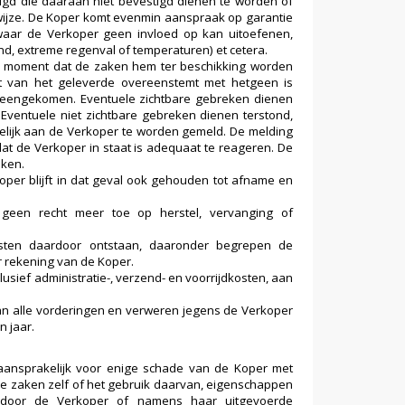
gd die daaraan niet bevestigd dienen te worden of
ijze. De Koper komt evenmin aanspraak op garantie
waar de Verkoper geen invloed op kan uitoefenen,
d, extreme regenval of temperaturen) et cetera.
et moment dat de zaken hem ter beschikking worden
eit van het geleverde overeenstemt met hetgeen is
reengekomen. Eventuele zichtbare gebreken dienen
Eventuele niet zichtbare gebreken dienen terstond,
ftelijk aan de Verkoper te worden gemeld. De melding
dat de Verkoper in staat is adequaat te reageren. De
eken.
e Koper blijft in dat geval ook gehouden tot afname en
geen recht meer toe op herstel, vervanging of
sten daardoor ontstaan, daaronder begrepen de
r rekening van de Koper.
lusief administratie-, verzend- en voorrijdkosten, aan
 van alle vorderingen en verweren jegens de Verkoper
 jaar.
aansprakelijk voor enige schade van de Koper met
rde zaken zelf of het gebruik daarvan, eigenschappen
e door de Verkoper of namens haar uitgevoerde