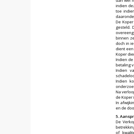
dan wel h
indien de
toe indie
daaronder
De Koper 
gesteld. 
overeeng
binnen ze
doch in i
dient een
Koper die
Indien de 
betaling 
Indien v
schadeloo
Indien k
onderzoek
Na verloop
de Koper 
In afwijk
en de doo
5. Aanspr
De Verkop
betrekkin
of kwali