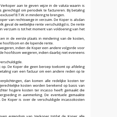
Verkoper aan te geven wijze in de valuta waarin is
 gerechtigd om periodiek te factureren. Bij betaling
xclusief B.T.W. in mindering te brengen.
e Koper van rechtswege in verzuim. De Koper is alsdan
lk geval de wettelijke rente verschuldigd is. De rente
n verzuim is tot het moment van voldoening van het
en in de eerste plaats in mindering van de kosten,
 de hoofdsom en de lopende rente.
weigeren, indien de Koper een andere volgorde voor
 de hoofdsom weigeren, indien daarbij niet eveneens
verschuldigde.
t op. De Koper die geen beroep toekomt op afdeling
betaling van een factuur om een andere reden op te
verplichtingen, dan komen alle redelijke kosten ter
ngerechtelijke kosten worden berekend op basis van
echter hogere kosten ter incasso heeft gemaakt die
 vergoeding in aanmerking. De eventuele gemaakte
. De Koper is over de verschuldigde incassokosten
ijven eigendom van Verkoper totdat de Koper alle