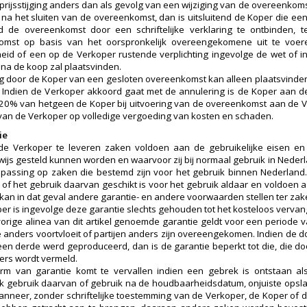
 prijsstijging anders dan als gevolg van een wijziging van de overeenko
a het sluiten van de overeenkomst, dan is uitsluitend de Koper die een
d de overeenkomst door een schriftelijke verklaring te ontbinden, 
mst op basis van het oorspronkelijk overeengekomene uit te voeren,
id of een op de Verkoper rustende verplichting ingevolge de wet of in
a de koop zal plaatsvinden.
g door de Koper van een gesloten overeenkomst kan alleen plaatsvinden
 Indien de Verkoper akkoord gaat met de annulering is de Koper aan 
20% van hetgeen de Koper bij uitvoering van de overeenkomst aan de
 van de Verkoper op volledige vergoeding van kosten en schaden.
ie
de Verkoper te leveren zaken voldoen aan de gebruikelijke eisen e
rwijs gesteld kunnen worden en waarvoor zij bij normaal gebruik in Nederl
epassing op zaken die bestemd zijn voor het gebruik binnen Nederland. 
n of het gebruik daarvan geschikt is voor het gebruik aldaar en voldoe
kan in dat geval andere garantie- en andere voorwaarden stellen ter zak
er is ingevolge deze garantie slechts gehouden tot het kosteloos verva
vorige alinea van dit artikel genoemde garantie geldt voor een periode v
 anders voortvloeit of partijen anders zijn overeengekomen. Indien de d
een derde werd geproduceerd, dan is de garantie beperkt tot die, die do
ders wordt vermeld.
rm van garantie komt te vervallen indien een gebrek is ontstaan als
jk gebruik daarvan of gebruik na de houdbaarheidsdatum, onjuiste opsl
nneer, zonder schriftelijke toestemming van de Verkoper, de Koper of