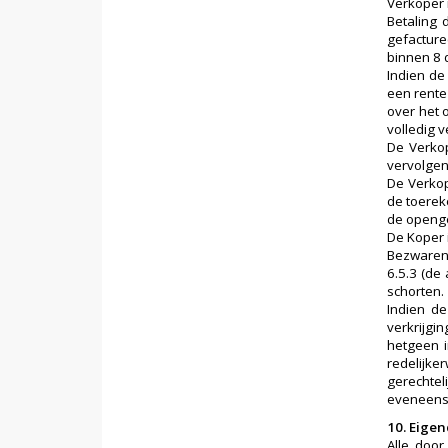
Verkoper i
Betaling 
gefacture
binnen 8 
Indien de
een rente 
over het 
volledig 
De Verkop
vervolgen
De Verkop
de toerek
de openge
De Koper 
Bezwaren 
6.5.3 (de
schorten.
Indien de
verkrijgi
hetgeen i
redelijk
gerechtel
eveneens 
10. Eig
Alle doo