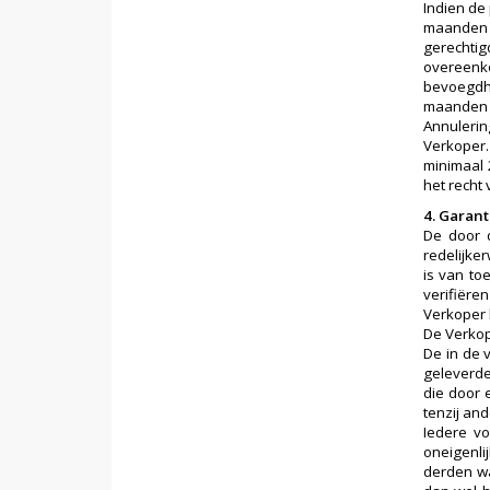
Indien de
maanden n
gerechtig
overeenko
bevoegdhe
maanden n
Annulerin
Verkoper.
minimaal 
het recht
4. Garant
De door 
redelijke
is van to
verifiëre
Verkoper 
De Verkop
De in de 
geleverde
die door 
tenzij an
Iedere vo
oneigenli
derden wa