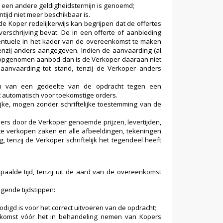
r een andere geldigheidstermijn is genoemd;
tijd niet meer beschikbaar is.
 Koper redelijkerwijs kan begrijpen dat de offertes
erschrijving bevat. De in een offerte of aanbieding
ventuele in het kader van de overeenkomst te maken
tenzij anders aangegeven. Indien de aanvaarding (al
ng opgenomen aanbod dan is de Verkoper daaraan niet
anvaarding tot stand, tenzij de Verkoper anders
ten van een gedeelte van de opdracht tegen een
t automatisch voor toekomstige orders.
ijke, mogen zonder schriftelijke toestemming van de
ders door de Verkoper genoemde prijzen, levertijden,
te verkopen zaken en alle afbeeldingen, tekeningen
, tenzij de Verkoper schriftelijk het tegendeel heeft
lde tijd, tenzij uit de aard van de overeenkomst
lgende tijdstippen:
odigd is voor het correct uitvoeren van de opdracht;
komst vóór het in behandeling nemen van Kopers