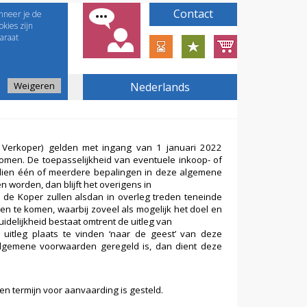
Contact
nneer je de
kies zijn
araat
Weigeren
Nederlands
e Verkoper) gelden met ingang van 1 januari 2022
komen. De toepasselijkheid van eventuele inkoop- of
dien één of meerdere bepalingen in deze algemene
n worden, dan blijft het overigens in
de Koper zullen alsdan in overleg treden teneinde
n te komen, waarbij zoveel als mogelijk het doel en
idelijkheid bestaat omtrent de uitleg van
itleg plaats te vinden ‘naar de geest’ van deze
e algemene voorwaarden geregeld is, dan dient deze
 een termijn voor aanvaarding is gesteld.