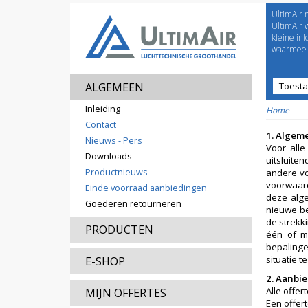
UltimAir 
Welco
UltimAir 
kleine in
waarmee j
ALGEMEEN
Toest
Prijsl
Inleiding
Home
Contact
1.
Algem
Nieuws - Pers
Voor all
Downloads
uitsluite
Productnieuws
andere vo
voorwaard
Einde voorraad aanbiedingen
deze alge
Goederen retourneren
nieuwe be
de strekk
PRODUCTEN
één of m
bepalinge
situatie 
E-SHOP
2. Aanbie
Alle offer
MIJN OFFERTES
Een offert