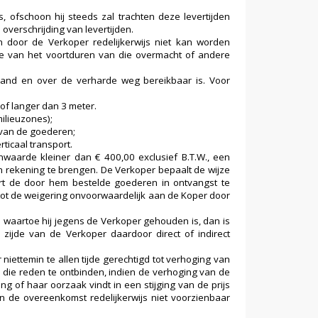
 ofschoon hij steeds zal trachten deze levertijden
 overschrijding van levertijden.
 door de Verkoper redelijkerwijs niet kan worden
die van het voortduren van die overmacht of andere
rland en over de verharde weg bereikbaar is. Voor
of langer dan 3 meter.
milieuzones);
 van de goederen;
ticaal transport.
waarde kleiner dan € 400,00 exclusief B.T.W., een
n rekening te brengen. De Verkoper bepaalt de wijze
ert de door hem bestelde goederen in ontvangst te
ot de weigering onvoorwaardelijk aan de Koper door
waartoe hij jegens de Verkoper gehouden is, dan is
zijde van de Verkoper daardoor direct of indirect
iettemin te allen tijde gerechtigd tot verhoging van
 die reden te ontbinden, indien de verhoging van de
ng of haar oorzaak vindt in een stijging van de prijs
n de overeenkomst redelijkerwijs niet voorzienbaar