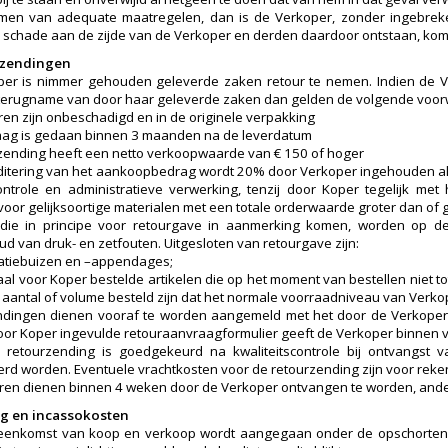
men van adequate maatregelen, dan is de Verkoper, zonder ingebrekest
 schade aan de zijde van de Verkoper en derden daardoor ontstaan, kome
rzendingen
er is nimmer gehouden geleverde zaken retour te nemen. Indien de V
terugname van door haar geleverde zaken dan gelden de volgende voo
en zijn onbeschadigd en in de originele verpakking
aag is gedaan binnen 3 maanden na de leverdatum
zending heeft een netto verkoopwaarde van € 150 of hoger
ditering van het aankoopbedrag wordt 20% door Verkoper ingehouden als
ntrole en administratieve verwerking, tenzij door Koper tegelijk me
 voor gelijksoortige materialen met een totale orderwaarde groter dan of g
n die in principe voor retourgave in aanmerking komen, worden op d
d van druk- en zetfouten. Uitgesloten van retourgave zijn:
ilatiebuizen en –appendages;
iaal voor Koper bestelde artikelen die op het moment van bestellen niet 
n aantal of volume besteld zijn dat het normale voorraadniveau van Verko
dingen dienen vooraf te worden aangemeld met het door de Verkoper 
oor Koper ingevulde retouraanvraagformulier geeft de Verkoper binnen vi
e retourzending is goedgekeurd na kwaliteitscontrole bij ontvangs
erd worden. Eventuele vrachtkosten voor de retourzending zijn voor reke
en dienen binnen 4 weken door de Verkoper ontvangen te worden, ander
ing en incassokosten
reenkomst van koop en verkoop wordt aangegaan onder de opschorten