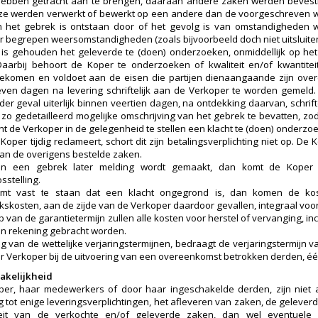
ebben getracht aan te brengen, daaraan andere zaken werden bevesti
ze werden verwerkt of bewerkt op een andere dan de voorgeschreven w
n het gebrek is ontstaan door of het gevolg is van omstandigheden 
 begrepen weersomstandigheden (zoals bijvoorbeeld doch niet uitsluiten
is gehouden het geleverde te (doen) onderzoeken, onmiddellijk op h
Daarbij behoort de Koper te onderzoeken of kwaliteit en/of kwantit
ekomen en voldoet aan de eisen die partijen dienaangaande zijn ove
ven dagen na levering schriftelijk aan de Verkoper te worden gemeld. 
eder geval uiterlijk binnen veertien dagen, na ontdekking daarvan, schri
 zo gedetailleerd mogelijke omschrijving van het gebrek te bevatten, zo
nt de Verkoper in de gelegenheid te stellen een klacht te (doen) onderzo
Koper tijdig reclameert, schort dit zijn betalingsverplichting niet op. D
van de overigens bestelde zaken.
an een gebrek later melding wordt gemaakt, dan komt de Koper 
sstelling.
omt vast te staan dat een klacht ongegrond is, dan komen de ko
skosten, aan de zijde van de Verkoper daardoor gevallen, integraal voo
 van de garantietermijn zullen alle kosten voor herstel of vervanging, inc
in rekening gebracht worden.
ing van de wettelijke verjaringstermijnen, bedraagt de verjaringstermijn
r Verkoper bij de uitvoering van een overeenkomst betrokken derden, één
akelijkheid
er, haar medewerkers of door haar ingeschakelde derden, zijn niet 
g tot enige leveringsverplichtingen, het afleveren van zaken, de geleve
teit van de verkochte en/of geleverde zaken, dan wel eventuel