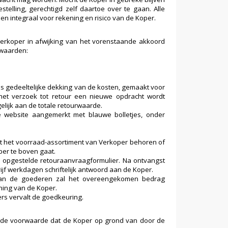
elling, gerechtigd zelf daartoe over te gaan. Alle
n integraal voor rekening en risico van de Koper.
erkoper in afwijking van het vorenstaande akkoord
rwaarden:
 gedeeltelijke dekking van de kosten, gemaakt voor
t het verzoek tot retour een nieuwe opdracht wordt
elijk aan de totale retourwaarde.
e website aangemerkt met blauwe bolletjes, onder
tot het voorraad-assortiment van Verkoper behoren of
per te boven gaat.
opgestelde retouraanvraagformulier. Na ontvangst
jf werkdagen schriftelijk antwoord aan de Koper.
t van de goederen zal het overeengekomen bedrag
ning van de Koper.
s vervalt de goedkeuring.
de voorwaarde dat de Koper op grond van door de