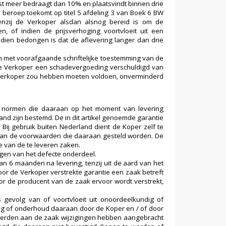
mst meer bedraagt dan 10% en plaatsvindt binnen drie
 beroep toekomt op titel 5 afdeling 3 van Boek 6 BW
tenzij de Verkoper alsdan alsnog bereid is om de
 of indien de prijsverhoging voortvloeit uit een
dien bedongen is dat de aflevering langer dan drie
 met voorafgaande schriftelijke toestemming van de
de Verkoper een schadevergoeding verschuldigd van
 Verkoper zou hebben moeten voldoen, onverminderd
n normen die daaraan op het moment van levering
and zijn bestemd. De in dit artikel genoemde garantie
Bij gebruik buiten Nederland dient de Koper zelf te
n aan de voorwaarden die daaraan gesteld worden. De
e van de te leveren zaken.
ngen van het defecte onderdeel.
an 6 maanden na levering, tenzij uit de aard van het
oor de Verkoper verstrekte garantie een zaak betreft
or de producent van de zaak ervoor wordt verstrekt,
 gevolg van of voortvloeit uit onoordeelkundig of
ag of onderhoud daaraan door de Koper en / of door
 derden aan de zaak wijzigingen hebben aangebracht