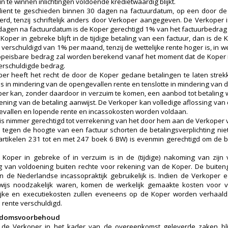
n te winnen inlichtingen voldoende kredietwaardig blijkt.
dient te geschieden binnen 30 dagen na factuurdatum, op een door de 
erd, tenzij schriftelijk anders door Verkoper aangegeven. De Verkoper is
dagen na factuurdatum is de Koper gerechtigd 1% van het factuurbedrag e
 Koper in gebreke blijft in de tijdige betaling van een factuur, dan is d
verschuldigd van 1% per maand, tenzij de wettelijke rente hoger is, in we
opeisbare bedrag zal worden berekend vanaf het moment dat de Koper i
verschuldigde bedrag.
er heeft het recht de door de Koper gedane betalingen te laten strekk
s in mindering van de opengevallen rente en tenslotte in mindering van
er kan, zonder daardoor in verzuim te komen, een aanbod tot betaling 
ening van de betaling aanwijst. De Verkoper kan volledige aflossing van
vallen en lopende rente en incassokosten worden voldaan.
is nimmer gerechtigd tot verrekening van het door hem aan de Verkoper 
tegen de hoogte van een factuur schorten de betalingsverplichting nie
 artikelen 231 tot en met 247 boek 6 BW) is evenmin gerechtigd om de 
 Koper in gebreke of in verzuim is in de (tijdige) nakoming van zijn 
ng van voldoening buiten rechte voor rekening van de Koper. De buite
n de Nederlandse incassopraktijk gebruikelijk is. Indien de Verkoper 
erwijs noodzakelijk waren, komen de werkelijk gemaakte kosten voor
ijke en executiekosten zullen eveneens op de Koper worden verhaald
rente verschuldigd.
endomsvoorbehoud
r de Verkoper in het kader van de overeenkomst geleverde zaken bl