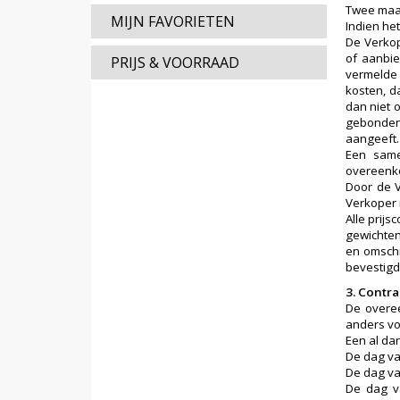
Twee maan
MIJN FAVORIETEN
Indien he
De Verkop
of aanbie
PRIJS & VOORRAAD
vermelde 
kosten, d
dan niet 
gebonden
aangeeft.
Een same
overeenko
Door de V
Verkoper 
Alle prij
gewichten
en omschr
bevestigd.
3. Contr
De overee
anders voo
Een al dan
De dag va
De dag van
De dag v