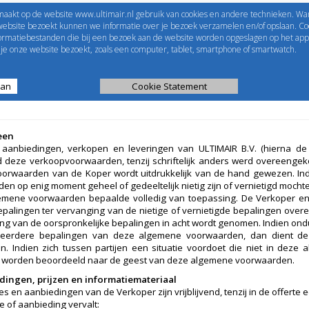
maakt op de website www.ultimair.nl gebruik van cookies en andere technieken. Wa
me to
UltimAir
EShop-nummer
website bezoekt kunnen we informatie over je bezoek verzamelen en/of opslaan. Coo
formatiebestanden die bij een bezoek aan de website worden opgeslagen op het app
Wachtwoord
e onze website bezoekt, zoals een computer, tablet, smartphone of smartwatch.
aan
ijst
Kanaalberekening
Cookie Statement
Selectie tools
een
e aanbiedingen, verkopen en leveringen van ULTIMAIR B.V. (hierna d
nd deze verkoopvoorwaarden, tenzij schriftelijk anders werd overeenge
orwaarden van de Koper wordt uitdrukkelijk van de hand gewezen. In
en op enig moment geheel of gedeeltelijk nietig zijn of vernietigd mochte
mene voorwaarden bepaalde volledig van toepassing. De Verkoper en 
palingen ter vervanging van de nietige of vernietigde bepalingen overee
ing van de oorspronkelijke bepalingen in acht wordt genomen. Indien ondu
eerdere bepalingen van deze algemene voorwaarden, dan dient de u
n. Indien zich tussen partijen een situatie voordoet die niet in dez
te worden beoordeeld naar de geest van deze algemene voorwaarden.
dingen, prijzen en informatiemateriaal
tes en aanbiedingen van de Verkoper zijn vrijblijvend, tenzij in de offerte
e of aanbieding vervalt: