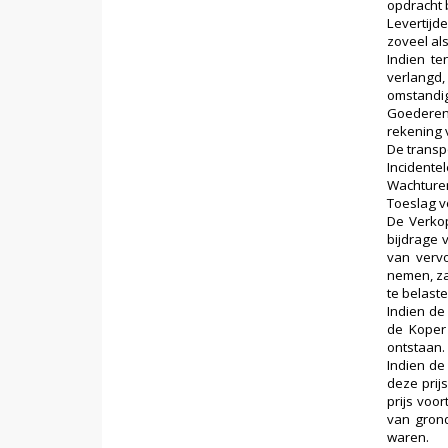
opdracht b
Levertijd
zoveel als
Indien te
verlangd,
omstandig
Goederen 
rekening 
De transp
Incidente
Wachturen
Toeslag vo
De Verkop
bijdrage 
van vervo
nemen, za
te belaste
Indien de
de Koper 
ontstaan.
Indien de
deze prij
prijs voo
van grond
waren.