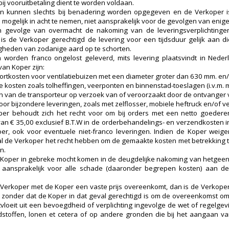
ij vooruitbetaling dient te worden voldaan.
en kunnen slechts bij benadering worden opgegeven en de Verkoper is,
 mogelijk in acht te nemen, niet aansprakelijk voor de gevolgen van enige
n gevolge van overmacht de nakoming van de leveringsverplichtingen
 is de Verkoper gerechtigd de levering voor een tijdsduur gelijk aan 
heden van zodanige aard op te schorten.
worden franco ongelost geleverd, mits levering plaatsvindt in Nede
van Koper zijn:
ortkosten voor ventilatiebuizen met een diameter groter dan 630 mm. en/
le kosten zoals tolheffingen, veerponten en binnenstad-toeslagen (i.v.m. 
 van de transporteur op verzoek van of veroorzaakt door de ontvanger
or bijzondere leveringen, zoals met zelflosser, mobiele heftruck en/of ver
er behoudt zich het recht voor om bij orders met een netto goederen
van € 35,00 exclusief B.T.W in de orderbehandelings- en verzendkosten i
er, ook voor eventuele niet-franco leveringen. Indien de Koper weig
l de Verkoper het recht hebben om de gemaakte kosten met betrekking t
n.
 Koper in gebreke mocht komen in de deugdelijke nakoming van hetgeen 
aansprakelijk voor alle schade (daaronder begrepen kosten) aan de 
 Verkoper met de Koper een vaste prijs overeenkomt, dan is de Verkoper n
s zonder dat de Koper in dat geval gerechtigd is om de overeenkomst om
rtvloeit uit een bevoegdheid of verplichting ingevolge de wet of regelgevi
stoffen, lonen et cetera of op andere gronden die bij het aangaan va