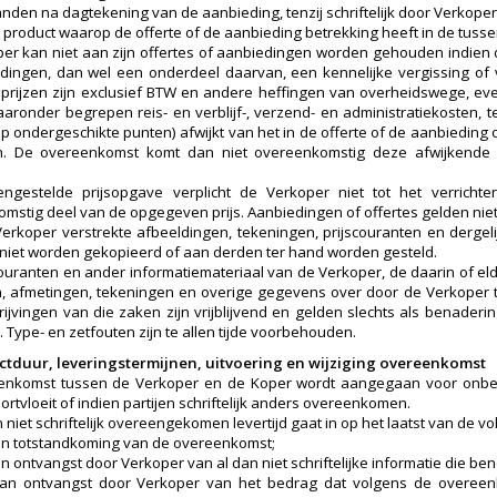
den na dagtekening van de aanbieding, tenzij schriftelijk door Verkope
t product waarop de offerte of de aanbieding betrekking heeft in de tussen
er kan niet aan zijn offertes of aanbiedingen worden gehouden indien de
dingen, dan wel een onderdeel daarvan, een kennelijke vergissing of v
prijzen zijn exclusief BTW en andere heffingen van overheidswege, e
aaronder begrepen reis- en verblijf-, verzend- en administratiekosten, 
op ondergeschikte punten) afwijkt van het in de offerte of de aanbiedi
. De overeenkomst komt dan niet overeenkomstig deze afwijkende a
ngestelde prijsopgave verplicht de Verkoper niet tot het verrich
mstig deel van de opgegeven prijs. Aanbiedingen of offertes gelden nie
erkoper verstrekte afbeeldingen, tekeningen, prijscouranten en dergel
niet worden gekopieerd of aan derden ter hand worden gesteld.
scouranten en ander informatiemateriaal van de Verkoper, de daarin of el
, afmetingen, tekeningen en overige gegevens over door de Verkoper 
ijvingen van die zaken zijn vrijblijvend en gelden slechts als benadering
 Type- en zetfouten zijn te allen tijde voorbehouden.
actduur, leveringstermijnen, uitvoering en wijziging overeenkomst
nkomst tussen de Verkoper en de Koper wordt aangegaan voor onbepaa
rtvloeit of indien partijen schriftelijk anders overeenkomen.
 niet schriftelijk overeengekomen levertijd gaat in op het laatst van de vo
n totstandkoming van de overeenkomst;
 ontvangst door Verkoper van al dan niet schriftelijke informatie die ben
an ontvangst door Verkoper van het bedrag dat volgens de overeen