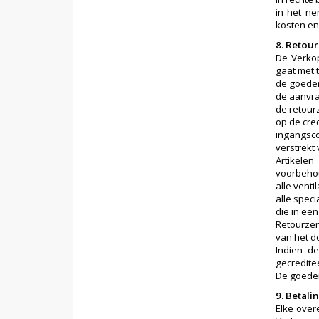
in het ne
kosten en
8. Retou
De Verkop
gaat met 
de goeder
de aanvr
de retour
op de cre
ingangsco
verstrekt
Artikele
voorbehou
alle vent
alle spec
die in ee
Retourzen
van het d
Indien d
gecredite
De goeder
9. Betal
Elke ove