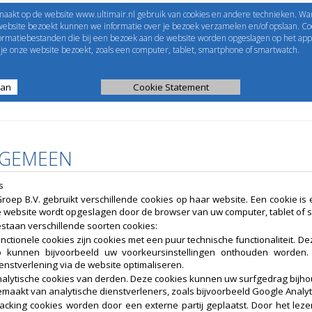
maakt op de website www.ultimair.nl gebruik van cookies en andere technieken. Wa
me to
UltimAir
EShop-nummer
website bezoekt kunnen we informatie over je bezoek verzamelen en/of opslaan. Coo
formatiebestanden die bij een bezoek aan de website worden opgeslagen op het app
Wachtwoord
e onze website bezoekt, zoals een computer, tablet, smartphone of smartwatch.
aan
ijst
Kanaalberekening
Cookie Statement
Selectie tools
LGEMEEN
s
roep B.V. gebruikt verschillende cookies op haar website. Een cookie is 
 website wordt opgeslagen door de browser van uw computer, tablet of 
estaan verschillende soorten cookies:
nctionele cookies zijn cookies met een puur technische functionaliteit. 
o kunnen bijvoorbeeld uw voorkeursinstellingen onthouden worden
enstverlening via de website optimaliseren.
alytische cookies van derden. Deze cookies kunnen uw surfgedrag bijhou
maakt van analytische dienstverleners, zoals bijvoorbeeld Google Analyt
acking cookies worden door een externe partij geplaatst. Door het lez