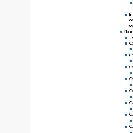
I
c
co
Naam
Ty
C
C
Co
C
Co
Co
Co
Co