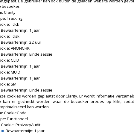
angepast. De gebruiker kan ook buiten de geladen website worden gevo
e bezoeker.
: Clarity
pe: Tracking
okie: _clck
Bewaartermijn: 1 jaar
okie: _clsk
Bewaartermijn: 22 uur
ookie: ANONCHK
Bewaartermijn: Einde sessie
okie: CLID
Bewaartermijn: 1 jaar
ookie: MUID
Bewaartermijn: 1 jaar
ookie: SM
Bewaartermijn: Einde sessie
ze cookies worden geplaatst door Clarity. Er wordt informatie verzame
o kan er gecheckt worden waar de bezoeker precies op klikt, zodat
eoptimaliseerd kan worden.
m: CookieCode
pe: Functioneel
Cookie: PraivacyAudit
Bewaartermijn: 1 jaar