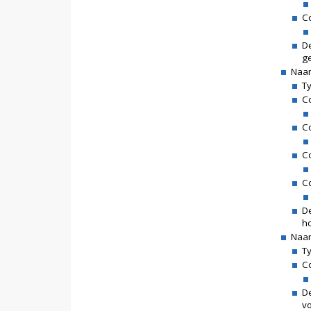
C
De
g
Naam
Ty
Co
C
C
Co
D
ho
Naa
Ty
C
D
vo