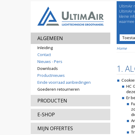
UltimAir 
Welco
UltimAir 
kleine in
waarmee j
ALGEMEEN
Toest
Prijsl
Inleiding
Home
Contact
Nieuws - Pers
1. A
Downloads
Productnieuws
Cookie
Einde voorraad aanbiedingen
HC G
Goederen retourneren
deze
Er b
PRODUCTEN
Fu
z
E-SHOP
di
An
ge
MIJN OFFERTES
Tr