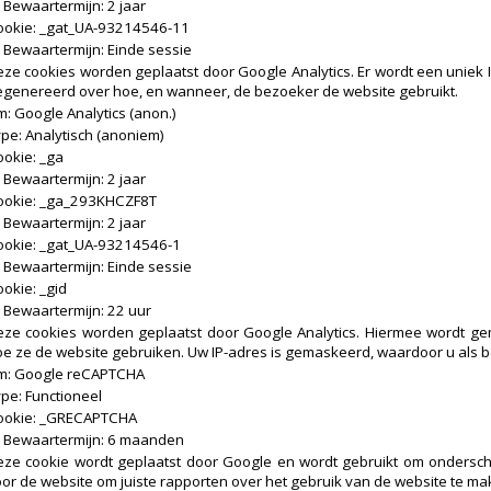
Bewaartermijn: 2 jaar
ookie: _gat_UA-93214546-11
Bewaartermijn: Einde sessie
ze cookies worden geplaatst door Google Analytics. Er wordt een uniek 
egenereerd over hoe, en wanneer, de bezoeker de website gebruikt.
: Google Analytics (anon.)
pe: Analytisch (anoniem)
okie: _ga
Bewaartermijn: 2 jaar
ookie: _ga_293KHCZF8T
Bewaartermijn: 2 jaar
ookie: _gat_UA-93214546-1
Bewaartermijn: Einde sessie
okie: _gid
Bewaartermijn: 22 uur
eze cookies worden geplaatst door Google Analytics. Hiermee wordt g
e ze de website gebruiken. Uw IP-adres is gemaskeerd, waardoor u als b
m: Google reCAPTCHA
pe: Functioneel
ookie: _GRECAPTCHA
Bewaartermijn: 6 maanden
eze cookie wordt geplaatst door Google en wordt gebruikt om ondersch
or de website om juiste rapporten over het gebruik van de website te ma