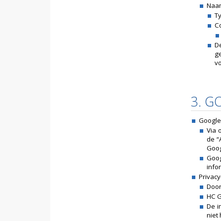
Naam
Ty
C
D
g
v
3. G
Google
Via 
de “
Goog
Goog
info
Privacy
Door
HC G
De i
niet 