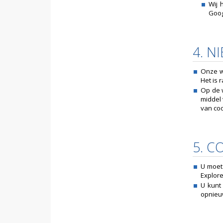
Wij 
Goog
4. 
Onze w
Het is 
Op de 
middel
van coo
5. C
U moet 
Explore
U kunt 
opnieuw