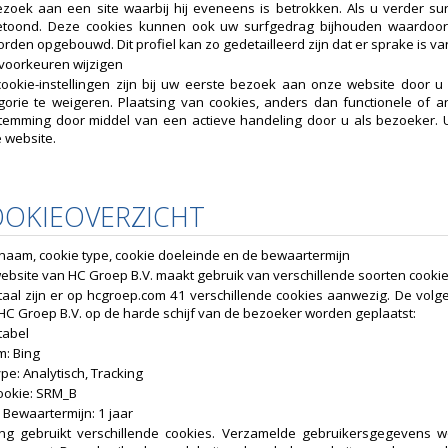
ezoek aan een site waarbij hij eveneens is betrokken. Als u verder s
etoond. Deze cookies kunnen ook uw surfgedrag bijhouden waardoor e
rden opgebouwd. Dit profiel kan zo gedetailleerd zijn dat er sprake is
voorkeuren wijzigen
ookie-instellingen zijn bij uw eerste bezoek aan onze website door u ze
gorie te weigeren. Plaatsing van cookies, anders dan functionele of a
temming door middel van een actieve handeling door u als bezoeker. U
 website.
OOKIEOVERZICHT
naam, cookie type, cookie doeleinde en de bewaartermijn
ebsite van HC Groep B.V. maakt gebruik van verschillende soorten cooki
otaal zijn er op hcgroep.com 41 verschillende cookies aanwezig. De vo
HC Groep B.V. op de harde schijf van de bezoeker worden geplaatst:
tabel
: Bing
pe: Analytisch, Tracking
ookie: SRM_B
Bewaartermijn: 1 jaar
ing gebruikt verschillende cookies. Verzamelde gebruikersgegevens w