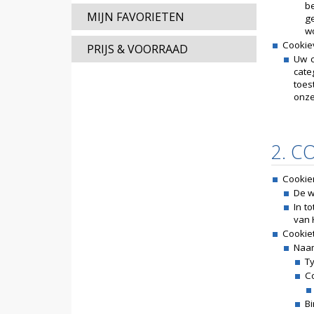
b
MIJN FAVORIETEN
g
wo
Cookie
PRIJS & VOORRAAD
Uw c
cate
toes
onze
2. C
Cookie
De w
In t
van 
Cookie
Naam
Ty
C
B