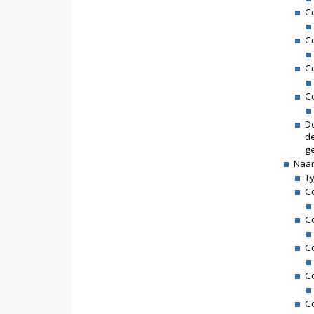
Co
Co
Co
Co
D
d
ge
Naam
Ty
Co
C
C
Co
C