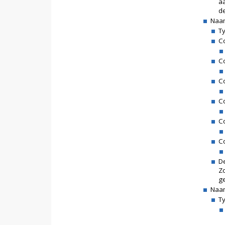
a
d
Naam
Ty
Co
Co
C
Co
C
C
De
Z
g
Naa
Ty