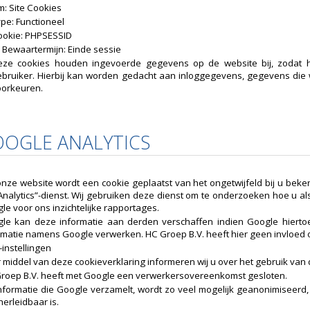
: Site Cookies
pe: Functioneel
ookie: PHPSESSID
Bewaartermijn: Einde sessie
eze cookies houden ingevoerde gegevens op de website bij, zodat h
ebruiker. Hierbij kan worden gedacht aan inloggegevens, gegevens die
oorkeuren.
OOGLE ANALYTICS
onze website wordt een cookie geplaatst van het ongetwijfeld bij u beke
Analytics”-dienst. Wij gebruiken deze dienst om te onderzoeken hoe u a
le voor ons inzichtelijke rapportages.
le kan deze informatie aan derden verschaffen indien Google hiertoe 
rmatie namens Google verwerken. HC Groep B.V. heeft hier geen invloed 
-instellingen
 middel van deze cookieverklaring informeren wij u over het gebruik van d
roep B.V. heeft met Google een verwerkersovereenkomst gesloten.
nformatie die Google verzamelt, wordt zo veel mogelijk geanonimiseerd,
herleidbaar is.