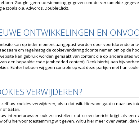
hebben Google geen toestemming gegeven om de verzamelde gegevens
le (zoals o.a. Adwords, DoubleClick).
NIEUWE ONTWIKKELINGEN EN ONVOO
ebsite kan op ieder moment aangepast worden door voortdurende ontwikk
raadzaam om regelmatig de cookieverklaring door te nemen om op de hoogt
website kan gebruik worden gemaakt van content die op andere sites wo
 van een bepaalde code (embedded content). Denk hierbij aan bijvoorbe
kies. Echter hebben wij geen controle op wat deze partijen met hun cook
OOKIES VERWIJDEREN?
zelf uw cookies verwijderen, als u dat wilt. Hiervoor gaat u naar uw i
r of Safari.
uw internetbrowser ook zo instellen, dat u een bericht krijgt als een 
 of u hiervoor toestemming wilt geven. Wilt u hier meer over weten, dan