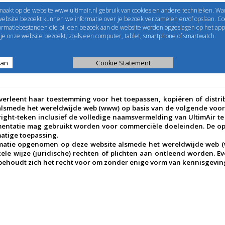
maakt op de website www.ultimair.nl gebruik van cookies en andere technieken. Wa
me to
UltimAir
EShop-nummer
website bezoekt kunnen we informatie over je bezoek verzamelen en/of opslaan. Coo
formatiebestanden die bij een bezoek aan de website worden opgeslagen op het app
Wachtwoord
e onze website bezoekt, zoals een computer, tablet, smartphone of smartwatch.
aan
ijst
Kanaalberekening
Cookie Statement
Selectie tools
 verleent haar toestemming voor het toepassen, kopiëren of distr
alsmede het wereldwijde web (www) op basis van de volgende voorwa
right-teken inclusief de volledige naamsvermelding van UltimAir te
entatie mag gebruikt worden voor commerciële doeleinden. De op
matige toepassing.
matie opgenomen op deze website alsmede het wereldwijde web (
ele wijze (juridische) rechten of plichten aan ontleend worden. E
 behoudt zich het recht voor om zonder enige vorm van kennisgeving