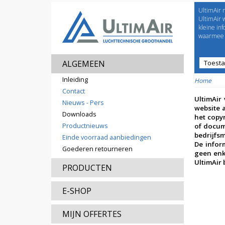
UltimAir 
Welco
UltimAir 
kleine in
waarmee j
ALGEMEEN
Toest
Prijsl
Inleiding
Home
Contact
UltimAir
Nieuws - Pers
website 
Downloads
het copy
Productnieuws
of docum
bedrijfs
Einde voorraad aanbiedingen
De infor
Goederen retourneren
geen enk
UltimAir
PRODUCTEN
E-SHOP
MIJN OFFERTES