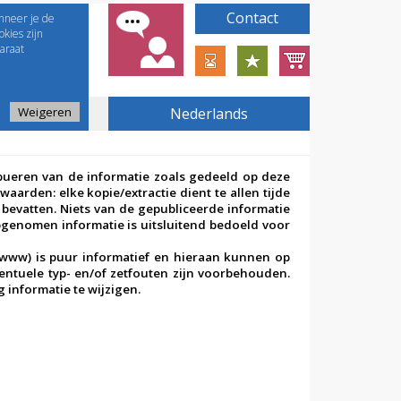
Contact
nneer je de
kies zijn
araat
Weigeren
Nederlands
ibueren van de informatie zoals gedeeld op deze
arden: elke kopie/extractie dient te allen tijde
 bevatten. Niets van de gepubliceerde informatie
genomen informatie is uitsluitend bedoeld voor
www) is puur informatief en hieraan kunnen op
ventuele typ- en/of zetfouten zijn voorbehouden.
 informatie te wijzigen.