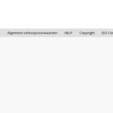
t
Algemene verkoopvoorwaarden
HELP
Copyright
ISO Cer