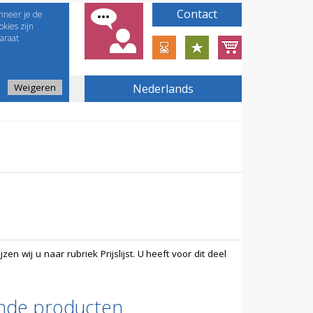
Contact
nneer je de
kies zijn
araat
Weigeren
Nederlands
en wij u naar rubriek Prijslijst. U heeft voor dit deel
ende producten