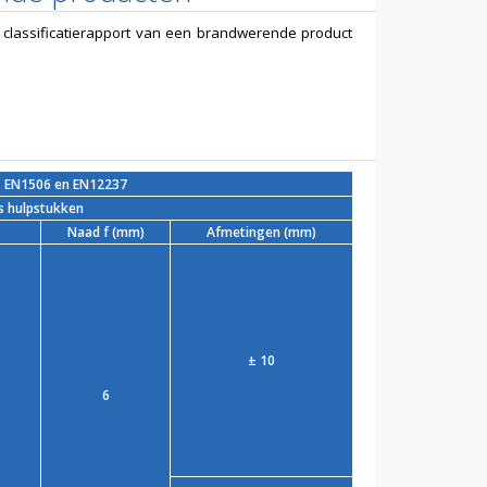
 of classificatierapport van een brandwerende product
s EN1506 en EN12237
s hulpstukken
Naad f (mm)
Afmetingen (mm)
± 10
6