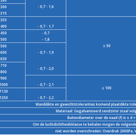
280
- 0,7 - 1,6
300
315
355
400
- 0,7 - 1,7
450
- 0,7
500
- 1,8
≥ 50
560
600
- 0,7 - 1,9
630
710
- 0,7 - 2,0
800
900
1000
- 0,7 - 2,1
≥ 100
1120
1250
- 0,7 - 2,2
Wanddikte en gewichtstoleranties komend plaatdikte tol
Materiaal: Gegalvaniseerd sendzimir staal vo
Buitendiameter over de naad (f) is ± d
Om de luchtdichtheidsklasse te behalen mogen de volgende
niet worden overschreden: Overdruk 2000Pa,