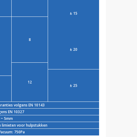
± 15
8
± 20
12
± 25
eranties volgens EN 10143
lgens EN 10327
 + ~ 5mm
 limieten voor hulpstukken
 Vacuum: 750Pa