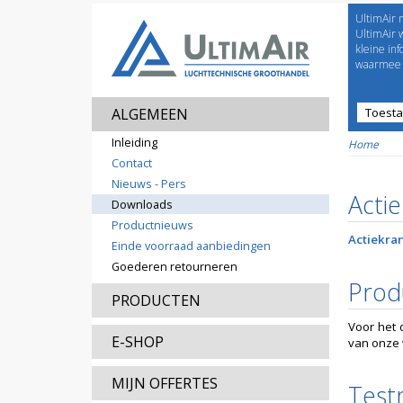
UltimAir 
Welco
UltimAir 
kleine in
waarmee j
ALGEMEEN
Toest
Prijsl
Inleiding
Home
Contact
Nieuws - Pers
Acti
Downloads
Productnieuws
Actiekran
Einde voorraad aanbiedingen
Goederen retourneren
Prod
PRODUCTEN
Voor het d
E-SHOP
van onze 
MIJN OFFERTES
Test