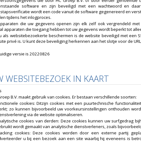
ersoonsgegevens die door HC Groep B.V. of door eerder genoemde der
nstaande software en zijn beveiligd met een wachtwoord en daar w
stapsverificatie wordt een code vanuit de software gegenereerd en verst
en tijdens het inlogproces.
pparaten die uw gegevens openen zijn elk zelf ook vergrendeld met 
al apparaten die toegang hebben tot uw gegevens wordt beperkt tot all
 als websitebezoekerte beschermen is de website beveiligd met een SSL
ite privé is. U kunt deze beveiliging herkennen aan het slotje voor de URL
uidige versie is 20220826
W WEBSITEBEZOEK IN KAART
s
roep B.V. maakt gebruik van cookies. Er bestaan verschillende soorten:
nctionele cookies: Ditzijn cookies met een puurtechnische functionalit
erkt; zo kunnen bijvoorbeeld uw voorkeursinstellingen onthouden wor
enstverlening via de website optimaliseren.
nalytische cookies van derden: Deze cookies kunnen uw surfgedrag bi
bruikt wordt gemaakt van analytische dienstverleners, zoals bijvoorbeeld
racking cookies: Deze cookies worden door een externe partij gepl
verteerder u bij een bezoek aan een site waarbij hij eveneens is betr