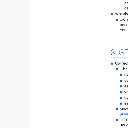
a
de
Wat als
Uw c
perc
een 
8. G
Uw rec
U he
u
ee
e
v
u
ee
Moc
pri
HC G
uw v