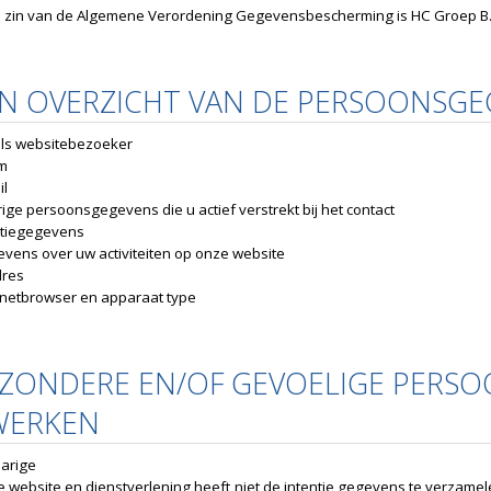
e zin van de Algemene Verordening Gegevensbescherming is HC Groep B.V
EN OVERZICHT VAN DE PERSOONSGE
als websitebezoeker
m
il
ige persoonsgegevens die u actief verstrekt bij het contact
tiegegevens
vens over uw activiteiten op onze website
dres
rnetbrowser en apparaat type
IJZONDERE EN/OF GEVOELIGE PERSO
WERKEN
jarige
 website en dienstverlening heeft niet de intentie gegevens te verzamel