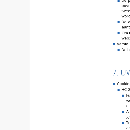
De p
bove
twee
word
De a
aant
Om u
webs
Versie
De h
7. U
Cookie
HC G
Fu
w
di
A
ge
T
ad