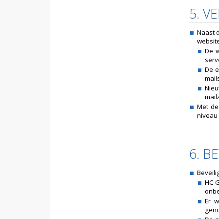
5. 
Naast d
website
De w
serv
De e
mail
Nieu
mail
Met de
niveau 
6. B
Beveili
HC G
onbe
Er 
geno