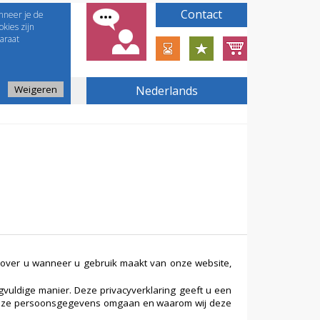
Contact
nneer je de
kies zijn
araat
Weigeren
Nederlands
 over u wanneer u gebruik maakt van onze website,
gvuldige manier. Deze privacyverklaring geeft u een
 deze persoonsgegevens omgaan en waarom wij deze