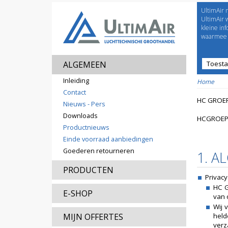
UltimAir 
Welco
UltimAir 
kleine in
waarmee j
ALGEMEEN
Toest
Prijsl
Inleiding
Home
Contact
HC GROEP
Nieuws - Pers
Downloads
HCGROEP
Productnieuws
Einde voorraad aanbiedingen
Goederen retourneren
1. A
PRODUCTEN
Privacy
HC G
E-SHOP
van 
Wij 
MIJN OFFERTES
held
verz