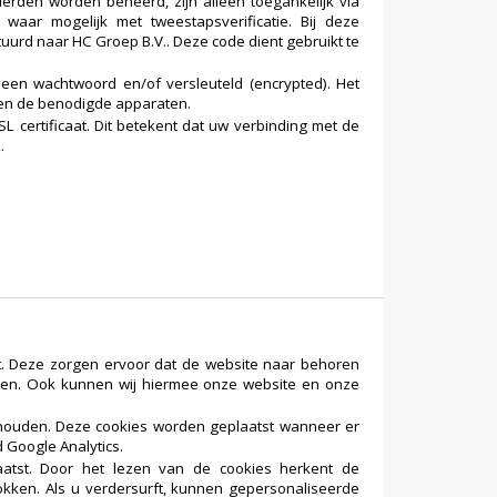
den worden beheerd, zijn alleen toegankelijk via
aar mogelijk met tweestapsverificatie. Bij deze
uurd naar HC Groep B.V.. Deze code dient gebruikt te
een wachtwoord en/of versleuteld (encrypted). Het
een de benodigde apparaten.
 certificaat. Dit betekent dat uw verbinding met de
.
eit. Deze zorgen ervoor dat de website naar behoren
den. Ook kunnen wij hiermee onze website en onze
jhouden. Deze cookies worden geplaatst wanneer er
 Google Analytics.
aatst. Door het lezen van de cookies herkent de
okken. Als u verdersurft, kunnen gepersonaliseerde