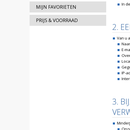
In d
MIJN FAVORIETEN
PRIJS & VOORRAAD
2. E
Van u 
Naa
E-ma
Over
Loca
Gege
IP-a
Inte
3. B
VER
Minder
Onze