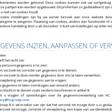
dvertenties worden getoond. Deze cookies kunnen ook uw surfgedrag b
ze partijen kan worden opgebouwd. Dit profiel kan zo gedetailleerd zij
 u niet van cookies houdt
ookie instellingen zijn bij uw eerste bezoek aan onze website door u
ategorie te weigeren. Plaatsing van cookies, anders dan functionele of a
actieve handeling door u als bezoeker. U kunt uw instellingen op ieder m
EGEVENS INZIEN, AANPASSEN OF VE
hten
eft het recht om:
w persoonsgegevens in te zien;
n verzoek tot correctie van gegevens in te dienen;
en verzoek te doen minder gegevens door ons te laten verwerken;
erwijdering van uw gegevens aan te vragen;
w gegevens te laten overdragen aan iemand anders;
n klacht in te dienen zoals verderis beschreven in artikel 8.
ht u vragen of opmerkingen over de gegevensverwerking van HC 
vacy@hcgroep.com
roep B.V. wil erzeker van zijn dat het verzoek tot inzage door u is ged
erzoek tot inzage, correctie of verwijdering, een kopie van uw identiteit