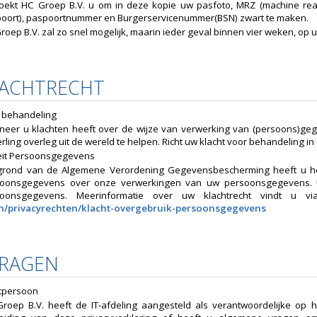
oekt HC Groep B.V. u om in deze kopie uw pasfoto, MRZ (machine re
oort), paspoortnummer en Burgerservicenummer(BSN) zwart te maken.
roep B.V. zal zo snel mogelijk, maarin ieder geval binnen vier weken, op
LACHTRECHT
e behandeling
eer u klachten heeft over de wijze van verwerking van (persoons)ge
rling overleg uit de wereld te helpen. Richt uw klacht voor behandeling in 
teit Persoonsgegevens
rond van de Algemene Verordening Gegevensbescherming heeft u het r
oonsgegevens over onze verwerkingen van uw persoonsgegevens. U 
soonsgegevens. Meerinformatie over uw klachtrecht vindt u v
n/privacyrechten/klacht-overgebruik-persoonsgegevens
VRAGEN
tpersoon
roep B.V. heeft de IT-afdeling aangesteld als verantwoordelijke op