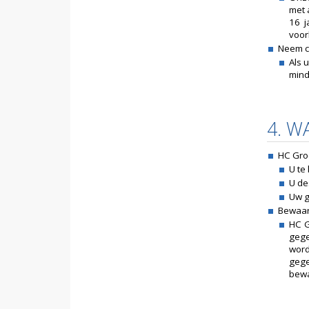
met 
16 j
voor
Neem c
Als 
mind
4. 
HC Gro
U te
U de
Uw g
Bewaar
HC G
gege
word
gege
bewa