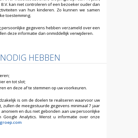
 B.V. kan niet controleren of een bezoeker ouder dan
activiteiten van hun kinderen. Zo kunnen we samen
jke toestemming.
ng persoonlijke gegevens hebben verzameld over een
ullen deze informatie dan onmiddellijk verwijderen.
 NODIG HEBBEN
oeren;
r en tot slot;
ren en deze af te stemmen op uw voorkeuren.
zakelijk is om de doelen te realiseren waarvoor uw
, zullen de meegestuurde gegevens minimaal 7 jaar
 anoniem en dus niet gebonden aan uw persoonlijke
Google Analytics. Wenst u informatie over onze
cgroep.com