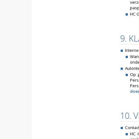
verz
pasp
HC G
9. K
Intern
Wann
onde
Autori
Op g
Pers
Per
doe
10. 
Contac
HC G