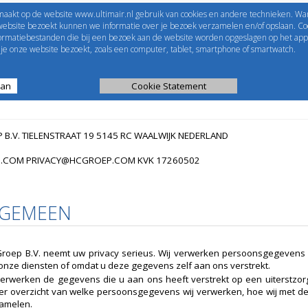
maakt op de website www.ultimair.nl gebruik van cookies en andere technieken. Wa
me to
UltimAir
EShop-nummer
website bezoekt kunnen we informatie over je bezoek verzamelen en/of opslaan. Coo
formatiebestanden die bij een bezoek aan de website worden opgeslagen op het app
Wachtwoord
e onze website bezoekt, zoals een computer, tablet, smartphone of smartwatch.
aan
ijst
Kanaalberekening
Cookie Statement
Selectie tools
 B.V. TIELENSTRAAT 19 5145 RC WAALWIJK NEDERLAND
.COM PRIVACY@HCGROEP.COM KVK 17260502
LGEMEEN
roep B.V. neemt uw privacy serieus. Wij verwerken persoonsgegevens
onze diensten of omdat u deze gegevens zelf aan ons verstrekt.
verwerken de gegevens die u aan ons heeft verstrekt op een uiterstzor
er overzicht van welke persoonsgegevens wij verwerken, hoe wij met
amelen.