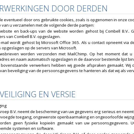
VERWERKINGEN DOOR DERDEN
e eventueel door ons gebruikte cookies, zoals is opgenomen in onze coo
 van u verzamelen met de volgende derde partijen:
ebsite en back-ups van de website worden gehost bij Combell B.V.. G
ers van Combell B.V. opgeslagen.
-mail wordt gehost bij Microsoft Office 365. Als u contact opneemt via d
s opgeslagen op de servers van Microsoft.
wsbrieven worden verzonden met MailChimp. Op het moment dat u z
adres en naam automatisch opgeslagen in de daarvoor bestemde lijst bi
 bovenstaande verwerkers hebben wij goede afspraken gemaakt. Wij d
van beveiliging van de persoonsgegevens te hanteren als dat wij als ve
EVEILIGING EN VERSIE
ging
roep B.V. neemt de bescherming van uw gegevens erg serieus en neemt 
voegde toegang, ongewenste openbaarmaking en ongeoorloofde wijzigi
worden geen fysieke kopieën gemaakt van uw persoonsgegevens. U
emde systemen en software.