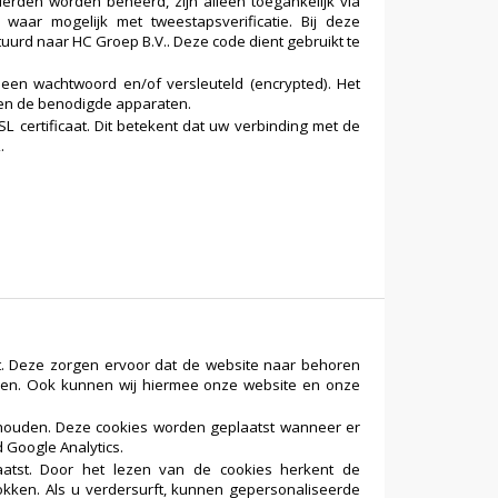
den worden beheerd, zijn alleen toegankelijk via
aar mogelijk met tweestapsverificatie. Bij deze
uurd naar HC Groep B.V.. Deze code dient gebruikt te
een wachtwoord en/of versleuteld (encrypted). Het
een de benodigde apparaten.
 certificaat. Dit betekent dat uw verbinding met de
.
eit. Deze zorgen ervoor dat de website naar behoren
den. Ook kunnen wij hiermee onze website en onze
jhouden. Deze cookies worden geplaatst wanneer er
 Google Analytics.
aatst. Door het lezen van de cookies herkent de
okken. Als u verdersurft, kunnen gepersonaliseerde