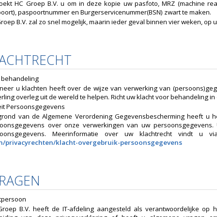
oekt HC Groep B.V. u om in deze kopie uw pasfoto, MRZ (machine re
oort), paspoortnummer en Burgerservicenummer(BSN) zwart te maken.
roep B.V. zal zo snel mogelijk, maarin ieder geval binnen vier weken, op
LACHTRECHT
e behandeling
eer u klachten heeft over de wijze van verwerking van (persoons)ge
rling overleg uit de wereld te helpen. Richt uw klacht voor behandeling in 
teit Persoonsgegevens
rond van de Algemene Verordening Gegevensbescherming heeft u het r
oonsgegevens over onze verwerkingen van uw persoonsgegevens. U 
soonsgegevens. Meerinformatie over uw klachtrecht vindt u v
n/privacyrechten/klacht-overgebruik-persoonsgegevens
VRAGEN
tpersoon
roep B.V. heeft de IT-afdeling aangesteld als verantwoordelijke op