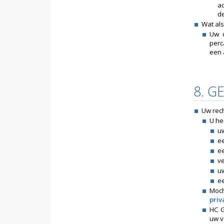
a
de
Wat als
Uw c
perc
een 
8. G
Uw rec
U he
u
ee
e
v
u
ee
Moc
pri
HC G
uw v