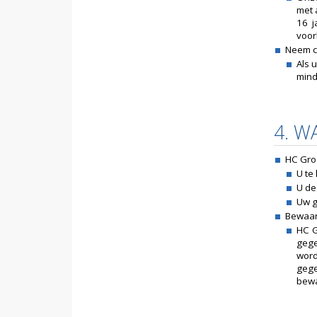
met 
16 j
voor
Neem c
Als 
mind
4. 
HC Gro
U te
U de
Uw g
Bewaar
HC G
gege
word
gege
bewa