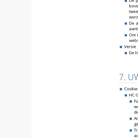
De p
bove
twee
word
De a
aant
Om u
webs
Versie
De h
7. U
Cookie
HC G
Fu
w
di
A
ge
T
ad