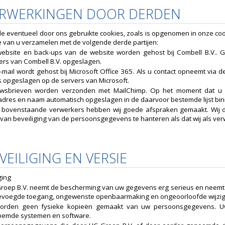
VERWERKINGEN DOOR DERDEN
e eventueel door ons gebruikte cookies, zoals is opgenomen in onze coo
 van u verzamelen met de volgende derde partijen:
ebsite en back-ups van de website worden gehost bij Combell B.V.. G
ers van Combell B.V. opgeslagen.
-mail wordt gehost bij Microsoft Office 365. Als u contact opneemt via d
s opgeslagen op de servers van Microsoft.
wsbrieven worden verzonden met MailChimp. Op het moment dat u z
adres en naam automatisch opgeslagen in de daarvoor bestemde lijst bi
 bovenstaande verwerkers hebben wij goede afspraken gemaakt. Wij d
van beveiliging van de persoonsgegevens te hanteren als dat wij als ve
EVEILIGING EN VERSIE
ging
roep B.V. neemt de bescherming van uw gegevens erg serieus en neemt 
voegde toegang, ongewenste openbaarmaking en ongeoorloofde wijzigi
worden geen fysieke kopieën gemaakt van uw persoonsgegevens. U
emde systemen en software.