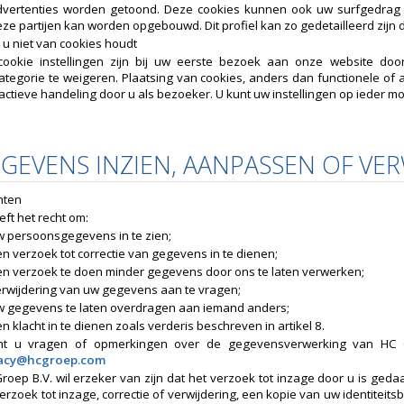
dvertenties worden getoond. Deze cookies kunnen ook uw surfgedrag b
ze partijen kan worden opgebouwd. Dit profiel kan zo gedetailleerd zij
 u niet van cookies houdt
ookie instellingen zijn bij uw eerste bezoek aan onze website door u
ategorie te weigeren. Plaatsing van cookies, anders dan functionele of a
actieve handeling door u als bezoeker. U kunt uw instellingen op ieder m
EGEVENS INZIEN, AANPASSEN OF VE
hten
eft het recht om:
w persoonsgegevens in te zien;
n verzoek tot correctie van gegevens in te dienen;
en verzoek te doen minder gegevens door ons te laten verwerken;
erwijdering van uw gegevens aan te vragen;
w gegevens te laten overdragen aan iemand anders;
n klacht in te dienen zoals verderis beschreven in artikel 8.
ht u vragen of opmerkingen over de gegevensverwerking van HC 
vacy@hcgroep.com
roep B.V. wil erzeker van zijn dat het verzoek tot inzage door u is ged
erzoek tot inzage, correctie of verwijdering, een kopie van uw identiteit