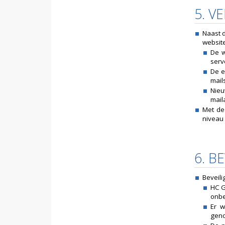
5. 
Naast d
website
De w
serv
De e
mail
Nieu
mail
Met de
niveau 
6. B
Beveili
HC G
onbe
Er 
geno