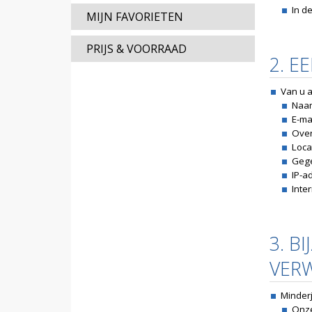
In d
MIJN FAVORIETEN
PRIJS & VOORRAAD
2. E
Van u 
Naa
E-ma
Over
Loca
Gege
IP-a
Inte
3. B
VER
Minder
Onze