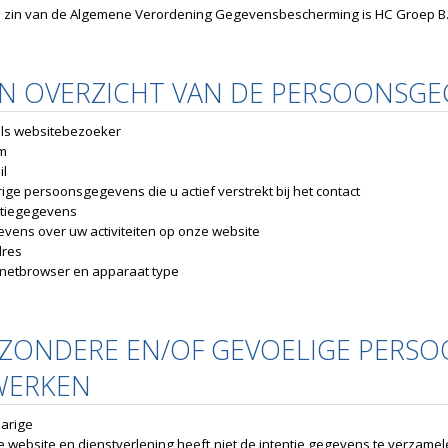
e zin van de Algemene Verordening Gegevensbescherming is HC Groep B.V
EN OVERZICHT VAN DE PERSOONSGE
als websitebezoeker
m
il
ige persoonsgegevens die u actief verstrekt bij het contact
tiegegevens
vens over uw activiteiten op onze website
dres
rnetbrowser en apparaat type
IJZONDERE EN/OF GEVOELIGE PERSO
WERKEN
jarige
 website en dienstverlening heeft niet de intentie gegevens te verzamel