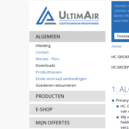
UltimAir 
Welco
UltimAir 
kleine in
waarmee j
ALGEMEEN
Toest
Prijsl
Inleiding
Home
Contact
HC GROEP
Nieuws - Pers
Downloads
HCGROEP
Productnieuws
Einde voorraad aanbiedingen
Goederen retourneren
1. A
PRODUCTEN
Privacy
HC G
E-SHOP
van 
Wij 
MIJN OFFERTES
held
verz