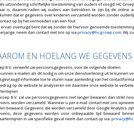
als uitzondering schriftelijke toestemming van ouders of voogd. HC Groep
aar is, daarom raden wij ouders aan betrokken te zijn bij de online 
komen dat er gegevens over kinderen verzameld worden zonder ouderli
ontact op bij het vermoeden van een fout
u ervan overtuigd bent dat wij zonder de hiervoor genoemde toestemmi
erjarige, neem dan contact met ons op via
privacy@hcgroep.com
. Wij z
WAAROM EN HOELANG WE GEGEVENS
ep B.V. verwerkt uw persoonsgegevens, voor de volgende doelen:
 kunnen e-mailen als dit nodig is om onze dienstverlening uit te kunnen v
sgevraagd informatie toe te sturen naar aanleiding van het contactformulie
edrag op de website te analyseren om daarmee onze website te verbete
termijnen
roep B.V. zal uw persoonsgegevens niet langer bewaren dan strikt nood
vens worden verzameld. Wanneer u per e-mail contact met ons opneemt
en bewaard. Gegevens die worden verzameld door Google Analytics zijn
vens, deze gegevens worden voor onbepaalde tijd bewaard binnen 
artermijnen in uw specifieke geval neem dan contact op via:
privacy@h