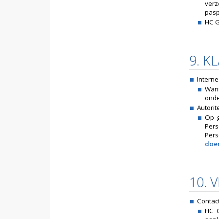
verz
pasp
HC G
9. K
Intern
Wann
onde
Autori
Op g
Pers
Per
doe
10. 
Contac
HC G