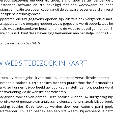
ersoonsgegevens die door HC Groep B.V. of door eerder genoemde der
nstaande software en zijn beveiligd met een wachtwoord en daar w
stapsverificatie wordt een code vanuit de software gegenereerd en verst
en tijdens het inlogproces.
pparaten die uw gegevens openen zijn elk zelf ook vergrendeld met 
al apparaten die toegang hebben tot uw gegevens wordt beperkt tot all
 als websitebezoekerte beschermen is de website beveiligd met een SSL
ite privé is. U kunt deze beveiliging herkennen aan het slotje voor de URL
uidige versie is 20220826
W WEBSITEBEZOEK IN KAART
s
roep B.V. maakt gebruik van cookies. Er bestaan verschillende soorten:
nctionele cookies: Ditzijn cookies met een puurtechnische functionalit
erkt; zo kunnen bijvoorbeeld uw voorkeursinstellingen onthouden wor
enstverlening via de website optimaliseren.
nalytische cookies van derden: Deze cookies kunnen uw surfgedrag bi
bruikt wordt gemaakt van analytische dienstverleners, zoals bijvoorbeeld
racking cookies: Deze cookies worden door een externe partij gepl
verteerder u bij een bezoek aan een site waarbij hij eveneens is betr