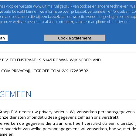
maakt op de website www.ultimair.nl gebruik van cookies en andere technieken. Wa
me to
UltimAir
EShop-nummer
website bezoekt kunnen we informatie over je bezoek verzamelen en/of opslaan. Coo
formatiebestanden die bij een bezoek aan de website worden opgeslagen op het app
Wachtwoord
e onze website bezoekt, zoals een computer, tablet, smartphone of smartwatch.
aan
ijst
Kanaalberekening
Cookie Statement
Selectie tools
 B.V. TIELENSTRAAT 19 5145 RC WAALWIJK NEDERLAND
.COM PRIVACY@HCGROEP.COM KVK 17260502
LGEMEEN
roep B.V. neemt uw privacy serieus. Wij verwerken persoonsgegevens
onze diensten of omdat u deze gegevens zelf aan ons verstrekt.
verwerken de gegevens die u aan ons heeft verstrekt op een uiterstzor
er overzicht van welke persoonsgegevens wij verwerken, hoe wij met
amelen.