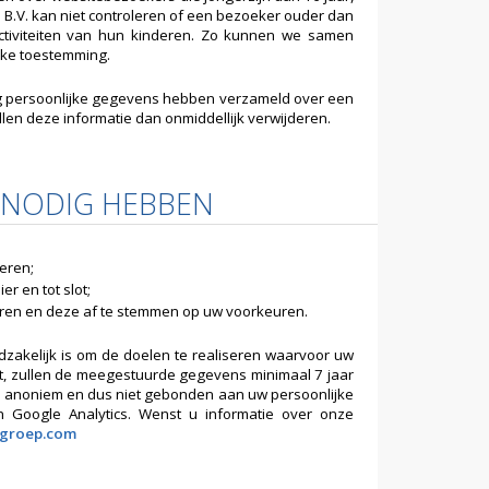
 B.V. kan niet controleren of een bezoeker ouder dan
activiteiten van hun kinderen. Zo kunnen we samen
jke toestemming.
ng persoonlijke gegevens hebben verzameld over een
ullen deze informatie dan onmiddellijk verwijderen.
 NODIG HEBBEN
oeren;
r en tot slot;
ren en deze af te stemmen op uw voorkeuren.
zakelijk is om de doelen te realiseren waarvoor uw
, zullen de meegestuurde gegevens minimaal 7 jaar
 anoniem en dus niet gebonden aan uw persoonlijke
Google Analytics. Wenst u informatie over onze
cgroep.com