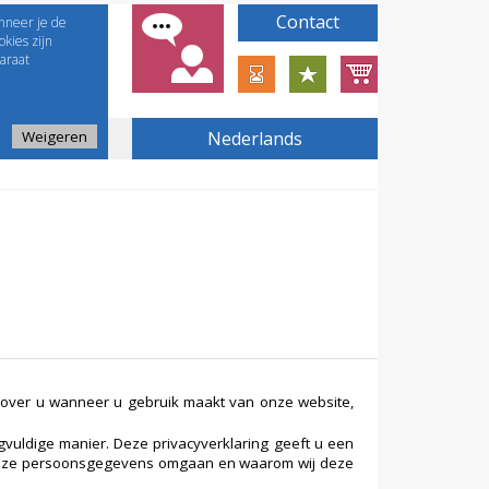
Contact
nneer je de
kies zijn
araat
Weigeren
Nederlands
 over u wanneer u gebruik maakt van onze website,
gvuldige manier. Deze privacyverklaring geeft u een
 deze persoonsgegevens omgaan en waarom wij deze