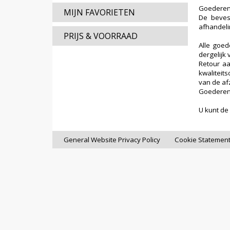
Goederen 
MIJN FAVORIETEN
De bevest
afhandeli
PRIJS & VOORRAAD
Alle goed
dergelijk
Retour a
kwaliteit
van de af
Goederen 
U kunt de
General Website Privacy Policy
Cookie Statemen