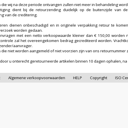
die wij na deze periode ontvangen zullen niet meer in behandeling wo
iging dient bij de retourzending duidelijk op de buitenzijde van de c
ng van de creditering.
eren dienen onbeschadigd en in originele verpakking retour te komen
 verzoek worden gedaan.
anvragen met een netto verkoopwaarde kleiner dan € 150,00 worden 
scontrole zal het overeengekomen bedrag gecrediteerd worden. Vrachtkos
zender/aanvrager.
die niet worden aangemeld of niet voorzien zijn van ons retournummer zu
 door u onterecht geretourneerde artikelen binnen 10 dagen ophalen, na d
t
Algemene verkoopvoorwaarden
HELP
Copyright
ISO Cer