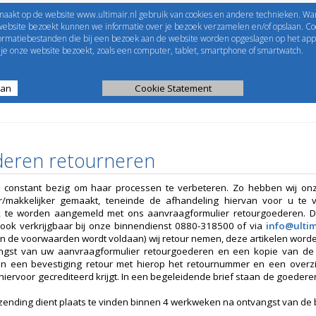
maakt op de website www.ultimair.nl gebruik van cookies en andere technieken. Wa
me to
UltimAir
EShop-nummer
website bezoekt kunnen we informatie over je bezoek verzamelen en/of opslaan. Coo
formatiebestanden die bij een bezoek aan de website worden opgeslagen op het app
Wachtwoord
e onze website bezoekt, zoals een computer, tablet, smartphone of smartwatch.
aan
ijst
Kanaalberekening
Cookie Statement
Selectie tools
eren retourneren
is constant bezig om haar processen te verbeteren. Zo hebben wij o
ker/makkelijker gemaakt, teneinde de afhandeling hiervan voor u te
ijk te worden aangemeld met ons aanvraagformulier retourgoederen. Di
 ook verkrijgbaar bij onze binnendienst 0880-318500 of via
info@ultim
an de voorwaarden wordt voldaan) wij retour nemen, deze artikelen worde
gst van uw aanvraagformulier retourgoederen en een kopie van de fa
n een bevestiging retour met hierop het retournummer en een overz
hiervoor gecrediteerd krijgt. In een begeleidende brief staan de goedere
zending dient plaats te vinden binnen 4 werkweken na ontvangst van de 