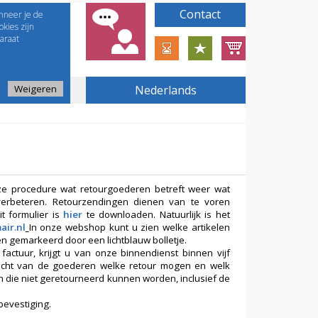
Contact
nneer je de
kies zijn
araat
Weigeren
Nederlands
nze procedure wat retourgoederen betreft weer wat
 verbeteren. Retourzendingen dienen van te voren
t formulier is
hier
te downloaden. Natuurlijk is het
air.nl
In onze webshop kunt u zien welke artikelen
n gemarkeerd door een lichtblauw bolletje.
ctuur, krijgt u van onze binnendienst binnen vijf
icht van de goederen welke retour mogen en welk
n die niet geretourneerd kunnen worden, inclusief de
bevestiging.