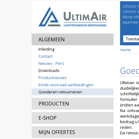
UltimAir 
Welco
UltimAir 
kleine in
waarmee j
ALGEMEEN
Toest
Prijsl
Inleiding
Home
Contact
Nieuws - Pers
Goed
Downloads
Productnieuws
Ultimair 
Einde voorraad aanbiedingen
duidelij
Goederen retourneren
schriftel
formulier
PRODUCTEN
(indien a
Na ontvan
werkdage
E-SHOP
bedrag u 
reden.
MIJN OFFERTES
De retour