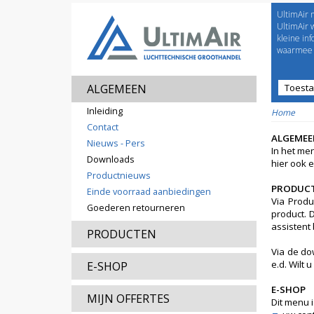
UltimAir 
Welco
UltimAir 
kleine in
waarmee j
ALGEMEEN
Toest
Prijsl
Inleiding
Home
Contact
ALGEMEE
Nieuws - Pers
In het me
Downloads
hier ook 
Productnieuws
PRODUC
Einde voorraad aanbiedingen
Via Produ
Goederen retourneren
product. 
assistent
PRODUCTEN
Via de do
e.d. Wilt 
E-SHOP
E-SHOP
MIJN OFFERTES
Dit menu i