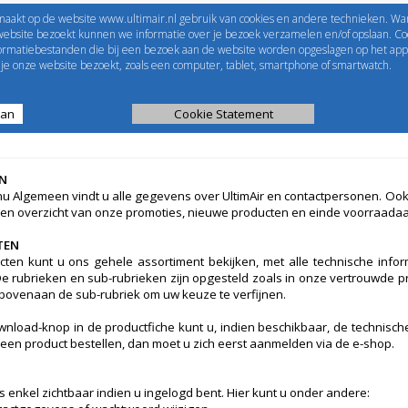
maakt op de website www.ultimair.nl gebruik van cookies en andere technieken. Wa
me to
UltimAir
EShop-nummer
website bezoekt kunnen we informatie over je bezoek verzamelen en/of opslaan. Coo
formatiebestanden die bij een bezoek aan de website worden opgeslagen op het app
Wachtwoord
e onze website bezoekt, zoals een computer, tablet, smartphone of smartwatch.
aan
ijst
Kanaalberekening
Cookie Statement
Selectie tools
N
nu Algemeen vindt u alle gegevens over UltimAir en contactpersonen. Ook d
een overzicht van onze promoties, nieuwe producten en einde voorraada
TEN
cten kunt u ons gehele assortiment bekijken, met alle technische inform
De rubrieken en sub-rubrieken zijn opgesteld zoals in onze vertrouwde pri
 bovenaan de sub-rubriek om uw keuze te verfijnen.
wnload-knop in de productfiche kunt u, indien beschikbaar, de technisch
u een product bestellen, dan moet u zich eerst aanmelden via de e-shop.
s enkel zichtbaar indien u ingelogd bent. Hier kunt u onder andere: