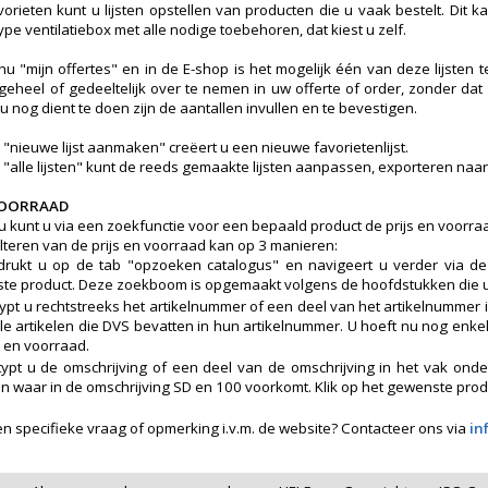
avorieten kunt u lijsten opstellen van producten die u vaak bestelt. Dit k
pe ventilatiebox met alle nodige toebehoren, dat kiest u zelf.
nu "mijn offertes" en in de E-shop is het mogelijk één van deze lijsten
t geheel of gedeeltelijk over te nemen in uw offerte of order, zonder d
u nog dient te doen zijn de aantallen invullen en te bevestigen.
 "nieuwe lijst aanmaken" creëert u een nieuwe favorietenlijst.
b "alle lijsten" kunt de reeds gemaakte lijsten aanpassen, exporteren naar
 VOORRAAD
u kunt u via een zoekfunctie voor een bepaald product de prijs en voorraa
lteren van de prijs en voorraad kan op 3 manieren:
drukt u op de tab "opzoeken catalogus" en navigeert u verder via d
e product. Deze zoekboom is opgemaakt volgens de hoofdstukken die u ook
ypt u rechtstreeks het artikelnummer of een deel van het artikelnummer i
alle artikelen die DVS bevatten in hun artikelnummer. U hoeft nu nog enke
s en voorraad.
ypt u de omschrijving of een deel van de omschrijving in het vak onder 
en waar in de omschrijving SD en 100 voorkomt. Klik op het gewenste produc
en specifieke vraag of opmerking i.v.m. de website? Contacteer ons via
in