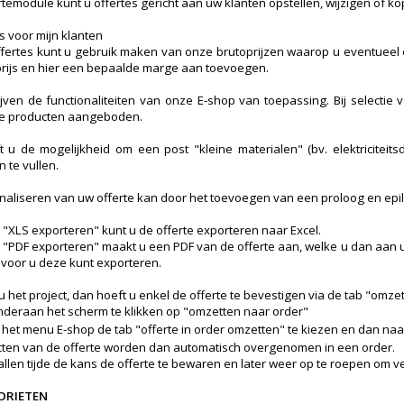
rtemodule kunt u offertes gericht aan uw klanten opstellen, wijzigen of ko
s voor mijn klanten
ffertes kunt u gebruik maken van onze brutoprijzen waarop u eventueel e
ijs en hier een bepaalde marge aan toevoegen.
ijven de functionaliteiten van onze E-shop van toepassing. Bij selecti
de producten aangeboden.
 u de mogelijkheid om een post "kleine materialen" (bv. elektriciteits
n te vullen.
naliseren van uw offerte kan door het toevoegen van een proloog en epi
b "XLS exporteren" kunt u de offerte exporteren naar Excel.
b "PDF exporteren" maakt u een PDF van de offerte aan, welke u dan aan u
oor u deze kunt exporteren.
 het project, dan hoeft u enkel de offerte te bevestigen via de tab "omze
nderaan het scherm te klikken op "omzetten naar order"
 het menu E-shop de tab "offerte in order omzetten" te kiezen en dan naa
ten van de offerte worden dan automatisch overgenomen in een order.
allen tijde de kans de offerte te bewaren en later weer op te roepen om v
ORIETEN