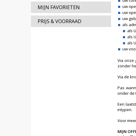
uw con
uw ope
MIJN FAVORIETEN
uw ope
uw geb
PRIJS & VOORRAAD
als adm
als 
als 
als 
uw voor
Via onze 
zonder he
Via de kn
Pas wanne
onder de 
Een laats
intypen.
Voor meer
MIJN OFF