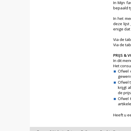
In Mijn f
bepaald ty
In het me
deze lijs
enige dat 
Via de tab
Via de ta
PRIJS &
In dit men
Het consu
Ofwel 
gewenst
Ofwel t
krijgt 
de prij
Ofwel t
artikel
Heeft u e