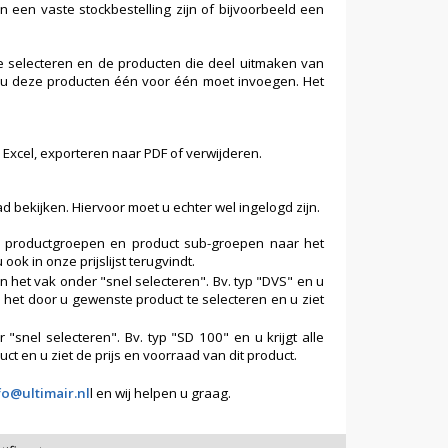
an een vaste stockbestelling zijn of bijvoorbeeld een
 te selecteren en de producten die deel uitmaken van
at u deze producten één voor één moet invoegen. Het
 Excel, exporteren naar PDF of verwijderen.
d bekijken. Hiervoor moet u echter wel ingelogd zijn.
e productgroepen en product sub-groepen naar het
 in onze prijslijst terugvindt.
n het vak onder "snel selecteren". Bv. typ "DVS" en u
l het door u gewenste product te selecteren en u ziet
"snel selecteren". Bv. typ "SD 100" en u krijgt alle
t en u ziet de prijs en voorraad van dit product.
fo@ultimair.nl
l en wij helpen u graag.