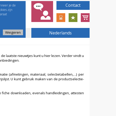
Contact
nneer je de
kies zijn
araat
Weigeren
Nederlands
e laatste nieuwtjes kunt u hier lezen. Verder vindt u
anbiedingen.
atie (afmetingen, materiaal, selectietabellen,…) per
jslijst. U kunt gebruik maken van de productselectie-
e fiche downloaden, evenals handleidingen, attesten