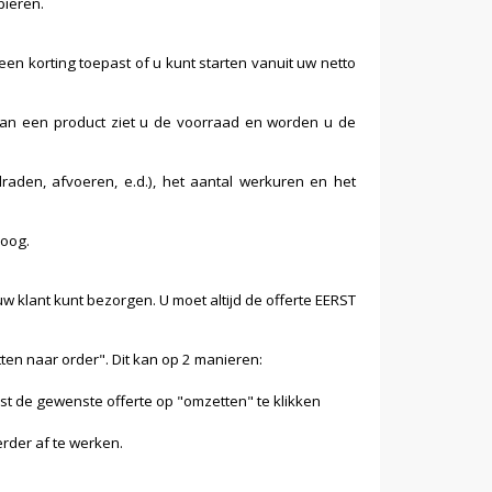
piëren.
en korting toepast of u kunt starten vanuit uw netto
e van een product ziet u de voorraad en worden u de
draden, afvoeren, e.d.), het aantal werkuren en het
loog.
w klant kunt bezorgen. U moet altijd de offerte EERST
tten naar order". Dit kan op 2 manieren:
st de gewenste offerte op "omzetten" te klikken
erder af te werken.