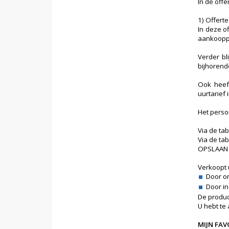
In de offe
1) Offerte
In deze o
aankooppr
Verder bl
bijhoren
Ook heeft
uurtarief i
Het perso
Via de ta
Via de ta
OPSLAAN v
Verkoopt u
Door o
Door in
De produc
U hebt te 
MIJN FAV