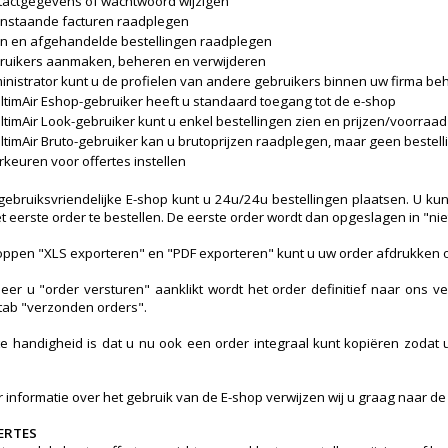
tactgegevens of wachtwoord wijzigen
nstaande facturen raadplegen
n en afgehandelde bestellingen raadplegen
ruikers aanmaken, beheren en verwijderen
inistrator kunt u de profielen van andere gebruikers binnen uw firma be
UltimAir Eshop-gebruiker heeft u standaard toegang tot de e-shop
UltimAir Look-gebruiker kunt u enkel bestellingen zien en prijzen/voorraa
UltimAir Bruto-gebruiker kan u brutoprijzen raadplegen, maar geen bestel
keuren voor offertes instellen
gebruiksvriendelijke E-shop kunt u 24u/24u bestellingen plaatsen. U k
t eerste order te bestellen. De eerste order wordt dan opgeslagen in "ni
oppen "XLS exporteren" en "PDF exporteren" kunt u uw order afdrukken o
er u "order versturen" aanklikt wordt het order definitief naar ons v
tab "verzonden orders".
te handigheid is dat u nu ook een order integraal kunt kopiëren zodat u
 informatie over het gebruik van de E-shop verwijzen wij u graag naar de
ERTES