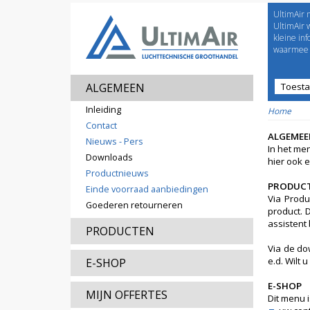
UltimAir 
Welco
UltimAir 
kleine in
waarmee j
ALGEMEEN
Toest
Prijsl
Inleiding
Home
Contact
ALGEMEE
Nieuws - Pers
In het me
Downloads
hier ook 
Productnieuws
PRODUC
Einde voorraad aanbiedingen
Via Produ
Goederen retourneren
product. 
assistent
PRODUCTEN
Via de do
e.d. Wilt 
E-SHOP
E-SHOP
MIJN OFFERTES
Dit menu i