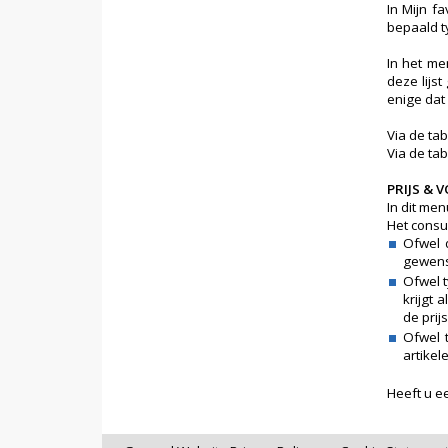
In Mijn f
bepaald ty
In het me
deze lijs
enige dat 
Via de tab
Via de ta
PRIJS &
In dit men
Het consu
Ofwel 
gewenst
Ofwel t
krijgt 
de prij
Ofwel t
artikel
Heeft u e