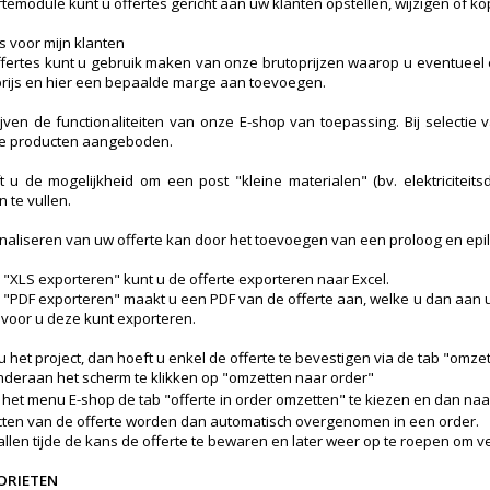
rtemodule kunt u offertes gericht aan uw klanten opstellen, wijzigen of ko
s voor mijn klanten
ffertes kunt u gebruik maken van onze brutoprijzen waarop u eventueel e
ijs en hier een bepaalde marge aan toevoegen.
ijven de functionaliteiten van onze E-shop van toepassing. Bij selecti
de producten aangeboden.
 u de mogelijkheid om een post "kleine materialen" (bv. elektriciteits
n te vullen.
naliseren van uw offerte kan door het toevoegen van een proloog en epi
b "XLS exporteren" kunt u de offerte exporteren naar Excel.
b "PDF exporteren" maakt u een PDF van de offerte aan, welke u dan aan u
oor u deze kunt exporteren.
 het project, dan hoeft u enkel de offerte te bevestigen via de tab "omze
nderaan het scherm te klikken op "omzetten naar order"
 het menu E-shop de tab "offerte in order omzetten" te kiezen en dan naa
ten van de offerte worden dan automatisch overgenomen in een order.
allen tijde de kans de offerte te bewaren en later weer op te roepen om v
ORIETEN