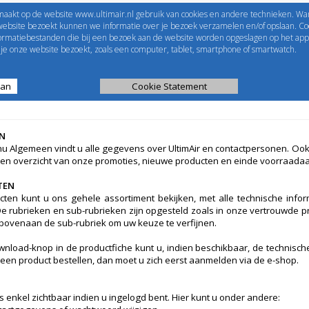
maakt op de website www.ultimair.nl gebruik van cookies en andere technieken. Wa
me to
UltimAir
EShop-nummer
website bezoekt kunnen we informatie over je bezoek verzamelen en/of opslaan. Coo
formatiebestanden die bij een bezoek aan de website worden opgeslagen op het app
Wachtwoord
e onze website bezoekt, zoals een computer, tablet, smartphone of smartwatch.
aan
ijst
Kanaalberekening
Cookie Statement
Selectie tools
N
nu Algemeen vindt u alle gegevens over UltimAir en contactpersonen. Ook d
een overzicht van onze promoties, nieuwe producten en einde voorraada
TEN
cten kunt u ons gehele assortiment bekijken, met alle technische inform
De rubrieken en sub-rubrieken zijn opgesteld zoals in onze vertrouwde pri
 bovenaan de sub-rubriek om uw keuze te verfijnen.
wnload-knop in de productfiche kunt u, indien beschikbaar, de technisch
u een product bestellen, dan moet u zich eerst aanmelden via de e-shop.
s enkel zichtbaar indien u ingelogd bent. Hier kunt u onder andere: