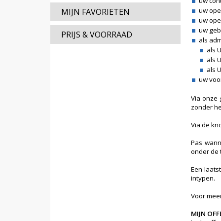
uw con
uw ope
MIJN FAVORIETEN
uw ope
uw geb
PRIJS & VOORRAAD
als adm
als 
als 
als 
uw voor
Via onze 
zonder he
Via de kn
Pas wanne
onder de 
Een laats
intypen.
Voor meer
MIJN OFF