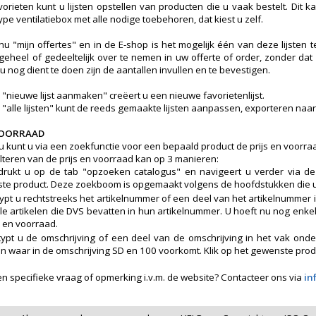
avorieten kunt u lijsten opstellen van producten die u vaak bestelt. Dit k
pe ventilatiebox met alle nodige toebehoren, dat kiest u zelf.
nu "mijn offertes" en in de E-shop is het mogelijk één van deze lijsten
t geheel of gedeeltelijk over te nemen in uw offerte of order, zonder d
u nog dient te doen zijn de aantallen invullen en te bevestigen.
 "nieuwe lijst aanmaken" creëert u een nieuwe favorietenlijst.
b "alle lijsten" kunt de reeds gemaakte lijsten aanpassen, exporteren naar
 VOORRAAD
u kunt u via een zoekfunctie voor een bepaald product de prijs en voorraa
lteren van de prijs en voorraad kan op 3 manieren:
drukt u op de tab "opzoeken catalogus" en navigeert u verder via d
e product. Deze zoekboom is opgemaakt volgens de hoofdstukken die u ook
ypt u rechtstreeks het artikelnummer of een deel van het artikelnummer i
alle artikelen die DVS bevatten in hun artikelnummer. U hoeft nu nog enke
s en voorraad.
ypt u de omschrijving of een deel van de omschrijving in het vak onder 
en waar in de omschrijving SD en 100 voorkomt. Klik op het gewenste produc
en specifieke vraag of opmerking i.v.m. de website? Contacteer ons via
in