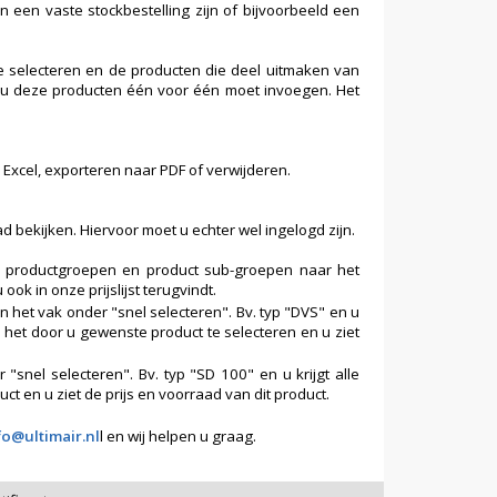
an een vaste stockbestelling zijn of bijvoorbeeld een
 te selecteren en de producten die deel uitmaken van
at u deze producten één voor één moet invoegen. Het
 Excel, exporteren naar PDF of verwijderen.
d bekijken. Hiervoor moet u echter wel ingelogd zijn.
e productgroepen en product sub-groepen naar het
 in onze prijslijst terugvindt.
n het vak onder "snel selecteren". Bv. typ "DVS" en u
l het door u gewenste product te selecteren en u ziet
"snel selecteren". Bv. typ "SD 100" en u krijgt alle
t en u ziet de prijs en voorraad van dit product.
fo@ultimair.nl
l en wij helpen u graag.