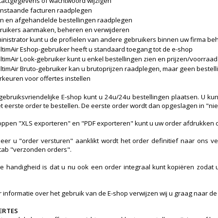
tactgegevens of wachtwoord wijzigen
nstaande facturen raadplegen
n en afgehandelde bestellingen raadplegen
ruikers aanmaken, beheren en verwijderen
inistrator kunt u de profielen van andere gebruikers binnen uw firma be
UltimAir Eshop-gebruiker heeft u standaard toegang tot de e-shop
UltimAir Look-gebruiker kunt u enkel bestellingen zien en prijzen/voorraa
UltimAir Bruto-gebruiker kan u brutoprijzen raadplegen, maar geen bestel
keuren voor offertes instellen
gebruiksvriendelijke E-shop kunt u 24u/24u bestellingen plaatsen. U k
t eerste order te bestellen. De eerste order wordt dan opgeslagen in "ni
oppen "XLS exporteren" en "PDF exporteren" kunt u uw order afdrukken o
er u "order versturen" aanklikt wordt het order definitief naar ons v
tab "verzonden orders".
te handigheid is dat u nu ook een order integraal kunt kopiëren zodat u
 informatie over het gebruik van de E-shop verwijzen wij u graag naar de
ERTES