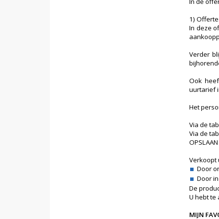
In de offe
1) Offerte
In deze o
aankooppr
Verder bl
bijhoren
Ook heeft
uurtarief i
Het perso
Via de ta
Via de ta
OPSLAAN v
Verkoopt u
Door o
Door in
De produc
U hebt te 
MIJN FAV