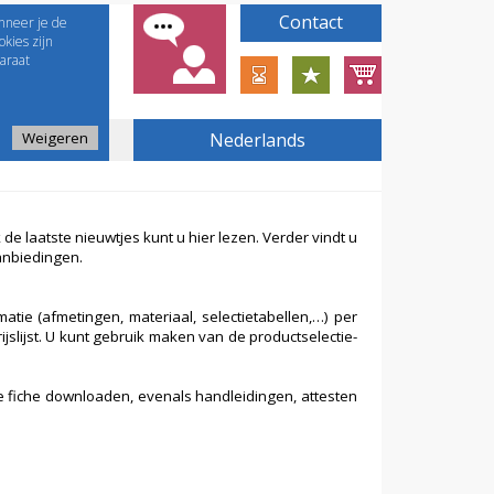
Contact
nneer je de
kies zijn
araat
Weigeren
Nederlands
e laatste nieuwtjes kunt u hier lezen. Verder vindt u
anbiedingen.
atie (afmetingen, materiaal, selectietabellen,…) per
jslijst. U kunt gebruik maken van de productselectie-
e fiche downloaden, evenals handleidingen, attesten