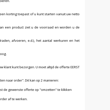
piëren.
en korting toepast of u kunt starten vanuit uw netto
e van een product ziet u de voorraad en worden u de
draden, afvoeren, e.d.), het aantal werkuren en het
loog.
w klant kunt bezorgen. U moet altijd de offerte EERST
tten naar order". Dit kan op 2 manieren:
st de gewenste offerte op "omzetten" te klikken
erder af te werken.