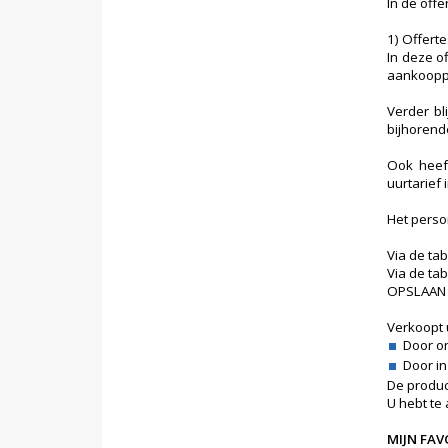
In de offe
1) Offerte
In deze o
aankooppr
Verder bl
bijhoren
Ook heeft
uurtarief i
Het perso
Via de ta
Via de ta
OPSLAAN v
Verkoopt u
Door o
Door in
De produc
U hebt te 
MIJN FAV