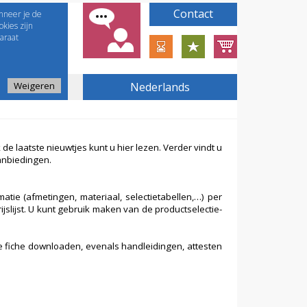
Contact
nneer je de
kies zijn
araat
Weigeren
Nederlands
e laatste nieuwtjes kunt u hier lezen. Verder vindt u
anbiedingen.
atie (afmetingen, materiaal, selectietabellen,…) per
jslijst. U kunt gebruik maken van de productselectie-
e fiche downloaden, evenals handleidingen, attesten