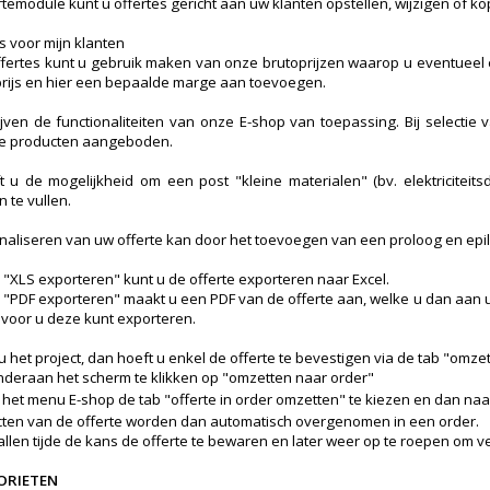
rtemodule kunt u offertes gericht aan uw klanten opstellen, wijzigen of ko
s voor mijn klanten
ffertes kunt u gebruik maken van onze brutoprijzen waarop u eventueel e
ijs en hier een bepaalde marge aan toevoegen.
ijven de functionaliteiten van onze E-shop van toepassing. Bij selecti
de producten aangeboden.
 u de mogelijkheid om een post "kleine materialen" (bv. elektriciteits
n te vullen.
naliseren van uw offerte kan door het toevoegen van een proloog en epi
b "XLS exporteren" kunt u de offerte exporteren naar Excel.
b "PDF exporteren" maakt u een PDF van de offerte aan, welke u dan aan u
oor u deze kunt exporteren.
 het project, dan hoeft u enkel de offerte te bevestigen via de tab "omze
nderaan het scherm te klikken op "omzetten naar order"
 het menu E-shop de tab "offerte in order omzetten" te kiezen en dan naa
ten van de offerte worden dan automatisch overgenomen in een order.
allen tijde de kans de offerte te bewaren en later weer op te roepen om v
ORIETEN