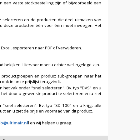
an een vaste stockbestelling zijn of bijvoorbeeld een
 te selecteren en de producten die deel uitmaken van
at u deze producten één voor één moet invoegen. Het
 Excel, exporteren naar PDF of verwijderen.
d bekijken. Hiervoor moet u echter wel ingelogd zijn.
e productgroepen en product sub-groepen naar het
 in onze prijslijst terugvindt.
n het vak onder "snel selecteren". Bv. typ "DVS" en u
l het door u gewenste product te selecteren en u ziet
"snel selecteren". Bv. typ "SD 100" en u krijgt alle
t en u ziet de prijs en voorraad van dit product.
fo@ultimair.nl
l en wij helpen u graag.