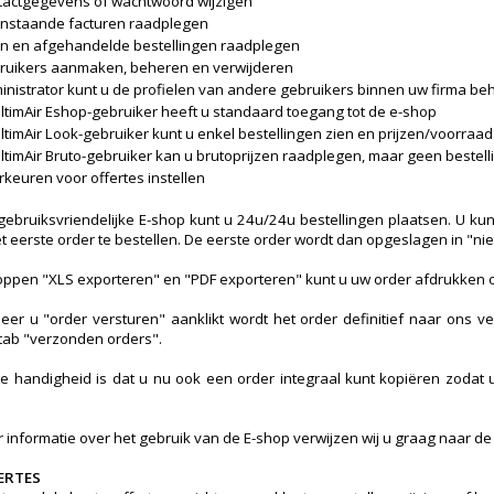
tactgegevens of wachtwoord wijzigen
nstaande facturen raadplegen
n en afgehandelde bestellingen raadplegen
ruikers aanmaken, beheren en verwijderen
inistrator kunt u de profielen van andere gebruikers binnen uw firma be
UltimAir Eshop-gebruiker heeft u standaard toegang tot de e-shop
UltimAir Look-gebruiker kunt u enkel bestellingen zien en prijzen/voorraa
UltimAir Bruto-gebruiker kan u brutoprijzen raadplegen, maar geen bestel
keuren voor offertes instellen
gebruiksvriendelijke E-shop kunt u 24u/24u bestellingen plaatsen. U k
t eerste order te bestellen. De eerste order wordt dan opgeslagen in "ni
oppen "XLS exporteren" en "PDF exporteren" kunt u uw order afdrukken o
er u "order versturen" aanklikt wordt het order definitief naar ons v
tab "verzonden orders".
te handigheid is dat u nu ook een order integraal kunt kopiëren zodat u
 informatie over het gebruik van de E-shop verwijzen wij u graag naar de
ERTES