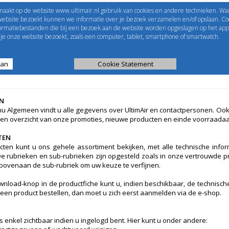
maakt op de website www.ultimair.nl gebruik van cookies en andere technieken. Wa
me to
UltimAir
EShop-nummer
website bezoekt kunnen we informatie over je bezoek verzamelen en/of opslaan. Coo
formatiebestanden die bij een bezoek aan de website worden opgeslagen op het app
Wachtwoord
e onze website bezoekt, zoals een computer, tablet, smartphone of smartwatch.
aan
ijst
Kanaalberekening
Cookie Statement
Selectie tools
N
nu Algemeen vindt u alle gegevens over UltimAir en contactpersonen. Ook d
een overzicht van onze promoties, nieuwe producten en einde voorraada
TEN
cten kunt u ons gehele assortiment bekijken, met alle technische inform
De rubrieken en sub-rubrieken zijn opgesteld zoals in onze vertrouwde pri
 bovenaan de sub-rubriek om uw keuze te verfijnen.
wnload-knop in de productfiche kunt u, indien beschikbaar, de technisch
u een product bestellen, dan moet u zich eerst aanmelden via de e-shop.
s enkel zichtbaar indien u ingelogd bent. Hier kunt u onder andere: