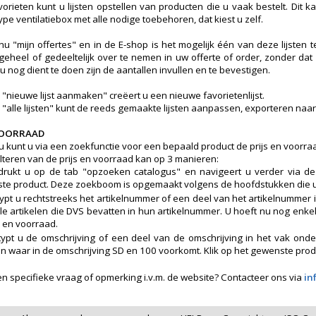
avorieten kunt u lijsten opstellen van producten die u vaak bestelt. Dit k
pe ventilatiebox met alle nodige toebehoren, dat kiest u zelf.
nu "mijn offertes" en in de E-shop is het mogelijk één van deze lijsten
t geheel of gedeeltelijk over te nemen in uw offerte of order, zonder d
u nog dient te doen zijn de aantallen invullen en te bevestigen.
 "nieuwe lijst aanmaken" creëert u een nieuwe favorietenlijst.
b "alle lijsten" kunt de reeds gemaakte lijsten aanpassen, exporteren naar
 VOORRAAD
u kunt u via een zoekfunctie voor een bepaald product de prijs en voorraa
lteren van de prijs en voorraad kan op 3 manieren:
drukt u op de tab "opzoeken catalogus" en navigeert u verder via d
e product. Deze zoekboom is opgemaakt volgens de hoofdstukken die u ook
ypt u rechtstreeks het artikelnummer of een deel van het artikelnummer i
alle artikelen die DVS bevatten in hun artikelnummer. U hoeft nu nog enke
s en voorraad.
ypt u de omschrijving of een deel van de omschrijving in het vak onder 
en waar in de omschrijving SD en 100 voorkomt. Klik op het gewenste produc
en specifieke vraag of opmerking i.v.m. de website? Contacteer ons via
in