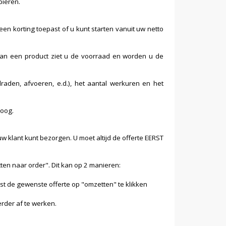
piëren.
en korting toepast of u kunt starten vanuit uw netto
e van een product ziet u de voorraad en worden u de
draden, afvoeren, e.d.), het aantal werkuren en het
loog.
w klant kunt bezorgen. U moet altijd de offerte EERST
tten naar order". Dit kan op 2 manieren:
st de gewenste offerte op "omzetten" te klikken
erder af te werken.