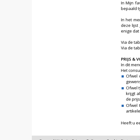
In Mijn f
bepaald ty
In het me
deze lijs
enige dat 
Via de tab
Via de ta
PRIJS &
In dit men
Het consu
Ofwel 
gewenst
Ofwel t
krijgt 
de prij
Ofwel t
artikel
Heeft u e