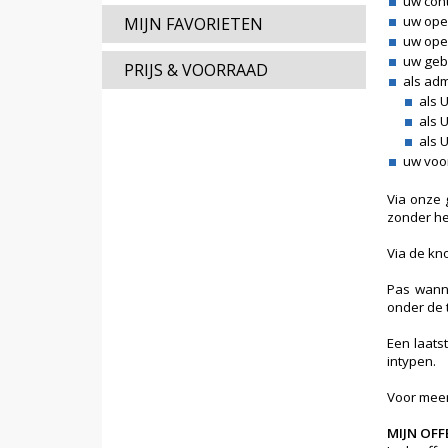
uw con
uw ope
MIJN FAVORIETEN
uw ope
uw geb
PRIJS & VOORRAAD
als adm
als 
als 
als 
uw voor
Via onze 
zonder he
Via de kn
Pas wanne
onder de 
Een laats
intypen.
Voor meer
MIJN OFF