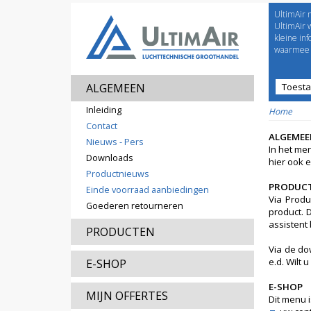
UltimAir 
Welco
UltimAir 
kleine in
waarmee j
ALGEMEEN
Toest
Prijsl
Inleiding
Home
Contact
ALGEMEE
Nieuws - Pers
In het me
Downloads
hier ook 
Productnieuws
PRODUC
Einde voorraad aanbiedingen
Via Produ
Goederen retourneren
product. 
assistent
PRODUCTEN
Via de do
e.d. Wilt 
E-SHOP
E-SHOP
MIJN OFFERTES
Dit menu i