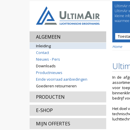
UltimAir 
Welco
UltimAir 
kleine in
waarmee j
ALGEMEEN
Toest
Prijsl
Inleiding
Home
Contact
Nieuws - Pers
Ultim
Downloads
Productnieuws
In de afg
Einde voorraad aanbiedingen
assortime
Goederen retourneren
voor toep
binnenkli
PRODUCTEN
bedrijf vo
Het doel 
E-SHOP
technisch
luchttechn
MIJN OFFERTES