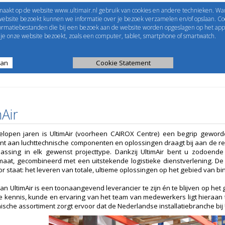
maakt op de website www.ultimair.nl gebruik van cookies en andere technieken. Wa
me to
UltimAir
EShop-nummer
website bezoekt kunnen we informatie over je bezoek verzamelen en/of opslaan. Coo
formatiebestanden die bij een bezoek aan de website worden opgeslagen op het app
Wachtwoord
e onze website bezoekt, zoals een computer, tablet, smartphone of smartwatch.
aan
ijst
Kanaalberekening
Cookie Statement
Selectie tools
Air
elopen jaren is UltimAir (voorheen CAIROX Centre) een begrip geword
nt aan luchttechnische componenten en oplossingen draagt bij aan de rea
assing in elk gewenst projecttype. Dankzij UltimAir bent u zodoende
maat, gecombineerd met een uitstekende logistieke dienstverlening. D
or staat: het leveren van totale, ultieme oplossingen op het gebied van b
van UltimAir is een toonaangevend leverancier te zijn én te blijven op h
e kennis, kunde en ervaring van het team van medewerkers ligt hieraan 
ische assortiment zorgt ervoor dat de Nederlandse installatiebranche bij Ult