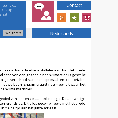
Contact
nneer je de
kies zijn
araat
Weigeren
Nederlands
en in de Nederlandse installatiebranche. Het brede
lisatie van een gezond binnenklimaat en is geschikt
 altijd verzekerd van een optimaal en comfortabel
e nieuwe bedrijfsnaam draagt nog meer uit waar het
innenklimaattechniek.
et gebied van binnenklimaat technologie. De aanwezige
ten grondslag. Dit alles gecombineerd met het brede
imAir altijd aan het juiste adres is!