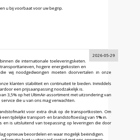
en u bij voorbaat voor uw begrip.
2026-05-29
innen de internationale toeleveringsketen.
 transporttarieven, hogere energiekosten en
en die wij noodgedwongen moeten doorvertalen in onze
e klanten stabiliteit en continuïteit te bieden. Inmiddels
rdoor een prijsaanpassing noodzakelijk is.
n 3,5% op het UltimAir-assortiment met uitzondering van
en service die u van ons mag verwachten.
andstofmarkt voor extra druk op de transportkosten. Om
6
een tijdelijke transport- en brandstoftoeslag van
1%
in.
en is uitsluitend van toepassing op leveringen die door
oeslag opnieuw beoordelen en waar mogelijk beëindigen.
 informatie kunt u uiteraard contact met ons opnemen.