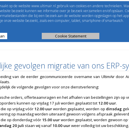
maakt op de website www.ultimair.nl gebruik van cookies en andere technieken. Wa
me to
UltimAir
EShop-nummer
website bezoekt kunnen we informatie over je bezoek verzamelen en/of opslaan. Coo
formatiebestanden die bij een bezoek aan de website worden opgeslagen op het app
Wachtwoord
e onze website bezoekt, zoals een computer, tablet, smartphone of smartwatch.
aan
ijst
Kanaalberekening
Cookie Statement
Selectie tools
lijke gevolgen migratie van ons ERP-
eiding van de eerder gecommuniceerde overname van UltimAir door Ai
laats.
tijdelijk de volgende gevolgen voor onze dienstverlening:
ische orders, offerteaanvragen en het afhalen van bestellingen zijn op vri
porders kunnen op vrijdag 17 juli worden geplaatst tot
12.00 uur
.
die op vrijdag vóór
12.00 uur
worden geplaatst, worden op
dinsdag
gel
evering op maandag worden uiteraard gewoon volgens afspraak geleverd
 die op donderdag vóór
15.00 uur
worden geplaatst, worden gewoon op v
ndag 20 juli
staan wij vanaf
10.00 uur
weer volledig tot uw beschikking.