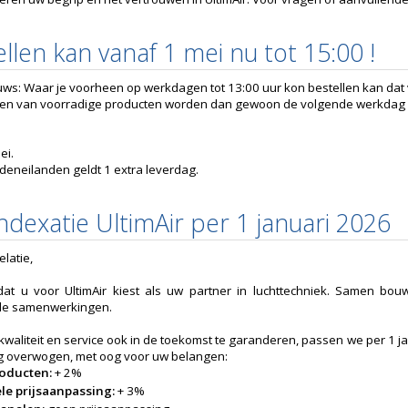
llen kan vanaf 1 mei nu tot 15:00 !
ws: Waar je voorheen op werkdagen tot 13:00 uur kon bestellen kan dat 
gen van voorradige producten worden dan gewoon de volgende werkdag 
ei.
eneilanden geldt 1 extra leverdag.
indexatie UltimAir per 1 januari 2026
latie,
dat u voor UltimAir kiest als uw partner in luchttechniek. Samen b
lle samenwerkingen.
waliteit en service ook in de toekomst te garanderen, passen we per 1 j
g overwogen, met oog voor uw belangen:
roducten:
+ 2%
le prijsaanpassing:
+ 3%