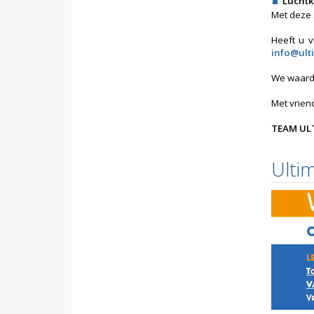
Luchtk
Met deze 
Heeft u v
info@ulti
We waarde
Met vriend
TEAM UL
Ultim