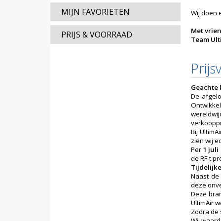
MIJN FAVORIETEN
Wij doen 
Met vrien
PRIJS & VOORRAAD
Team Ult
Prijs
Geachte 
De afgelo
Ontwikkel
wereldwi
verkooppr
Bij Ultim
zien wij 
Per
1 juli
de RF-t pr
Tijdelijk
Naast de 
deze onve
Deze bran
UltimAir 
Zodra de 
Wij waard