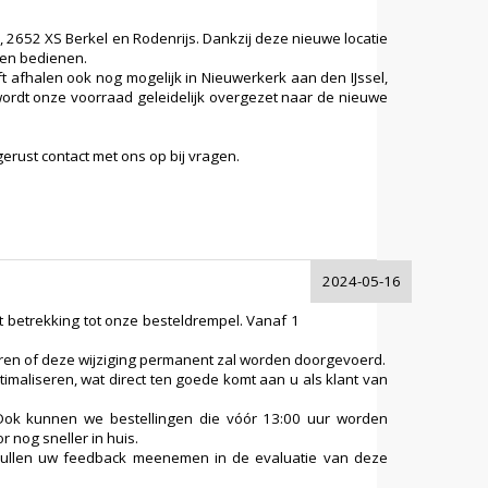
3, 2652 XS Berkel en Rodenrijs. Dankzij deze nieuwe locatie
nen bedienen.
ijft afhalen ook nog mogelijk in Nieuwerkerk aan den IJssel,
wordt onze voorraad geleidelijk overgezet naar de nieuwe
erust contact met ons op bij vragen.
2024-05-16
t betrekking tot onze besteldrempel. Vanaf 1
lueren of deze wijziging permanent zal worden doorgevoerd.
timaliseren, wat direct ten goede komt aan u als klant van
. Ook kunnen we bestellingen die vóór 13:00 uur worden
 nog sneller in huis.
ullen uw feedback meenemen in de evaluatie van deze