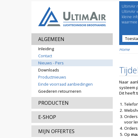
UltimAir 
Welco
UltimAir 
kleine in
waarmee j
ALGEMEEN
Toest
Prijsl
Inleiding
Home
Contact
Nieuws - Pers
Tijde
Downloads
Productnieuws
Naar aanl
Einde voorraad aanbiedingen
systeem p
Goederen retourneren
Dit heeft 
PRODUCTEN
Telefon
Websho
E-SHOP
Orders 
voor l
Orders
MIJN OFFERTES
Op
maa