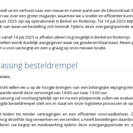
breidt uit en verhuist naar een nieuw en ruimer pand aan de Edisonstraat 
n we over een groter magazijn, waarmee we u sneller en efficiënter kun
uni 2025 zijn wij operationeel in Berkel en Rodenrijs. Tot 14 juli 2025 bl
jk van waar uw bestelling zich bevindt. Tijdens deze overgangsperiode 
: vanaf 14 juli 2025 is afhalen alleen nog mogelijk in Berkel en Rodenrijs.
estellen wordt duidelijk aangegeven waar uw goederen klaarstaan. Neem g
n u voor uw begrip en zien u graag op onze nieuwe locatie.
assing besteldrempel
latie,
ericht willen we u op de hoogte brengen van een belangrijke wijziging me
taande wordt deze vervroegd van 14:00 uur naar 13:00 uur.
assing zal voorlopig tijdelijk zijn en na een pilotperiode zullen we eva
igde besteldrempel stelt ons in staat om onze logistieke processen te op
t leiden tot minder vertragingen en een efficiënter voorraadbeheer
 nog dezelfde dag verwerken en verzenden; u heeft bestellingen daardoor
eren uw begrip en medewerking tijdens deze overgangsperiode en z