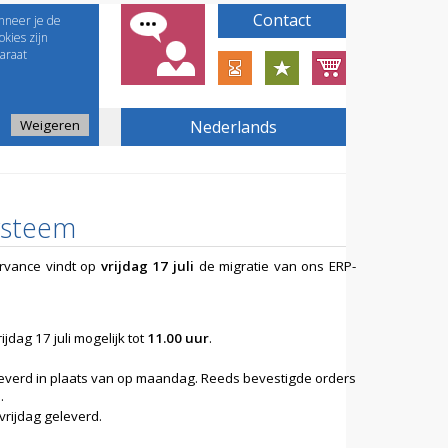
Contact
nneer je de
kies zijn
araat
Weigeren
Nederlands
systeem
rvance vindt op
vrijdag 17 juli
de migratie van ons ERP-
jdag 17 juli mogelijk tot
11.00 uur
.
everd in plaats van op maandag. Reeds bevestigde orders
.
rijdag geleverd.