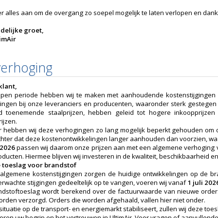
er alles aan om de overgang zo soepel mogelijk te laten verlopen en dank
delijke groet,
imAir
verhoging
klant,
pen periode hebben wij te maken met aanhoudende kostenstijgingen b
ingen bij onze leveranciers en producenten, waaronder sterk gestegen
jd toenemende staalprijzen, hebben geleid tot hogere inkoopprijz
ijzen.
Air hebben wij deze verhogingen zo lang mogelijk beperkt gehouden om onz
echter dat deze kostenontwikkelingen langer aanhouden dan voorzien, waa
 2026
passen wij daarom onze prijzen aan met een algemene verhoging va
oducten. Hiermee blijven wij investeren in de kwaliteit, beschikbaarheid 
e toeslag voor brandstof
algemene kostenstijgingen zorgen de huidige ontwikkelingen op de br
rwachte stijgingen gedeeltelijk op te vangen, voeren wij vanaf
1 juli 202
dstoftoeslag wordt berekend over de factuurwaarde van nieuwe orders 
worden verzorgd. Orders die worden afgehaald, vallen hier niet onder.
situatie op de transport- en energiemarkt stabiliseert, zullen wij deze t
eren uw begrip en het vertrouwen in UltimAir. Voor vragen of aanvullende