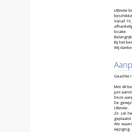
UltimAir 
beschikke
Vanaf 16 j
afhankeli
locatie.
Belangrijk
Bij het b
Wij danke
Aanp
Geachte re
Met dit b
juni aans
Deze aanp
De gewijz
UltimAir.
Zo zal he
geplaatst
We waard
wijziging.