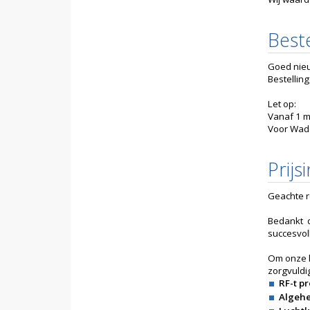
Beste
Goed nieu
Bestellin
Let op:
Vanaf 1 m
Voor Wadd
Prijs
Geachte re
Bedankt 
succesvo
Om onze k
zorgvuldi
RF-t p
Algehe