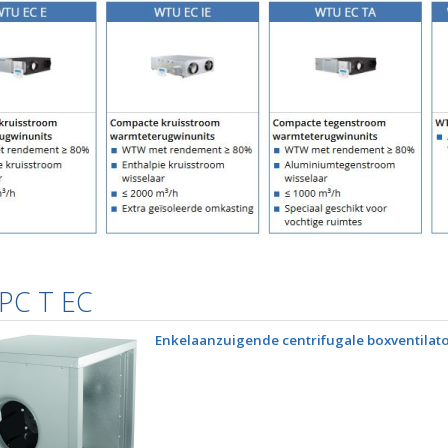
PC T EC
Enkelaanzuigende centrifugale boxventilat