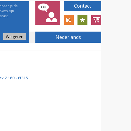
Contact
nneer je de
kies zijn
araat
Weigeren
Nederlands
x Ø160 - Ø315