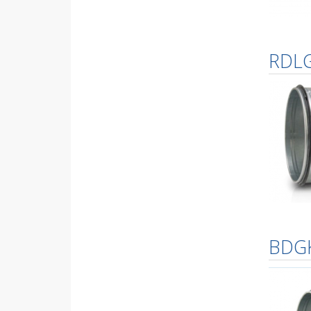
RDL
BDG