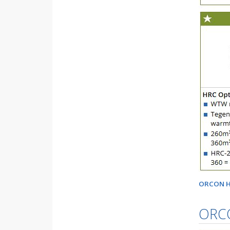
ORCON H
ORC