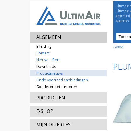
UltimAir 
Welco
UltimAir 
kleine in
waarmee j
ALGEMEEN
Toest
Prijsl
Inleiding
Home
Contact
Nieuws - Pers
PLU
Downloads
Productnieuws
Einde voorraad aanbiedingen
Goederen retourneren
PRODUCTEN
E-SHOP
MIJN OFFERTES