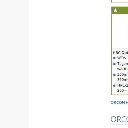
ORCON H
ORC