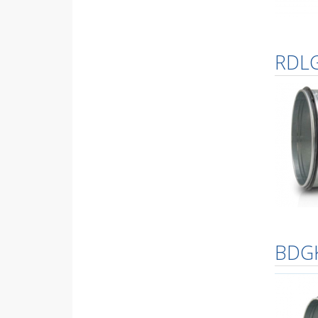
RDL
BDG