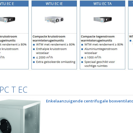
PC T EC
Enkelaanzuigende centrifugale boxventilat