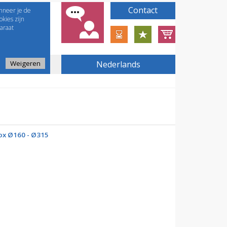
Contact
nneer je de
kies zijn
araat
Weigeren
Nederlands
x Ø160 - Ø315