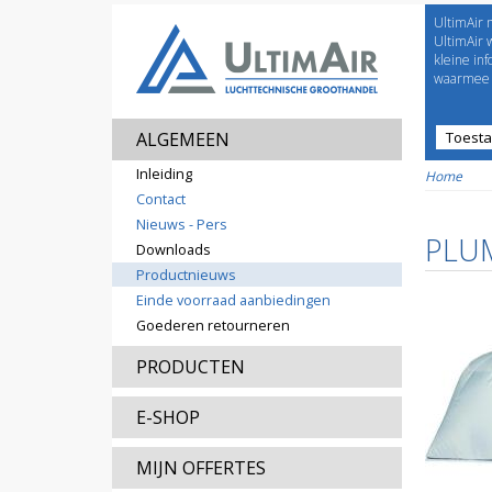
UltimAir 
Welco
UltimAir 
kleine in
waarmee j
ALGEMEEN
Toest
Prijsl
Inleiding
Home
Contact
Nieuws - Pers
PLU
Downloads
Productnieuws
Einde voorraad aanbiedingen
Goederen retourneren
PRODUCTEN
E-SHOP
MIJN OFFERTES