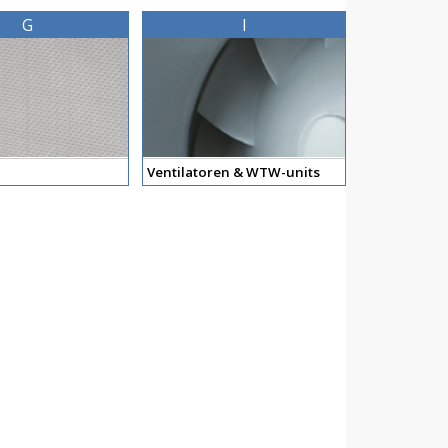
G
I
Ventilatoren & WTW-units