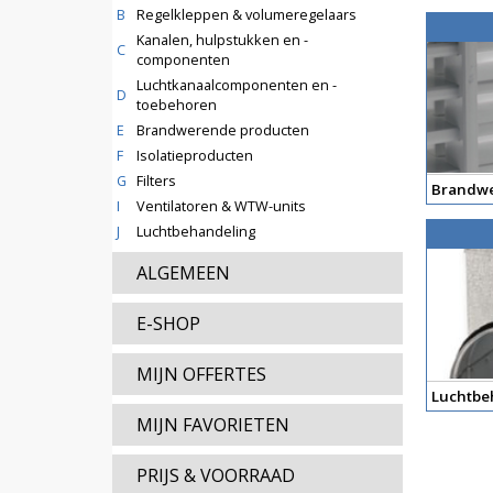
B
Regelkleppen & volumeregelaars
Kanalen, hulpstukken en -
C
componenten
Luchtkanaalcomponenten en -
D
toebehoren
E
Brandwerende producten
F
Isolatieproducten
G
Filters
Brandwe
I
Ventilatoren & WTW-units
J
Luchtbehandeling
ALGEMEEN
E-SHOP
MIJN OFFERTES
Luchtbe
MIJN FAVORIETEN
PRIJS & VOORRAAD