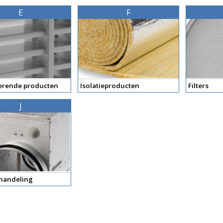
E
F
rende producten
Isolatieproducten
Filters
J
handeling