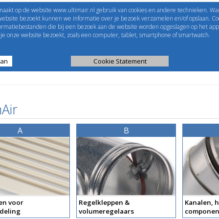
maakt op de website www.ultimair.nl gebruik van cookies en andere technieken. Wa
me to
UltimAir
EShop-nummer
website bezoekt kunnen we informatie over je bezoek verzamelen en/of opslaan. Coo
formatiebestanden die bij een bezoek aan de website worden opgeslagen op het app
Wachtwoord
e onze website bezoekt, zoals een computer, tablet, smartphone of smartwatch.
aan
ijst
Kanaalberekening
Cookie Statement
Selectie tools
Air
A
B
en voor
Regelkleppen &
Kanalen, h
deling
volumeregelaars
componen