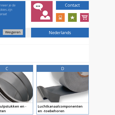
Contact
nneer je de
kies zijn
araat
Weigeren
Nederlands
C
D
ulpstukken en -
Luchtkanaalcomponenten
ten
en -toebehoren