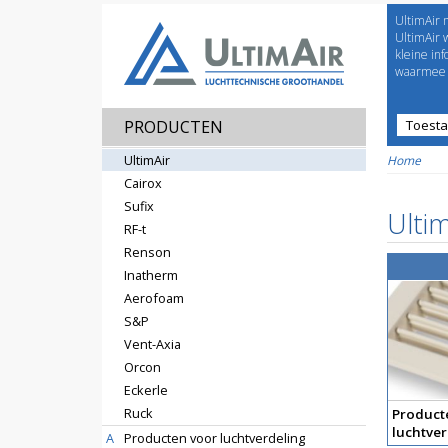
UltimAir 
Welco
UltimAir 
kleine in
waarmee j
PRODUCTEN
Toest
Prijsl
UltimAir
Home
Cairox
Sufix
Ultim
RF-t
Renson
Inatherm
Aerofoam
S&P
Vent-Axia
Orcon
Eckerle
Ruck
Product
luchtver
A
Producten voor luchtverdeling