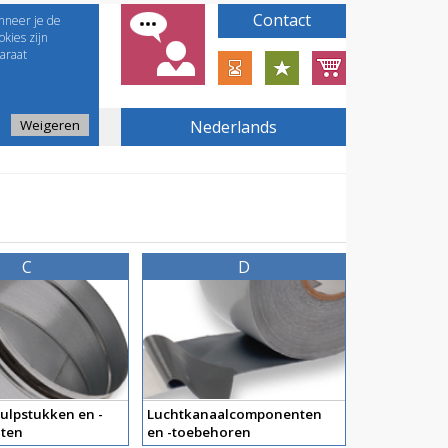
Contact
nneer je de
kies zijn
araat
Weigeren
Nederlands
C
D
ulpstukken en -
Luchtkanaalcomponenten
ten
en -toebehoren