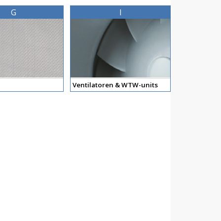
G
I
Ventilatoren & WTW-units