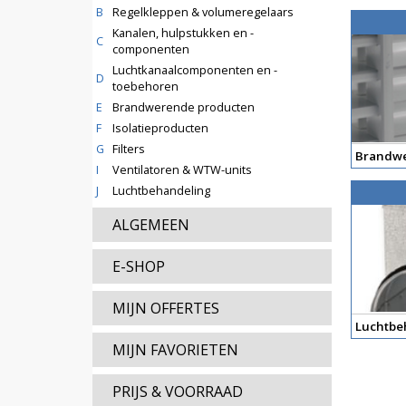
B
Regelkleppen & volumeregelaars
Kanalen, hulpstukken en -
C
componenten
Luchtkanaalcomponenten en -
D
toebehoren
E
Brandwerende producten
F
Isolatieproducten
G
Filters
Brandwe
I
Ventilatoren & WTW-units
J
Luchtbehandeling
ALGEMEEN
E-SHOP
MIJN OFFERTES
Luchtbe
MIJN FAVORIETEN
PRIJS & VOORRAAD