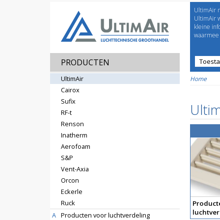
UltimAir 
Welco
UltimAir 
kleine in
waarmee j
PRODUCTEN
Toest
Prijsl
UltimAir
Home
Cairox
Sufix
Ultim
RF-t
Renson
Inatherm
Aerofoam
S&P
Vent-Axia
Orcon
Eckerle
Ruck
Product
luchtver
A
Producten voor luchtverdeling