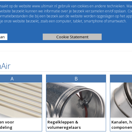
maakt op de website www.ultimair.nl gebruik van cookies en andere technieken. Wa
me to
UltimAir
EShop-nummer
website bezoekt kunnen we informatie over je bezoek verzamelen en/of opslaan. Coo
formatiebestanden die bij een bezoek aan de website worden opgeslagen op het app
Wachtwoord
e onze website bezoekt, zoals een computer, tablet, smartphone of smartwatch.
aan
ijst
Kanaalberekening
Cookie Statement
Selectie tools
Air
A
B
en voor
Regelkleppen &
Kanalen, h
deling
volumeregelaars
componen