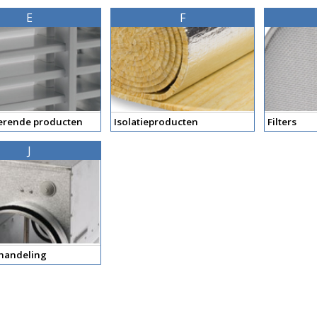
E
F
rende producten
Isolatieproducten
Filters
J
handeling