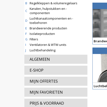
B
Regelkleppen & volumeregelaars
Kanalen, hulpstukken en -
C
componenten
Luchtkanaalcomponenten en -
D
toebehoren
E
Brandwerende producten
F
Isolatieproducten
G
Filters
Brandwe
I
Ventilatoren & WTW-units
J
Luchtbehandeling
ALGEMEEN
E-SHOP
MIJN OFFERTES
Luchtbe
MIJN FAVORIETEN
PRIJS & VOORRAAD