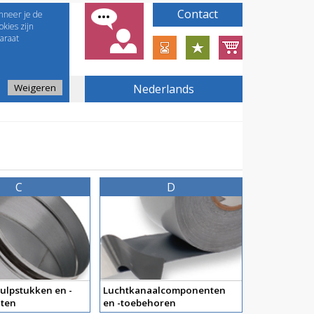
Contact
nneer je de
kies zijn
araat
Weigeren
Nederlands
C
D
ulpstukken en -
Luchtkanaalcomponenten
ten
en -toebehoren