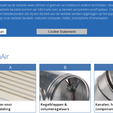
maakt op de website www.ultimair.nl gebruik van cookies en andere technieken. Wa
me to
UltimAir
EShop-nummer
website bezoekt kunnen we informatie over je bezoek verzamelen en/of opslaan. Coo
formatiebestanden die bij een bezoek aan de website worden opgeslagen op het app
Wachtwoord
e onze website bezoekt, zoals een computer, tablet, smartphone of smartwatch.
aan
ijst
Kanaalberekening
Cookie Statement
Selectie tools
Air
A
B
en voor
Regelkleppen &
Kanalen, h
deling
volumeregelaars
componen