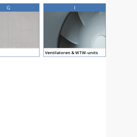
G
I
Ventilatoren & WTW-units