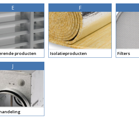
E
F
rende producten
Isolatieproducten
Filters
J
handeling