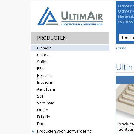
UltimAir 
Welco
UltimAir 
kleine in
waarmee j
PRODUCTEN
Toest
Prijsl
UltimAir
Home
Cairox
Sufix
Ultim
RF-t
Renson
Inatherm
Aerofoam
S&P
Vent-Axia
Orcon
Eckerle
Ruck
Product
luchtver
A
Producten voor luchtverdeling