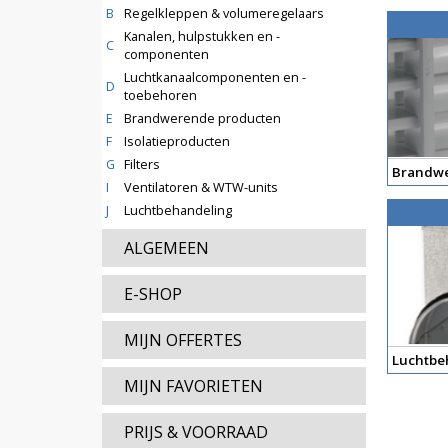
B
Regelkleppen & volumeregelaars
Kanalen, hulpstukken en -
C
componenten
Luchtkanaalcomponenten en -
D
toebehoren
E
Brandwerende producten
F
Isolatieproducten
G
Filters
Brandwe
I
Ventilatoren & WTW-units
J
Luchtbehandeling
ALGEMEEN
E-SHOP
MIJN OFFERTES
Luchtbe
MIJN FAVORIETEN
PRIJS & VOORRAAD