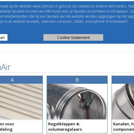
maakt op de website www.ultimair.nl gebruik van cookies en andere technieken. Wa
me to
UltimAir
EShop-nummer
website bezoekt kunnen we informatie over je bezoek verzamelen en/of opslaan. Coo
formatiebestanden die bij een bezoek aan de website worden opgeslagen op het app
Wachtwoord
e onze website bezoekt, zoals een computer, tablet, smartphone of smartwatch.
aan
ijst
Kanaalberekening
Cookie Statement
Selectie tools
Air
A
B
en voor
Regelkleppen &
Kanalen, h
deling
volumeregelaars
componen