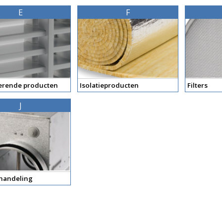
E
F
rende producten
Isolatieproducten
Filters
J
handeling