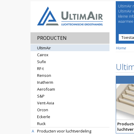
UltimAir 
Welco
UltimAir 
kleine in
waarmee j
PRODUCTEN
Toest
Prijsl
UltimAir
Home
Cairox
Sufix
Ultim
RF-t
Renson
Inatherm
Aerofoam
S&P
Vent-Axia
Orcon
Eckerle
Ruck
Product
luchtver
A
Producten voor luchtverdeling