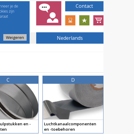
Contact
nneer je de
kies zijn
araat
Weigeren
Nederlands
C
D
ulpstukken en -
Luchtkanaalcomponenten
ten
en -toebehoren