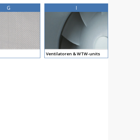
G
I
Ventilatoren & WTW-units