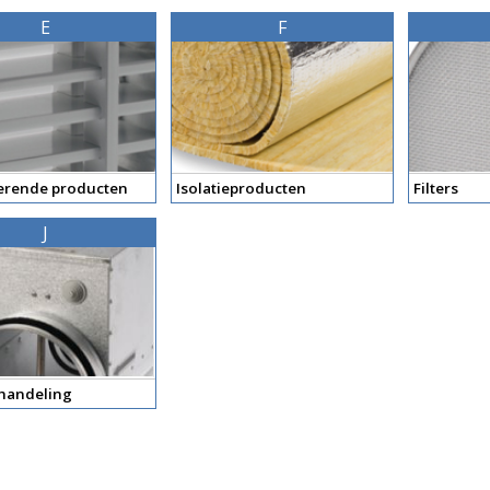
E
F
rende producten
Isolatieproducten
Filters
J
handeling