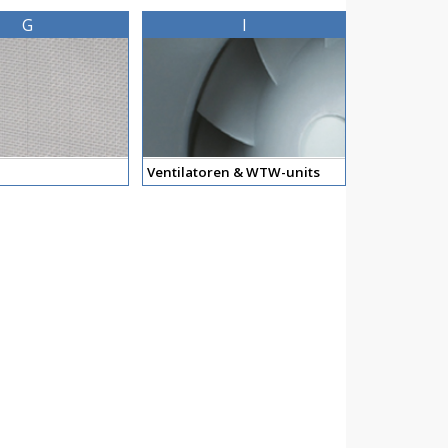
G
I
Ventilatoren & WTW-units