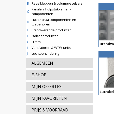
B
Regelkleppen & volumeregelaars
Kanalen, hulpstukken en -
C
componenten
Luchtkanaalcomponenten en -
D
toebehoren
E
Brandwerende producten
F
Isolatieproducten
G
Filters
Brandwe
I
Ventilatoren & WTW-units
J
Luchtbehandeling
ALGEMEEN
E-SHOP
MIJN OFFERTES
Luchtbe
MIJN FAVORIETEN
PRIJS & VOORRAAD