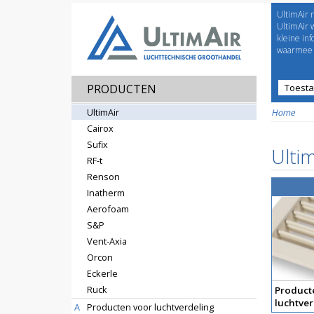
UltimAir 
Welco
UltimAir 
kleine in
waarmee j
PRODUCTEN
Toest
Prijsl
UltimAir
Home
Cairox
Sufix
Ultim
RF-t
Renson
Inatherm
Aerofoam
S&P
Vent-Axia
Orcon
Eckerle
Ruck
Product
luchtver
A
Producten voor luchtverdeling