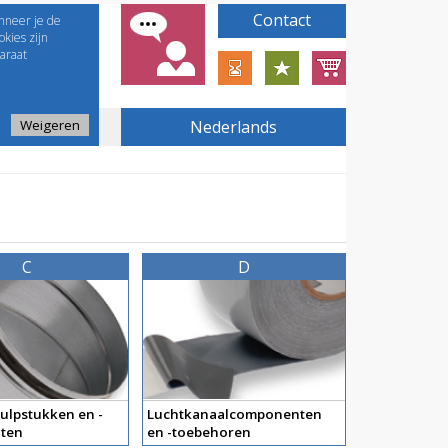
Contact
nneer je de
kies zijn
araat
Weigeren
Nederlands
C
D
ulpstukken en -
Luchtkanaalcomponenten
ten
en -toebehoren