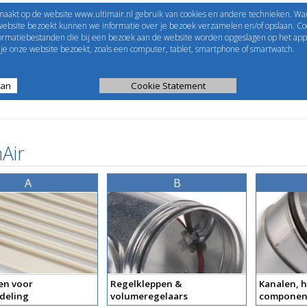
maakt op de website www.ultimair.nl gebruik van cookies en andere technieken. Wa
me to
UltimAir
EShop-nummer
website bezoekt kunnen we informatie over je bezoek verzamelen en/of opslaan. Coo
formatiebestanden die bij een bezoek aan de website worden opgeslagen op het app
Wachtwoord
e onze website bezoekt, zoals een computer, tablet, smartphone of smartwatch.
aan
ijst
Kanaalberekening
Cookie Statement
Selectie tools
Air
A
B
en voor
Regelkleppen &
Kanalen, h
deling
volumeregelaars
componen