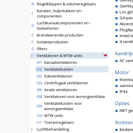
Geïnte
B
Regelkleppen & volumeregelaars
Geïnteg
Kanalen, hulpstukken en -
Los gel
C
componenten
G4 pane
Luchtkanaalcomponenten en -
Akoesti
D
toebehoren
Plug&p
E
Brandwerende producten
Instel 
4 venti
F
Isolatieproducten
G
Filters
Aandrij
I
Ventilatoren & WTW-units
AC vent
I01
Kanaalventilatoren
I02
Ventilatiekasten
Motor
I03
Dakventilatoren
thermi
I04
Centrifugaal ventilatoren
aanslu
I06
Axiale ventilatoren
IP44
I08
Ventilatoren voor woningventilatie
Opties
Ventilatiekasten voor
I09
woningventilatie
NIET ge
I10
WTW units
Accesso
I11
Toerenregelaars
J
Luchtbehandeling
Bedieni