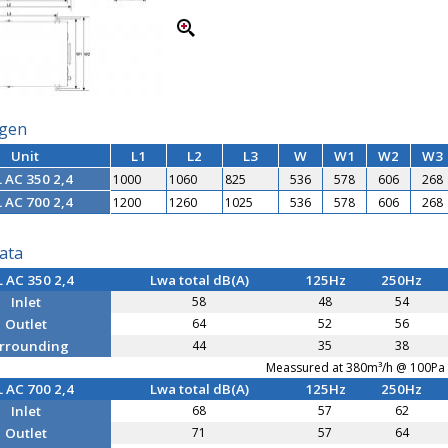
ngen
Unit
L1
L2
L3
W
W1
W2
W3
 AC 350 2,4
1000
1060
825
536
578
606
268
 AC 700 2,4
1200
1260
1025
536
578
606
268
data
 AC 350 2,4
Lwa total dB(A)
125Hz
250Hz
Inlet
58
48
54
Outlet
64
52
56
rrounding
44
35
38
Meassured at 380m³/h @ 100Pa
 AC 700 2,4
Lwa total dB(A)
125Hz
250Hz
Inlet
68
57
62
Outlet
71
57
64