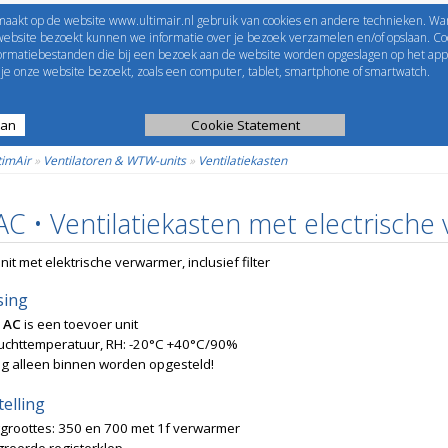
maakt op de website www.ultimair.nl gebruik van cookies en andere technieken. Wa
me to
UltimAir
EShop-nummer
website bezoekt kunnen we informatie over je bezoek verzamelen en/of opslaan. Coo
formatiebestanden die bij een bezoek aan de website worden opgeslagen op het app
Wachtwoord
e onze website bezoekt, zoals een computer, tablet, smartphone of smartwatch.
aan
ijst
Kanaalberekening
Cookie Statement
Selectie tools
timAir
»
Ventilatoren & WTW-units
»
Ventilatiekasten
C • Ventilatiekasten met electrische 
it met elektrische verwarmer, inclusief filter
sing
 AC
is een toevoer unit
luchttemperatuur, RH: -20°C +40°C/90%
ag alleen binnen worden opgesteld!
elling
groottes: 350 en 700 met 1f verwarmer