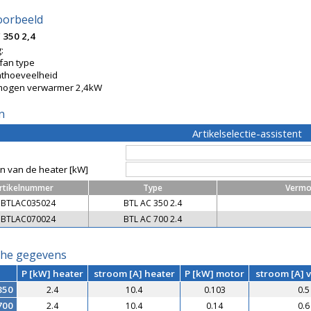
oorbeeld
 350 2,4
:
fan type
hthoeveelheid
ogen verwarmer 2,4kW
n
Artikelselectie-assistent
 van de heater [kW]
rtikelnummer
Type
Vermo
BTLAC035024
BTL AC 350 2.4
BTLAC070024
BTL AC 700 2.4
sche gegevens
P [kW] heater
stroom [A] heater
P [kW] motor
stroom [A] v
350
2.4
10.4
0.103
0.5
700
2.4
10.4
0.14
0.6