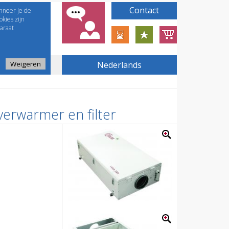
Contact
nneer je de
kies zijn
araat
Weigeren
Nederlands
verwarmer en filter