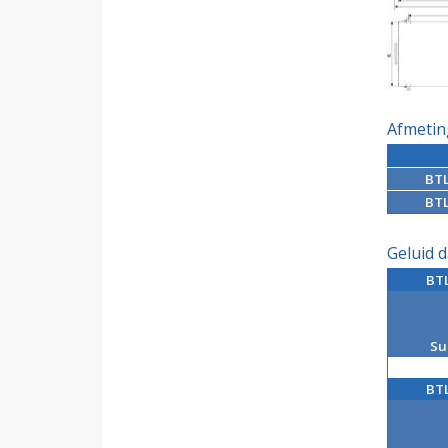
Afmeti
BTL
BTL
Geluid 
BTL
Su
BTL