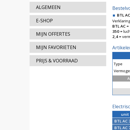
ALGEMEEN
Bestelv
BTL AC
E-SHOP
Verklaring
BTL AC =
350 =
luc
MIJN OFFERTES
2,4 =
verm
MIJN FAVORIETEN
Artikele
PRIJS & VOORRAAD
Type
Vermogen
A
Electri
unit
BTL AC 
BTL AC 