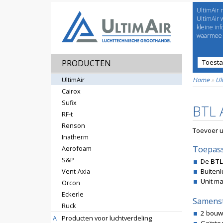
UltimAir 
Welco
UltimAir 
kleine in
waarmee j
PRODUCTEN
Toest
Prijsl
UltimAir
Home
»
Ul
Cairox
Sufix
BTL A
RF-t
Renson
Toevoer un
Inatherm
Aerofoam
Toepas
S&P
De
BTL
Vent-Axia
Buiten
Unit m
Orcon
Eckerle
Samenst
Ruck
2 bouw
A
Producten voor luchtverdeling