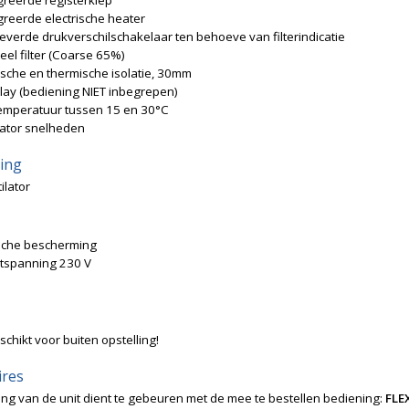
greerde registerklep
reerde electrische heater
everde drukverschilschakelaar ten behoeve van filterindicatie
el filter (Coarse 65%)
sche en thermische isolatie, 30mm
lay (bediening NIET inbegrepen)
temperatuur tussen 15 en 30°C
lator snelheden
ving
ilator
sche bescherming
itspanning 230 V
schikt voor buiten opstelling!
ires
ng van de unit dient te gebeuren met de mee te bestellen bediening:
FLE