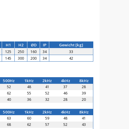
H1
H2
ØD
IP
Gewicht [kg]
125
250
160
34
33
145
300
200
34
42
500Hz
1kHz
2kHz
4kHz
8kHz
52
48
41
37
28
62
55
52
46
39
40
36
32
28
20
500Hz
1kHz
2kHz
4kHz
8kHz
63
60
59
48
41
68
62
57
52
43