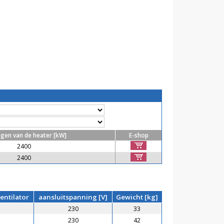
gen van de heater [kW]
E-shop
2400
2400
entilator
aansluitspanning [V]
Gewicht [kg]
230
33
230
42