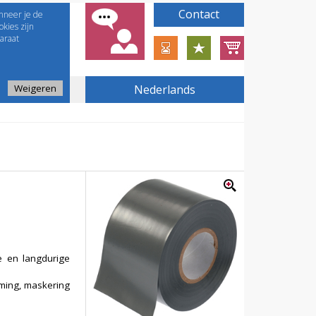
Contact
nneer je de
kies zijn
araat
Weigeren
Nederlands
e en langdurige
ming, maskering