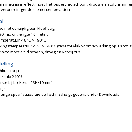
en maximaal effect moet het oppervlak schoon, droog en stofvrij zijn
 verontreinigende elementen bevatten
al
e met eenzijdig een kleeflaag.
90 micron, lengte 10 meter.
emperatuur -18°C > +90°C
ingstemperatuur -5°C > +40°C (tape tot vlak voor verwerking op 10 tot 
akte moet altijd schoon, droog en vetvrij zijn.
elling
dikte: 190μ
 breuk: 240%
erkte bij breken: 193N/10mm²
rijs
erige specificaties, zie de Technische gegevens onder Downloads