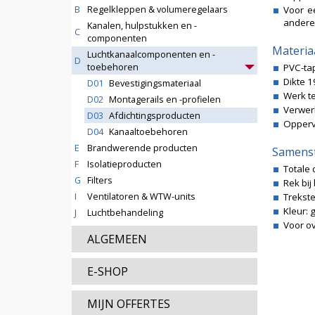
B
Regelkleppen & volumeregelaars
Voor e
andere
Kanalen, hulpstukken en -
C
componenten
Materia
Luchtkanaalcomponenten en -
D
toebehoren
PVC-tap
Dikte 1
D01
Bevestigingsmateriaal
Werk t
D02
Montagerails en -profielen
Verwerk
D03
Afdichtingsproducten
Oppervl
D04
Kanaaltoebehoren
E
Brandwerende producten
Samenst
F
Isolatieproducten
Totale 
G
Filters
Rek bij
I
Ventilatoren & WTW-units
Trekst
Kleur: g
J
Luchtbehandeling
Voor ov
ALGEMEEN
E-SHOP
MIJN OFFERTES