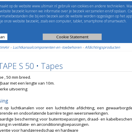
maakt op de website www.ultimair.nl gebruik van cookies en andere technieken. Wa
me to
UltimAir
EShop-nummer
website bezoekt kunnen we informatie over je bezoek verzamelen en/of opslaan. Coo
formatiebestanden die bij een bezoek aan de website worden opgeslagen op het app
Wachtwoord
e onze website bezoekt, zoals een computer, tablet, smartphone of smartwatch.
aan
ijst
Kanaalberekening
Cookie Statement
Selectie tools
timAir
»
Luchtkanaalcomponenten en -toebehoren
»
Afdichtingsproducten
TAPE S 50 • Tapes
pe , 50 mm breed.
gbaar met een lengte van 10m.
terke uitvoering
sing
kt op luchtkanalen voor een luchtdichte afdichting, een gewaarborgd
erende en ondoorlatende barrière tegen weersinwerkingen.
ardige bescherming voor buitentoepassingen, draad- en kabelbescher
tsing in ventilatie- en airconditioningtoepassingen.
eventie voor handgereedschap en hardware