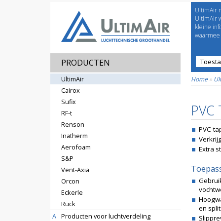
UltimAir 
Welco
UltimAir 
kleine in
waarmee j
PRODUCTEN
Toest
Prijsl
UltimAir
Home
»
Ul
Cairox
Sufix
PVC 
RF-t
Renson
PVC-ta
Inatherm
Verkrij
Aerofoam
Extra s
S&P
Toepas
Vent-Axia
Gebrui
Orcon
vochtw
Eckerle
Hoogwa
Ruck
en spli
A
Producten voor luchtverdeling
Slippr