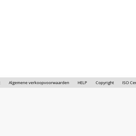
t
Algemene verkoopvoorwaarden
HELP
Copyright
ISO Cer