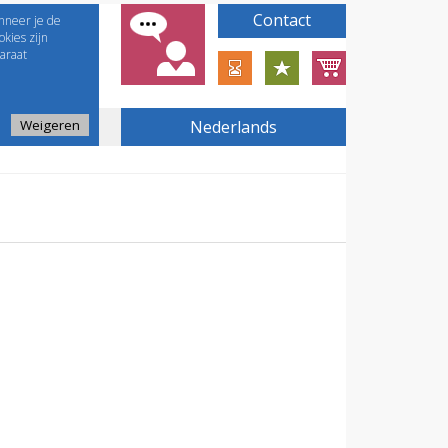
Contact
nneer je de
kies zijn
araat
Weigeren
Nederlands