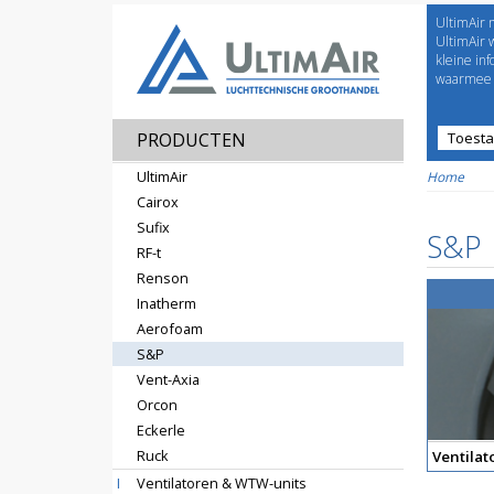
UltimAir 
Welco
UltimAir 
kleine in
waarmee j
PRODUCTEN
Toest
Prijsl
UltimAir
Home
Cairox
Sufix
S&P
RF-t
Renson
Inatherm
Aerofoam
S&P
Vent-Axia
Orcon
Eckerle
Ruck
Ventila
I
Ventilatoren & WTW-units